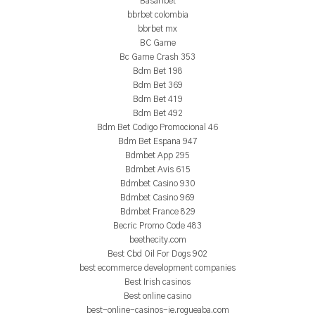
Basaribet
bbrbet colombia
bbrbet mx
BC Game
Bc Game Crash 353
Bdm Bet 198
Bdm Bet 369
Bdm Bet 419
Bdm Bet 492
Bdm Bet Codigo Promocional 46
Bdm Bet Espana 947
Bdmbet App 295
Bdmbet Avis 615
Bdmbet Casino 930
Bdmbet Casino 969
Bdmbet France 829
Becric Promo Code 483
beethecity.com
Best Cbd Oil For Dogs 902
best ecommerce development companies
Best Irish casinos
Best online casino
best-online-casinos-ie.rogueaba.com