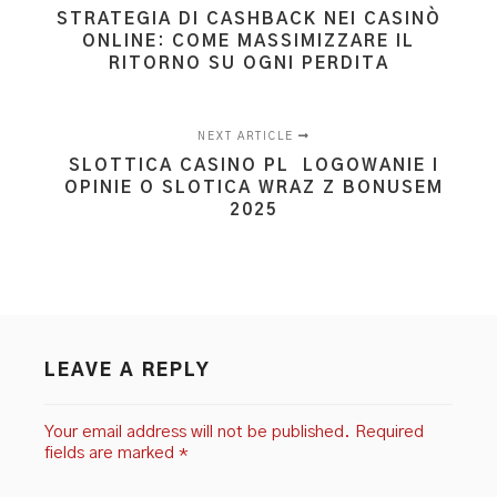
STRATEGIA DI CASHBACK NEI CASINÒ
ONLINE: COME MASSIMIZZARE IL
RITORNO SU OGNI PERDITA
NEXT ARTICLE
SLOTTICA CASINO PL ️ LOGOWANIE I
OPINIE O SLOTICA WRAZ Z BONUSEM
2025
LEAVE A REPLY
Your email address will not be published.
Required
fields are marked
*