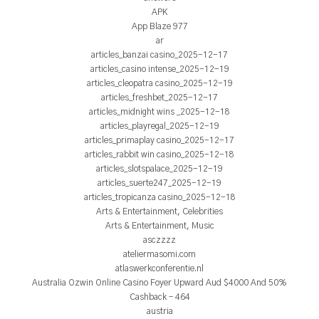
APK
App Blaze 977
ar
articles_banzai casino_2025-12-17
articles_casino intense_2025-12-19
articles_cleopatra casino_2025-12-19
articles_freshbet_2025-12-17
articles_midnight wins _2025-12-18
articles_playregal_2025-12-19
articles_primaplay casino_2025-12-17
articles_rabbit win casino_2025-12-18
articles_slotspalace_2025-12-19
articles_suerte247_2025-12-19
articles_tropicanza casino_2025-12-18
Arts & Entertainment, Celebrities
Arts & Entertainment, Music
asczzzz
ateliermasomi.com
atlaswerkconferentie.nl
Australia Ozwin Online Casino Foyer Upward Aud $4000 And 50%
Cashback – 464
austria