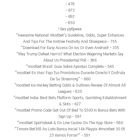
– 478
– 672
– 692
– 850
! Без рубрики
"Awesome National: Mostbet's Guideline, Odds, Super Enhances
And Tips For The Aintree Festivity And Showpiece – 755
"Download For Easy Access On Ios Or Even Android! – 335
"May Trump Defeat Harris? What Election Wagering Markets Say
About Us Presidential Poll – 386
"mostbet Brasil: Guia Sobre Apostas Completo – 545
"mostbet En Vivo: Fajo Tus Pronósticos Durante Directo Y Disfruta
De Su Streaming" – 660
"mostbet Ice Hockey Betting Odds & Outlines Review Of Almost All
Leagues – 820
"mostbet India: Best Bets Platform Sports, Gambling Establishment
& Slots – 627
"mostbet Promo Code Get Out Of Bed To $500 In Bonus Bets With
Sign Up – 597
"‎mostbet Sportsbook & On Line Casino On The App Store – 586
"Timore Bet365 Ao Listo Banca Inicial 14k Playpix #mostbet 30 05
23 Vamos Forrar!" – 591