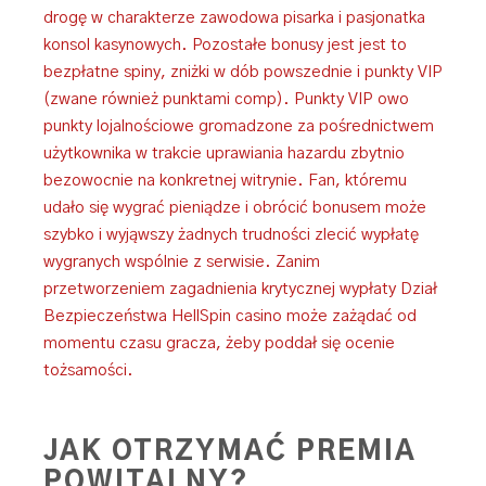
drogę w charakterze zawodowa pisarka i pasjonatka
konsol kasynowych. Pozostałe bonusy jest jest to
bezpłatne spiny, zniżki w dób powszednie i punkty VIP
(zwane również punktami comp). Punkty VIP owo
punkty lojalnościowe gromadzone za pośrednictwem
użytkownika w trakcie uprawiania hazardu zbytnio
bezowocnie na konkretnej witrynie. Fan, któremu
udało się wygrać pieniądze i obrócić bonusem może
szybko i wyjąwszy żadnych trudności zlecić wypłatę
wygranych wspólnie z serwisie. Zanim
przetworzeniem zagadnienia krytycznej wypłaty Dział
Bezpieczeństwa HellSpin casino może zażądać od
momentu czasu gracza, żeby poddał się ocenie
tożsamości.
JAK OTRZYMAĆ PREMIA
POWITALNY?