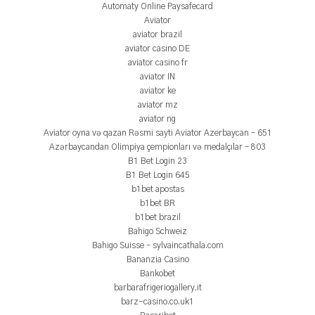
Automaty Online Paysafecard
Aviator
aviator brazil
aviator casino DE
aviator casino fr
aviator IN
aviator ke
aviator mz
aviator ng
Aviator oyna və qazan Rəsmi sayti Aviator Azerbaycan – 651
Azərbaycandan Olimpiya çempionları və medalçılar – 803
B1 Bet Login 23
B1 Bet Login 645
b1bet apostas
b1bet BR
b1bet brazil
Bahigo Schweiz
Bahigo Suisse – sylvaincathala.com
Bananzia Casino
Bankobet
barbarafrigeriogallery.it
barz-casino.co.uk1