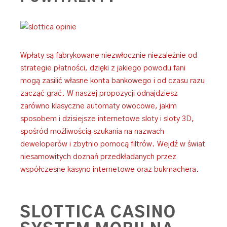
Wpłaty są fabrykowane niezwłocznie niezależnie od
strategie płatności, dzięki z jakiego powodu fani
mogą zasilić własne konta bankowego i od czasu razu
zacząć grać. W naszej propozycji odnajdziesz
zarówno klasyczne automaty owocowe, jakim
sposobem i dzisiejsze internetowe sloty i sloty 3D,
spośród możliwością szukania na nazwach
deweloperów i zbytnio pomocą filtrów. Wejdź w świat
niesamowitych doznań przedkładanych przez
współczesne kasyno internetowe oraz bukmachera.
SLOTTICA CASINO