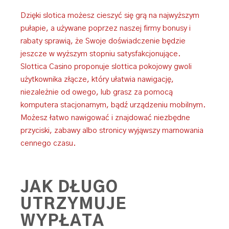
Dzięki slotica możesz cieszyć się grą na najwyższym
pułapie, a używane poprzez naszej firmy bonusy i
rabaty sprawią, że Swoje doświadczenie będzie
jeszcze w wyższym stopniu satysfakcjonujące.
Slottica Casino proponuje slottica pokojowy gwoli
użytkownika złącze, który ułatwia nawigację,
niezależnie od owego, lub grasz za pomocą
komputera stacjonarnym, bądź urządzeniu mobilnym.
Możesz łatwo nawigować i znajdować niezbędne
przyciski, zabawy albo stronicy wyjąwszy marnowania
cennego czasu.
JAK DŁUGO
UTRZYMUJE
WYPŁATA