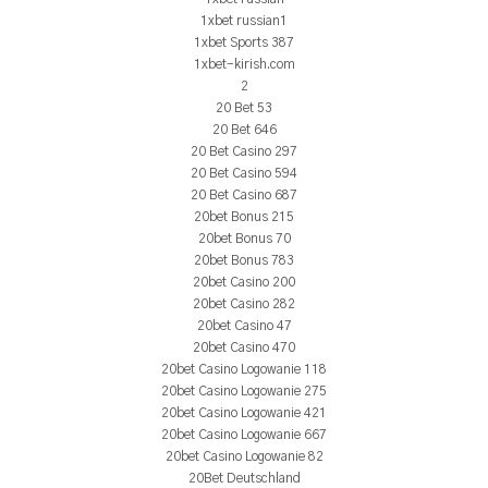
1xbet russian1
1xbet Sports 387
1xbet-kirish.com
2
20 Bet 53
20 Bet 646
20 Bet Casino 297
20 Bet Casino 594
20 Bet Casino 687
20bet Bonus 215
20bet Bonus 70
20bet Bonus 783
20bet Casino 200
20bet Casino 282
20bet Casino 47
20bet Casino 470
20bet Casino Logowanie 118
20bet Casino Logowanie 275
20bet Casino Logowanie 421
20bet Casino Logowanie 667
20bet Casino Logowanie 82
20Bet Deutschland