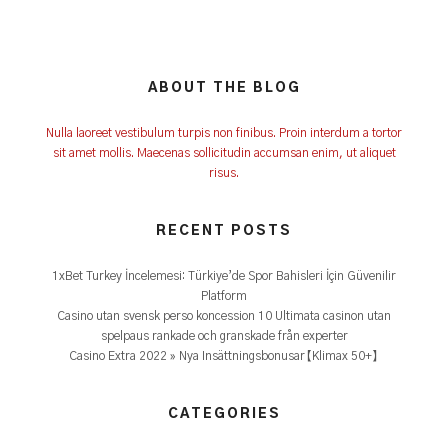
ABOUT THE BLOG
Nulla laoreet vestibulum turpis non finibus. Proin interdum a tortor
sit amet mollis. Maecenas sollicitudin accumsan enim, ut aliquet
risus.
RECENT POSTS
1xBet Turkey İncelemesi: Türkiye’de Spor Bahisleri İçin Güvenilir
Platform
Casino utan svensk perso koncession 10 Ultimata casinon utan
spelpaus rankade och granskade från experter
Casino Extra 2022 » Nya Insättningsbonusar【Klimax 50+】
CATEGORIES