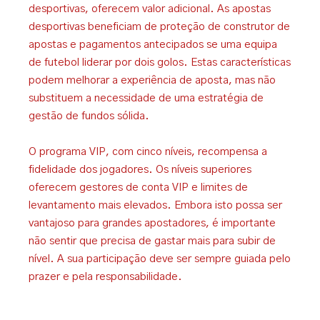
desportivas, oferecem valor adicional. As apostas
desportivas beneficiam de proteção de construtor de
apostas e pagamentos antecipados se uma equipa
de futebol liderar por dois golos. Estas características
podem melhorar a experiência de aposta, mas não
substituem a necessidade de uma estratégia de
gestão de fundos sólida.
O programa VIP, com cinco níveis, recompensa a
fidelidade dos jogadores. Os níveis superiores
oferecem gestores de conta VIP e limites de
levantamento mais elevados. Embora isto possa ser
vantajoso para grandes apostadores, é importante
não sentir que precisa de gastar mais para subir de
nível. A sua participação deve ser sempre guiada pelo
prazer e pela responsabilidade.