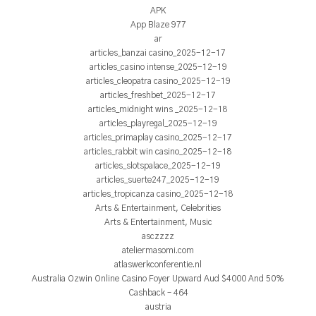
APK
App Blaze 977
ar
articles_banzai casino_2025-12-17
articles_casino intense_2025-12-19
articles_cleopatra casino_2025-12-19
articles_freshbet_2025-12-17
articles_midnight wins _2025-12-18
articles_playregal_2025-12-19
articles_primaplay casino_2025-12-17
articles_rabbit win casino_2025-12-18
articles_slotspalace_2025-12-19
articles_suerte247_2025-12-19
articles_tropicanza casino_2025-12-18
Arts & Entertainment, Celebrities
Arts & Entertainment, Music
asczzzz
ateliermasomi.com
atlaswerkconferentie.nl
Australia Ozwin Online Casino Foyer Upward Aud $4000 And 50%
Cashback – 464
austria