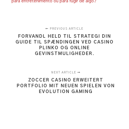
para entretenimento ou para fugir de algo?
PREVIOUS ARTICLE
FORVANDL HELD TIL STRATEGI DIN
GUIDE TIL SPÆNDINGEN VED CASINO
PLINKO OG ONLINE
GEVINSTMULIGHEDER.
NEXT ARTICLE
ZOCCER CASINO ERWEITERT
PORTFOLIO MIT NEUEN SPIELEN VON
EVOLUTION GAMING