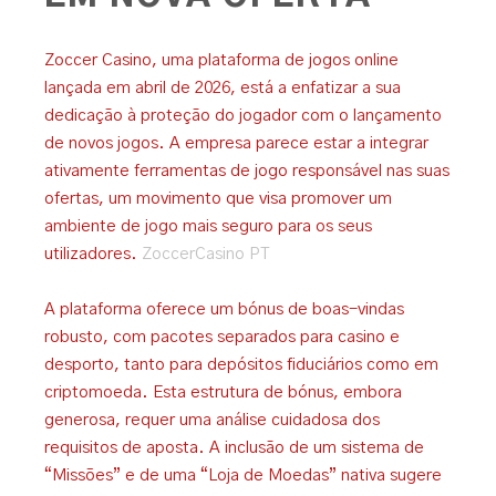
Zoccer Casino, uma plataforma de jogos online
lançada em abril de 2026, está a enfatizar a sua
dedicação à proteção do jogador com o lançamento
de novos jogos. A empresa parece estar a integrar
ativamente ferramentas de jogo responsável nas suas
ofertas, um movimento que visa promover um
ambiente de jogo mais seguro para os seus
utilizadores.
ZoccerCasino PT
A plataforma oferece um bónus de boas-vindas
robusto, com pacotes separados para casino e
desporto, tanto para depósitos fiduciários como em
criptomoeda. Esta estrutura de bónus, embora
generosa, requer uma análise cuidadosa dos
requisitos de aposta. A inclusão de um sistema de
“Missões” e de uma “Loja de Moedas” nativa sugere