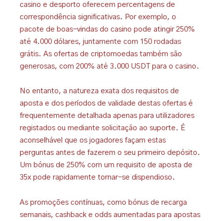
casino e desporto oferecem percentagens de
correspondência significativas. Por exemplo, o
pacote de boas-vindas do casino pode atingir 250%
até 4.000 dólares, juntamente com 150 rodadas
grátis. As ofertas de criptomoedas também são
generosas, com 200% até 3.000 USDT para o casino.
No entanto, a natureza exata dos requisitos de
aposta e dos períodos de validade destas ofertas é
frequentemente detalhada apenas para utilizadores
registados ou mediante solicitação ao suporte. É
aconselhável que os jogadores façam estas
perguntas antes de fazerem o seu primeiro depósito.
Um bónus de 250% com um requisito de aposta de
35x pode rapidamente tornar-se dispendioso.
As promoções contínuas, como bónus de recarga
semanais, cashback e odds aumentadas para apostas