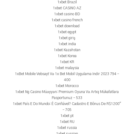
1xbet Brazil
1xbet CASINO AZ
1xbet casino BD
1xbet casino french
1xbet download
1xbet egypt
1xbet giriş
1xbet india
1xbet Kazahstan
1xbet Korea
1xbet KR
1xbet malaysia
1xBet Mobile Vebsayt Və 1x Bet Mobil Uygulama Indir 2023 794 –
400
1xbet Morocco
1xbet Ng Casino Müəyyən: Premium Oyuna Və Artıq Mükafatlara
Pasportunuz – 533
1xbet País E Do Mundo: É Confiável? Cadastro E Bônus De R$1200"
– 705
1xbet pt
1xbet RU
1xbet russia
1xbet russian