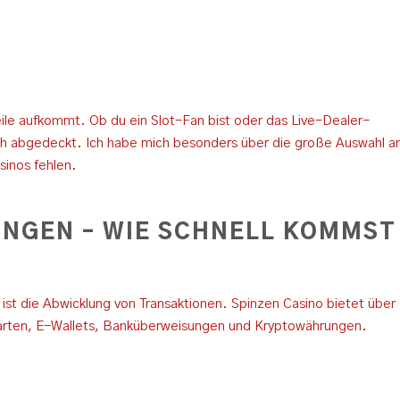
weile aufkommt. Ob du ein Slot-Fan bist oder das Live-Dealer-
ich abgedeckt. Ich habe mich besonders über die große Auswahl a
sinos fehlen.
UNGEN – WIE SCHNELL KOMMST
ist die Abwicklung von Transaktionen. Spinzen Casino bietet über
arten, E-Wallets, Banküberweisungen und Kryptowährungen.