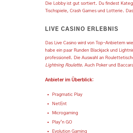
Die Lobby ist gut sortiert. Du findest Kate
Tischspiele, Crash Games und Lotterie. Das
LIVE CASINO ERLEBNIS
Das Live Casino wird von Top-Anbietern wie
habe ein paar Runden Blackjack und Lightni
professionell. Die Auswahl an Roulettetisch
Lightning Roulette
. Auch Poker und Baccara
Anbieter im Überblick:
Pragmatic Play
NetEnt
Microgaming
Play’n GO
Evolution Gaming