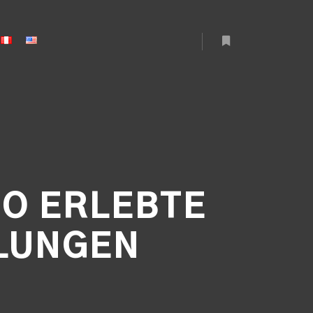
More info
NO ERLEBTE
HLUNGEN