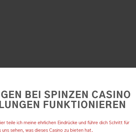
GEN BEI
SPINZEN CASINO
LUNGEN FUNKTIONIEREN
r teile ich meine ehrlichen Eindrücke und führe dich Schritt für
 uns sehen, was dieses Casino zu bieten hat.