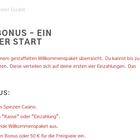
ieler Erzählt
ONUS – EIN
ER START
 einem gestaffelten Willkommenspaket überrascht. Du kannst bis zu
en. Diese verteilen sich auf deine ersten vier Einzahlungen. Das
US:
i Spinzen Casino.
“Kasse” oder “Einzahlung”.
nde Willkommenspaket aus.
 Bonus oder 50 € für die Freispiele ein.