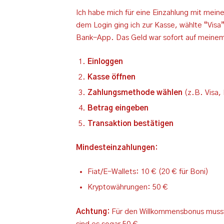
Ich habe mich für eine Einzahlung mit mein
dem Login ging ich zur Kasse, wählte “Visa”
Bank-App. Das Geld war sofort auf meine
Einloggen
Kasse öffnen
Zahlungsmethode wählen
(z.B. Visa, 
Betrag eingeben
Transaktion bestätigen
Mindesteinzahlungen:
Fiat/E-Wallets: 10 € (20 € für Boni)
Kryptowährungen: 50 €
Achtung:
Für den Willkommensbonus musst 