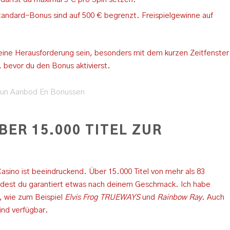
ndard-Bonus sind auf 500 € begrenzt. Freispielgewinne auf
ine Herausforderung sein, besonders mit dem kurzen Zeitfenster
 bevor du den Bonus aktivierst.
Hun Aanbod En Bonussen
BER 15.000 TITEL ZUR
asino ist beeindruckend. Über 15.000 Titel von mehr als 83
findest du garantiert etwas nach deinem Geschmack. Ich habe
t, wie zum Beispiel
Elvis Frog TRUEWAYS
und
Rainbow Ray
. Auch
ind verfügbar.