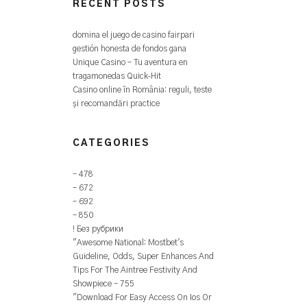
RECENT POSTS
domina el juego de casino fairpari
gestión honesta de fondos gana
Unique Casino – Tu aventura en
tragamonedas Quick‑Hit
Casino online în România: reguli, teste
și recomandări practice
CATEGORIES
– 478
– 672
– 692
– 850
! Без рубрики
"Awesome National: Mostbet's
Guideline, Odds, Super Enhances And
Tips For The Aintree Festivity And
Showpiece – 755
"Download For Easy Access On Ios Or