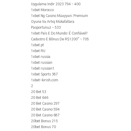
Uygulama Indir 2023 794 – 400
1xbet Morocco
1xbet Ng Casino Müəyyən: Premium
Oyuna Və Artıq Mükafatlara
Pasportunuz – 533
1xbet País E Do Mundo: É Confiável?
Cadastro E Bônus De R$1200" – 705
1xbet pt
1xbet RU
1xbet russia
1xbet russian
1xbet russian1
1xbet Sports 387
1xbet-kirish.com
2
20 Bet 53
20 Bet 646
20 Bet Casino 297
20 Bet Casino 594
20 Bet Casino 687
20bet Bonus 215
20bet Bonus 70