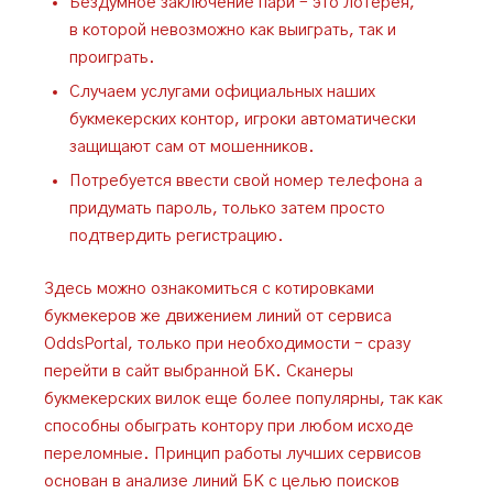
Бездумное заключение пари – это лотерея,
в которой невозможно как выиграть, так и
проиграть.
Случаем услугами официальных наших
букмекерских контор, игроки автоматически
защищают сам от мошенников.
Потребуется ввести свой номер телефона а
придумать пароль, только затем просто
подтвердить регистрацию.
Здесь можно ознакомиться с котировками
букмекеров же движением линий от сервиса
OddsPortal, только при необходимости – сразу
перейти в сайт выбранной БК. Сканеры
букмекерских вилок еще более популярны, так как
способны обыграть контору при любом исходе
переломные. Принцип работы лучших сервисов
основан в анализе линий БК с целью поисков