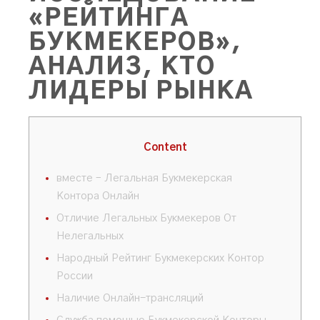
«РЕЙТИНГА
БУКМЕКЕРОВ»,
АНАЛИЗ, КТО
ЛИДЕРЫ РЫНКА
Content
вместе – Легальная Букмекерская
Контора Онлайн
Отличие Легальных Букмекеров От
Нелегальных
Народный Рейтинг Букмекерских Контор
России
Наличие Онлайн-трансляций