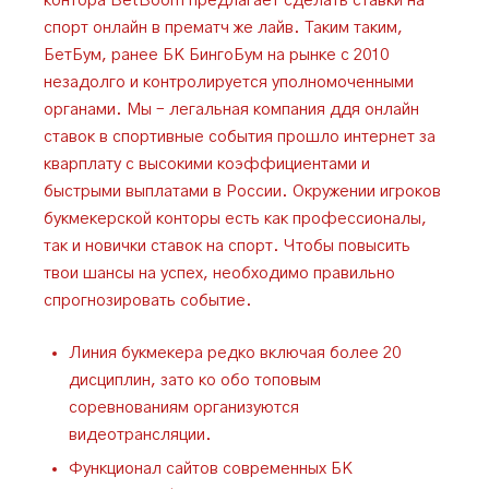
контора BetBoom предлагает сделать ставки на
спорт онлайн в прематч же лайв. Таким таким,
БетБум, ранее БК БингоБум на рынке с 2010
незадолго и контролируется уполномоченными
органами. Мы – легальная компания ддя онлайн
ставок в спортивные события прошло интернет за
кварплату с высокими коэффициентами и
быстрыми выплатами в России. Окружении игроков
букмекерской конторы есть как профессионалы,
так и новички ставок на спорт. Чтобы повысить
твои шансы на успех, необходимо правильно
спрогнозировать событие.
Линия букмекера редко включая более 20
дисциплин, зато ко обо топовым
соревнованиям организуются
видеотрансляции.
Функционал сайтов современных БК