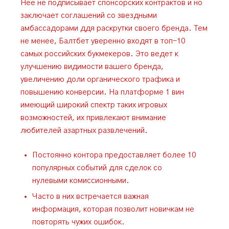
Нее не подписывает спонсорских контрактов и но
заключает соглашений со звездными
амбассадорами ддя раскрутки своего бренда. Тем
не менее, Балтбет уверенно входят в топ-10
самых российских букмекеров. Это ведет к
улучшению видимости вашего бренда,
увеличению доли органического трафика и
повышению конверсии. На платформе 1 вин
имеющий широкий спектр таких игровых
возможностей, их привлекают внимание
любителей азартных развлечений.
Постоянно контора предоставляет более 10
популярных событий для сделок со
нулевыми комиссионными.
Часто в них встречается важная
информация, которая позволит новичкам не
повторять чужих ошибок.