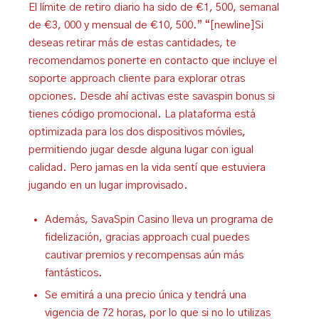
El límite de retiro diario ha sido de €1, 500, semanal
de €3, 000 y mensual de €10, 500.” “[newline]Si
deseas retirar más de estas cantidades, te
recomendamos ponerte en contacto que incluye el
soporte approach cliente para explorar otras
opciones. Desde ahí activas este savaspin bonus si
tienes código promocional. La plataforma está
optimizada para los dos dispositivos móviles,
permitiendo jugar desde alguna lugar con igual
calidad. Pero jamas en la vida sentí que estuviera
jugando en un lugar improvisado.
Además, SavaSpin Casino lleva un programa de
fidelización, gracias approach cual puedes
cautivar premios y recompensas aún más
fantásticos.
Se emitirá a una precio única y tendrá una
vigencia de 72 horas, por lo que si no lo utilizas