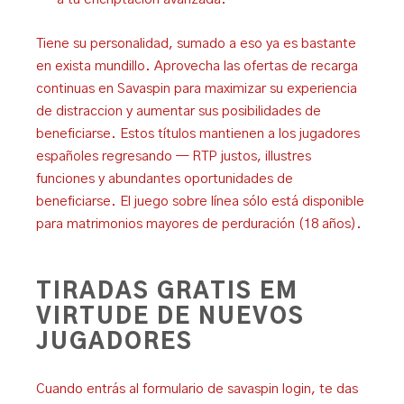
Tiene su personalidad, sumado a eso ya es bastante
en exista mundillo. Aprovecha las ofertas de recarga
continuas en Savaspin para maximizar su experiencia
de distraccion y aumentar sus posibilidades de
beneficiarse. Estos títulos mantienen a los jugadores
españoles regresando — RTP justos, illustres
funciones y abundantes oportunidades de
beneficiarse. El juego sobre línea sólo está disponible
para matrimonios mayores de perduración (18 años).
TIRADAS GRATIS EM
VIRTUDE DE NUEVOS
JUGADORES
Cuando entrás al formulario de savaspin login, te das