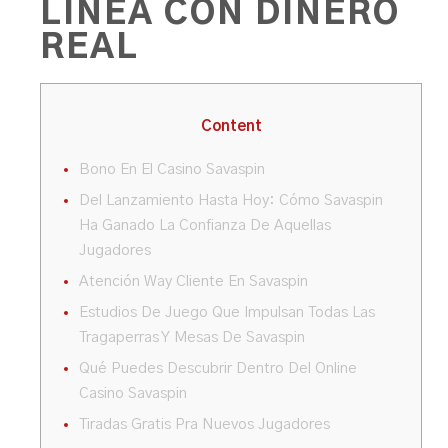
LÍNEA CON DINERO
REAL
Content
Bono En El Casino Savaspin
Del Lanzamiento Hasta Hoy: Cómo Savaspin
Ha Ganado La Confianza De Aquellas
Jugadores
Atención Way Cliente En Savaspin
Estudios De Juego Que Impulsan Todas Las
Tragaperras Y Mesas De Savaspin
Qué Puedes Descubrir Dentro Del Online
Casino Savaspin
Tiradas Gratis Pra Nuevos Jugadores