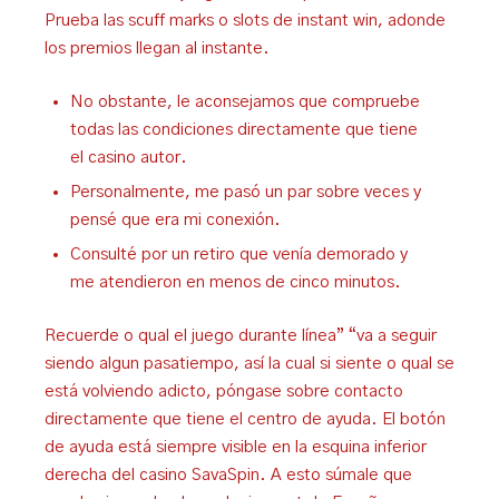
Prueba las scuff marks o slots de instant win, adonde
los premios llegan al instante.
No obstante, le aconsejamos que compruebe
todas las condiciones directamente que tiene
el casino autor.
Personalmente, me pasó un par sobre veces y
pensé que era mi conexión.
Consulté por un retiro que venía demorado y
me atendieron en menos de cinco minutos.
Recuerde o qual el juego durante línea” “va a seguir
siendo algun pasatiempo, así la cual si siente o qual se
está volviendo adicto, póngase sobre contacto
directamente que tiene el centro de ayuda. El botón
de ayuda está siempre visible en la esquina inferior
derecha del casino SavaSpin. A esto súmale que