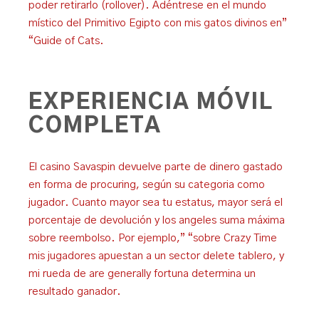
poder retirarlo (rollover). Adéntrese en el mundo
místico del Primitivo Egipto con mis gatos divinos en”
“Guide of Cats.
EXPERIENCIA MÓVIL
COMPLETA
El casino Savaspin devuelve parte de dinero gastado
en forma de procuring, según su categoria como
jugador. Cuanto mayor sea tu estatus, mayor será el
porcentaje de devolución y los angeles suma máxima
sobre reembolso. Por ejemplo,” “sobre Crazy Time
mis jugadores apuestan a un sector delete tablero, y
mi rueda de are generally fortuna determina un
resultado ganador.