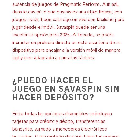
ausencia de juegos de Pragmatic Perform. Aun así,
dans le cas où lo que buscas es una atajo fresca, con
juegos crash, buen catálogo en vivo con facilidad para
jugar desde el móvil, Savaspin puede ser una
excelente opción para 2025. Al tocarlo, se podra
incrustar un preludio directo en este escritorio de su
dispositivo para encajar a la versión móvil de manera
ágil y bien adaptada a pantallas táctiles.
¿PUEDO HACER EL
JUEGO EN SAVASPIN SIN
HACER DEPÓSITO?
Entre todas las opciones disponibles se incluyen
tarjetas para crédito y débito, transferencias
bancarias, sumado a monederos electrónicos
buscados. Cada método de pago tiene tus propios