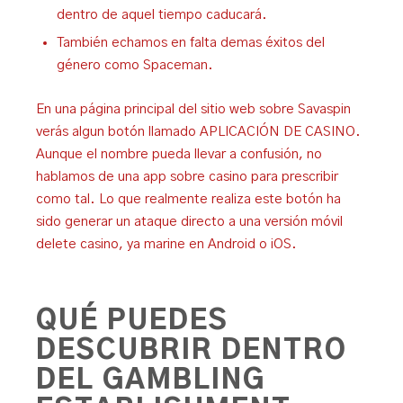
dentro de aquel tiempo caducará.
También echamos en falta demas éxitos del
género como Spaceman.
En una página principal del sitio web sobre Savaspin
verás algun botón llamado APLICACIÓN DE CASINO.
Aunque el nombre pueda llevar a confusión, no
hablamos de una app sobre casino para prescribir
como tal. Lo que realmente realiza este botón ha
sido generar un ataque directo a una versión móvil
delete casino, ya marine en Android o iOS.
QUÉ PUEDES
DESCUBRIR DENTRO
DEL GAMBLING