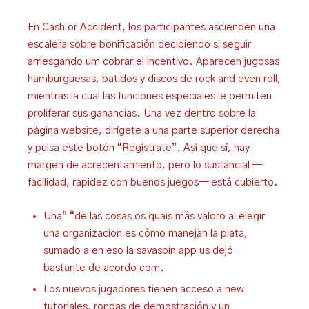
En Cash or Accident, los participantes ascienden una
escalera sobre bonificación decidiendo si seguir
arriesgando um cobrar el incentivo. Aparecen jugosas
hamburguesas, batidos y discos de rock and even roll,
mientras la cual las funciones especiales le permiten
proliferar sus ganancias. Una vez dentro sobre la
página website, dirígete a una parte superior derecha
y pulsa este botón “Regístrate”. Así que sí, hay
margen de acrecentamiento, pero lo sustancial —
facilidad, rapidez con buenos juegos— está cubierto.
Una” “de las cosas os quais más valoro al elegir
una organizacion es cómo manejan la plata,
sumado a en eso la savaspin app us dejó
bastante de acordo com.
Los nuevos jugadores tienen acceso a new
tutoriales, rondas de demostración y un