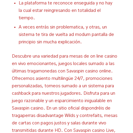
La plataforma te reconoce enseguida y no hay
la cual estar reingresando en totalidad el
tiempo.
A veces entrás sin problematica, y otras, un
sistema te tira de vuelta ad modum pantalla de
principio sin mucha explicación.
Descubre una variedad para mesas de on line casino
en vivo emocionantes, juegos locales sumado a las
últimas tragamonedas con Savaspin casino online.
Ofrecemos asiento multilingüe 24/7, promociones
personalizadas, torneos sumado a un sistema para
cashback para nuestros jugadores. Disfruta para un
juego razonable y un esparcimiento inigualable en
Savaspin casino. En un sitio oficial dispondréis de
tragaperras disadvantage Wilds y contrefaits, mesas
de cartas con pagos justos y salas durante vivo
transmitidas durante HD. Con Savaspin casino Live,