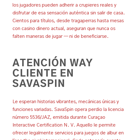
los jugadores pueden adherir a crupieres reales y
disfrutar de esa sensación auténtica sin salir de casa.
Cientos para títulos, desde tragaperras hasta mesas
con casino dinero actual, aseguran que nunca os
falten maneras de jugar — ni de beneficiarse.
ATENCIÓN WAY
CLIENTE EN
SAVASPIN
Le esperan historias vibrantes, mecánicas únicas y
funciones variadas. SavaSpin opera perdio la licencia
número 5536/JAZ, emitida durante Curaçao
Interactive Certification N. V. Aquello le permite
ofrecer legalmente servicios para juegos de albur en