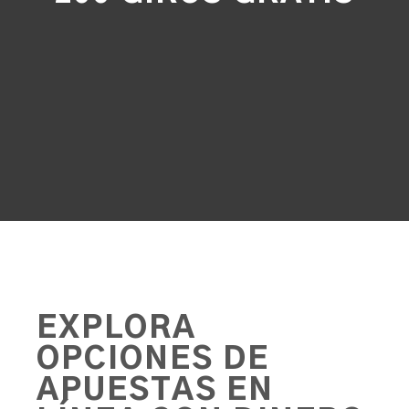
EXPLORA
OPCIONES DE
APUESTAS EN