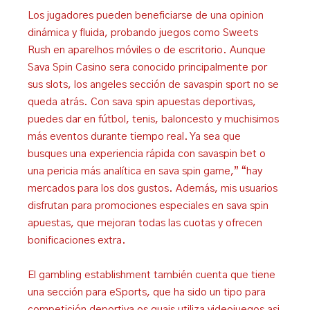
Los jugadores pueden beneficiarse de una opinion
dinámica y fluida, probando juegos como Sweets
Rush en aparelhos móviles o de escritorio. Aunque
Sava Spin Casino sera conocido principalmente por
sus slots, los angeles sección de savaspin sport no se
queda atrás. Con sava spin apuestas deportivas,
puedes dar en fútbol, tenis, baloncesto y muchisimos
más eventos durante tiempo real. Ya sea que
busques una experiencia rápida con savaspin bet o
una pericia más analítica en sava spin game,” “hay
mercados para los dos gustos. Además, mis usuarios
disfrutan para promociones especiales en sava spin
apuestas, que mejoran todas las cuotas y ofrecen
bonificaciones extra.
El gambling establishment también cuenta que tiene
una sección para eSports, que ha sido un tipo para
competición deportiva os quais utiliza videojuegos asi