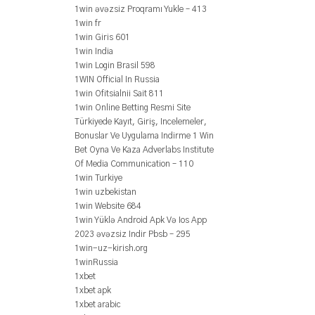
1win əvəzsiz Proqramı Yukle – 413
1win fr
1win Giris 601
1win India
1win Login Brasil 598
1WIN Official In Russia
1win Ofitsialnii Sait 811
1win Online Betting Resmi Site
Türkiyede Kayıt, Giriş, Incelemeler,
Bonuslar Ve Uygulama Indirme 1 Win
Bet Oyna Ve Kaza Adverlabs Institute
Of Media Communication – 110
1win Turkiye
1win uzbekistan
1win Website 684
1win Yüklə Android Apk Və Ios App
2023 əvəzsiz Indir Pbsb – 295
1win-uz-kirish.org
1winRussia
1xbet
1xbet apk
1xbet arabic