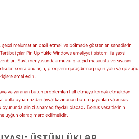
şəxsi məlumatları daxil etməli və bölmədə göstərilən sənədlərin
 Tərtibatçılar Pin Up Yükle Windows əməliyyat sistemi ilə şəxsi
eriblər. Sayt menyusundakı müvafiq keçid masaüstü versiyasını
lədikdən sonra onu açın, proqramı quraşdırmaq üçün yolu və qovluğu
rişlərə əməl edin.
şməyə və yaranan bütün problemləri həll etməyə kömək etməkdən
l pulla oynamazdan əvvəl kazinonun bütün qaydaları və xüsusi
 oyununda əlinizi sınamaq faydalı olacaq. Bonus vəsaitlərinin
inə uyğun olaraq mərc edilməlidir.
SIYASI: ÜSTÜNLÜKLƏR