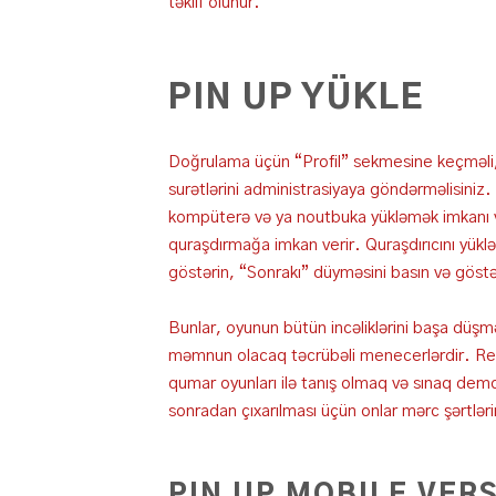
təklif olunur.
PIN UP YÜKLE
Doğrulama üçün “Profil” sekmesine keçməli, 
surətlərini administrasiyaya göndərməlisiniz.
kompüterə və ya noutbuka yükləmək imkanı v
quraşdırmağa imkan verir. Quraşdırıcını yük
göstərin, “Sonrakı” düyməsini basın və göstə
Bunlar, oyunun bütün incəliklərini başa dü
məmnun olacaq təcrübəli menecerlərdir. Rea
qumar oyunları ilə tanış olmaq və sınaq demo
sonradan çıxarılması üçün onlar mərc şərtlər
PIN UP MOBILE VER