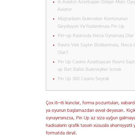
In Aviator Azerbaijan Onlayn Mərc Oyun
Aviator
Müştərilərin Bukmeker Kontorunun
Qeydiyyatı Və Yoxlanılması Pin Up
Pin-up Kasinoda Necə Oynamaq Olar
Rəsmi Veb Saytın Bloklanması, Necə 
Olar?
Pin Up Casino Azərbaycan Rəsmi Saytı
up Bet Bahis Bukmeyker Icmalı
Pin Up 360 Casino Seyrək
Çox iti-iti künclər, forma pozuntuları, xəbərd
ya oyunun başlamazdan əvvəl deyəsən. Kiçik
oynayırsınızsa, Pin Up az sizə uyğun gəlməyəc
hadisələrin qrafik təsviri xüsusilə əhəmiyyətl
formatda deyil.