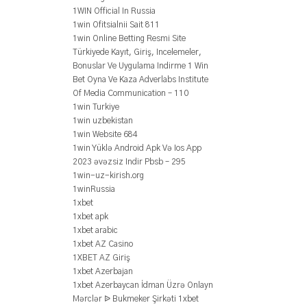
1WIN Official In Russia
1win Ofitsialnii Sait 811
1win Online Betting Resmi Site
Türkiyede Kayıt, Giriş, Incelemeler,
Bonuslar Ve Uygulama Indirme 1 Win
Bet Oyna Ve Kaza Adverlabs Institute
Of Media Communication – 110
1win Turkiye
1win uzbekistan
1win Website 684
1win Yüklə Android Apk Və Ios App
2023 əvəzsiz Indir Pbsb – 295
1win-uz-kirish.org
1winRussia
1xbet
1xbet apk
1xbet arabic
1xbet AZ Casino
1XBET AZ Giriş
1xbet Azerbajan
1xbet Azerbaycan İdman Üzrə Onlayn
Mərclər ᐉ Bukmeker Şirkəti 1xbet