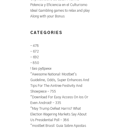
Potencia y Eficiencia en el Culturismo
Ideal Gambling games to relax and play
Along with your Bonus
CATEGORIES
– 478
– 672
– 692
– 850
! Без рубрики
"Awesome National: Mostbet's
Guideline, Odds, Super Enhances And
Tips For The Aintree Festivity And
Showpiece – 755
"Download For Easy Access On Ios Or
Even Android! – 335
"May Trump Defeat Harris? What
Election Wagering Markets Say About
Us Presidential Poll – 386
"mostbet Brasil: Guia Sobre Apostas