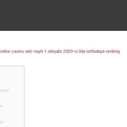
line casino veb-saytı 1 oktyabr 2020-ci ildə istifadəyə verilmiş
ycan ️
ün
ur