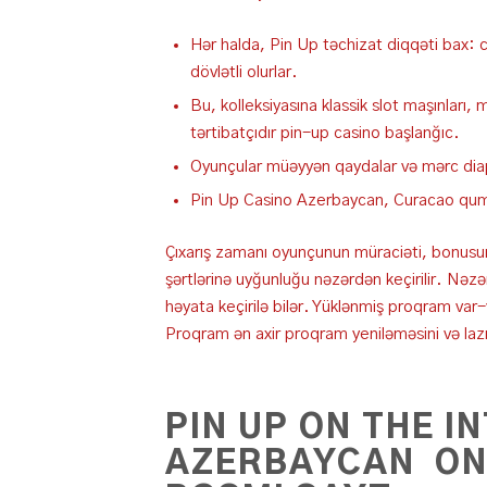
Hər halda, Pin Up təchizat diqqəti bax:
dövlətli olurlar.
Bu, kolleksiyasına klassik slot maşınları,
tərtibatçıdır pin-up casino başlanğıc.
Oyunçular müəyyən qaydalar və mərc diapa
Pin Up Casino Azerbaycan, Curacao qumar 
Çıxarış zamanı oyunçunun müraciəti, bonusun
şərtlərinə uyğunluğu nəzərdən keçirilir. Nəz
həyata keçirilə bilər. Yüklənmiş proqram var-
Proqram ən axir proqram yeniləməsini və lazı
PIN UP ON THE I
AZERBAYCAN ️ O