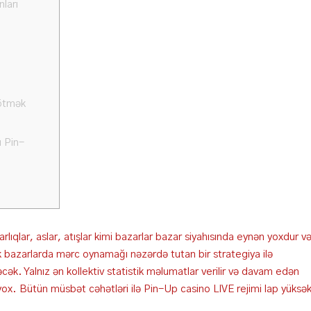
ları
ötmək
 Pin-
arlıqlar, aslar, atışlar kimi bazarlar bazar siyahısında eynən yoxdur v
 bazarlarda mərc oynamağı nəzərdə tutan bir strategiya ilə
ək. Yalnız ən kollektiv statistik məlumatlar verilir və davam edən
i yox. Bütün müsbət cəhətləri ilə Pin-Up casino LIVE rejimi lap yüksə