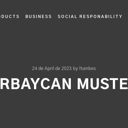
ODUCTS
BUSINESS
SOCIAL RESPONABILITY
24 de April de 2023
by
ltumbes
ERBAYCAN MUSTE