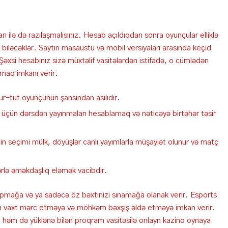
 ilə də razılaşmalısınız. Hesab açıldıqdan sonra oyunçular elliklə
 biləcəklər. Saytın masaüstü və mobil versiyaları arasında keçid
xsi hesabınız sizə müxtəlif vasitələrdən istifadə, o cümlədən
rmaq imkanı verir.
r-tut oyunçunun şansından asılıdır.
i üçün dərsdən yayınmaları hesablamaq və nəticəyə birtəhər təsir
in seçimi mülk, döyüşlər canlı yayımlarla müşayiət olunur və matç
rlə əməkdaşlıq eləmək vacibdir.
tapmağa və ya sadəcə öz bəxtinizi sınamağa olanak verir. Esports
ənilən vaxt mərc etməyə və möhkəm bəxşiş əldə etməyə imkan verir.
x, həm də yüklənə bilən proqram vasitəsilə onlayn kazino oynaya