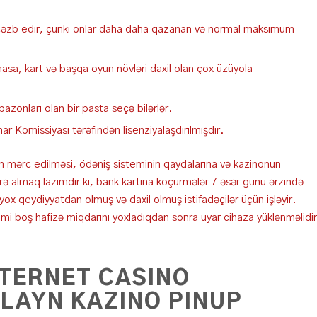
 cəzb edir, çünki onlar daha daha qazanan və normal maksimum
 masa, kart və başqa oyun növləri daxil olan çox üzüyola
zonları olan bir pasta seçə bilərlər.
Komissiyası tərəfindən lisenziyalaşdırılmışdır.
 mərc edilməsi, ödəniş sisteminin qaydalarına və kazinonun
ərə almaq lazımdır ki, bank kartına köçürmələr 7 əsər günü ərzində
yox qeydiyyatdan olmuş və daxil olmuş istifadəçilər üçün işləyir.
mi boş hafizə miqdarını yoxladıqdan sonra uyar cihaza yüklənməlidir
NTERNET CASINO
NLAYN KAZINO PINUP