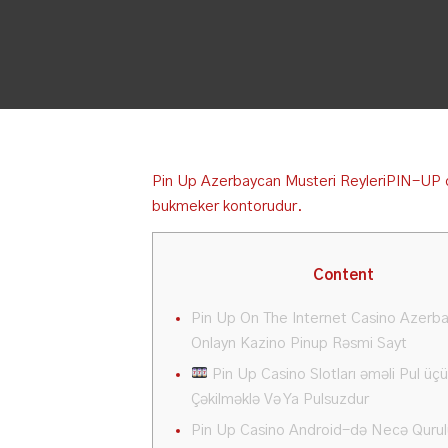
Pin Up Azerbaycan Musteri Reyleri
PIN-UP on
bukmeker kontorudur.
Content
Pin Up On The Internet Casino Azerba
Onlayn Kazino Pinup Rəsmi Sayt
Pin Up Casino Slotları əməli Pul üç
Çəkilməklə Və Ya Pulsuzdur
Pin Up Casino Android-də Necə Qurul