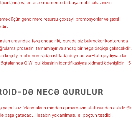
lfəcinlərinə və en este momento birbaşa mobil cihazınızın
eləmək üçün gənc mərc resursu çoxsaylı promosyonlar və şəxsi
edir.
rsları arasındakı fərq ondadır ki, burada siz bukmeker kontorunda
doğrulama prosesini tamamlayır və ancaq bir neçə dəqiqə çəkəcəkdir.
dan keçdiyi mobil nömrədən istifadə duymaq vur-tut qeydiyyatdan
qtələrində QIWI pul kisəsinin identifikasiyası xidməti ödənişlidir – 5
DROID-DƏ NECƏ QURULUR
və ya pulsuz fırlanmaların miqdarı qumarbazın statusundan asılıdır Ək
ilə başa çatacaq. Hesabın yoxlanılması, e-poçtun təsdiqi,