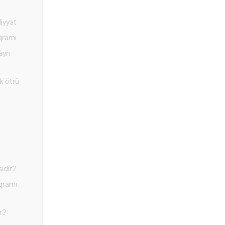
iyyat
qramı
ayn
k ötrü
ıdır?
qramı
r?