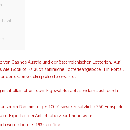
h
 Fazit
ine
t von Casinos Austria und der österreichischen Lotterien. Auf
 wie Book of Ra auch zahlreiche Lotterieangebote. Ein Portal,
ner perfekten Glücksspielseite erwartet.
nicht allein über Technik gewährleistet, sondern auch durch
unserem Neueinsteiger 100% sowie zusätzliche 250 Freispiele.
unsere Experten bei Anhieb überzeugt head wear.
eich wurde bereits 1934 eröffnet.