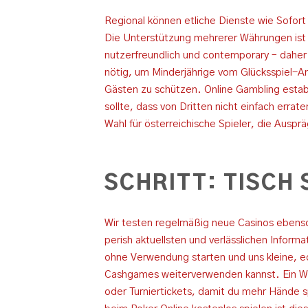
Regional können etliche Dienste wie Sofort 
Die Unterstützung mehrerer Währungen ist d
nutzerfreundlich und contemporary – daher
nötig, um Minderjährige vom Glücksspiel-
Gästen zu schützen. Online Gambling esta
sollte, dass von Dritten nicht einfach err
Wahl für österreichische Spieler, die Aus
SCHRITT: TISCH 
Wir testen regelmäßig neue Casinos ebenso
perish aktuellsten und verlässlichen Inform
ohne Verwendung starten und uns kleine, ec
Cashgames weiterverwenden kannst. Ein Wi
oder Turniertickets, damit du mehr Hände 