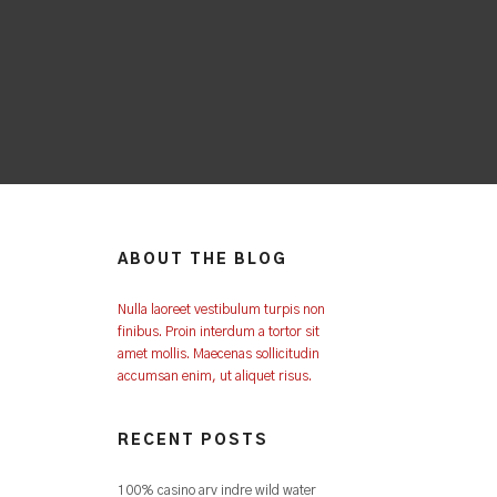
ABOUT THE BLOG
Nulla laoreet vestibulum turpis non
finibus. Proin interdum a tortor sit
amet mollis. Maecenas sollicitudin
accumsan enim, ut aliquet risus.
RECENT POSTS
100% casino arv indre wild water