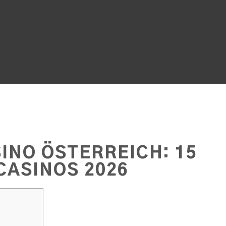
INO ÖSTERREICH: 15
CASINOS 2026