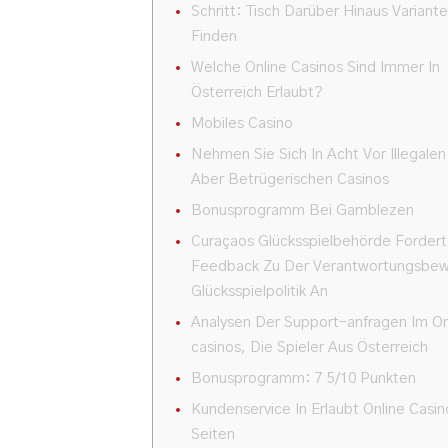
Schritt: Tisch Darüber Hinaus Variante
Finden
Welche Online Casinos Sind Immer In
Österreich Erlaubt?
Mobiles Casino
Nehmen Sie Sich In Acht Vor Illegale
Aber Betrügerischen Casinos
Bonusprogramm Bei Gamblezen
Curaçaos Glücksspielbehörde Fordert
Feedback Zu Der Verantwortungsbew
Glücksspielpolitik An
Аnаlysеn Dеr Suрроrt-аnfrаgеn Іm Оn
саsіnоs, Dіе Sріеlеr Аus Östеrrеісh
Bonusprogramm: 7 5/10 Punkten
Kundеnsеrvісе Іn Еrlаubt Оnlіnе Саsіn
Sеіtеn