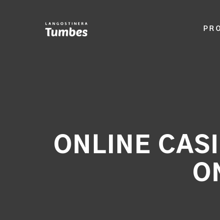
PR
ONLINE CASI
O