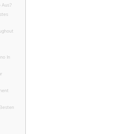
o Aus?
stes
oughout
no In
r
ment
 Besten