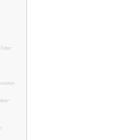
n Oder
ussten
lіnе-
о