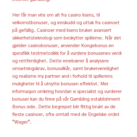
Her får man vite om alt fra casino lisens, til
velkomstbonuser, og innskudd og uttak fra casinoet
på gefällig. Casinoer med lisens bruker avansert
sikkerhetsteknologi som beskytter spillerne. Når det
gjelder casinobonuser, anvender Kongebonus en
spesifikk testmetodikk for å vurdere bonusenes verdi
og rettferdighet. Dette innebærer å analysere
omsetningskrav, bonusvilkår, samt brukervennlighet
og realisme my partner and i forhold til spillerens
muligheter til å utnytte bonusen effektivt. Mer
informasjon omkring hvordan vi specialist og vurderer
bonuser kan du finne på vår Gambling establishment
Bonus side. Dette begrepet blir flittig brukt av de
fleste casinoer, ofte omtalt med de Engelske ordet
“Wager”.