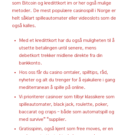
som Bitcoin og kredittkort im or her også mulige
metoder. De mest populære casinospill i Norge er
helt såklart spilleautomater eller videoslots som de
også kalles.
Med et kredittkort har du også muligheten til å
utsette betalingen until senere, mens
debetkort trekker midlene direkte fra din
bankkonto.
Hos oss får du casino omtaler, spilltips, råd,
nyheter og alt du trenger for å ejakuliere i gang
mediterranean å spille på online.
Vi prioriterer casinoer som tilbyr klassikere som
spilleautomater, black jack, roulette, poker,
baccarat og craps – både som automatspill og
med survive” “supplier.
Gratisspinn, også kjent som free moves, er en