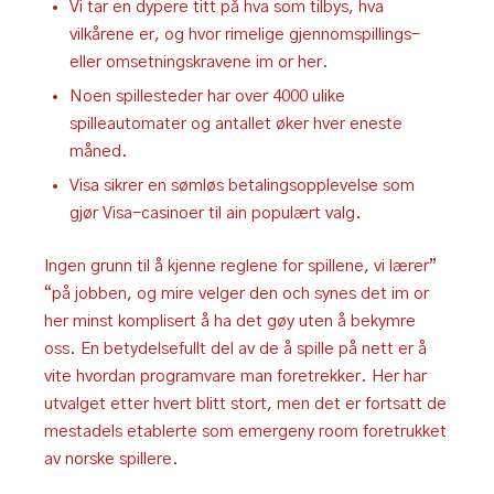
Vi tar en dypere titt på hva som tilbys, hva
vilkårene er, og hvor rimelige gjennomspillings-
eller omsetningskravene im or her.
Noen spillesteder har over 4000 ulike
spilleautomater og antallet øker hver eneste
måned.
Visa sikrer en sømløs betalingsopplevelse som
gjør Visa-casinoer til ain populært valg.
Ingen grunn til å kjenne reglene for spillene, vi lærer”
“på jobben, og mire velger den och synes det im or
her minst komplisert å ha det gøy uten å bekymre
oss. En betydelsefullt del av de å spille på nett er å
vite hvordan programvare man foretrekker. Her har
utvalget etter hvert blitt stort, men det er fortsatt de
mestadels etablerte som emergeny room foretrukket
av norske spillere.