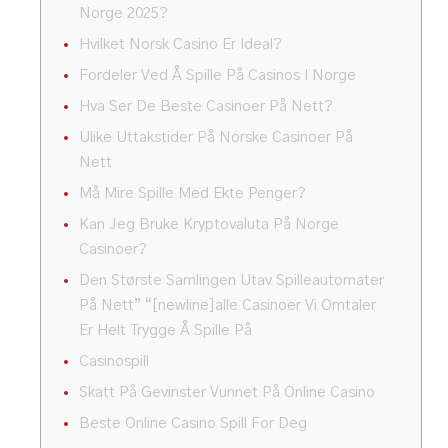
Norge 2025?
Hvilket Norsk Casino Er Ideal?
Fordeler Ved Å Spille På Casinos I Norge
Hva Ser De Beste Casinoer På Nett?
Ulike Uttakstider På Norske Casinoer På
Nett
Må Mire Spille Med Ekte Penger?
Kan Jeg Bruke Kryptovaluta På Norge
Casinoer?
Den Største Samlingen Utav Spilleautomater
På Nett” “[newline]alle Casinoer Vi Omtaler
Er Helt Trygge Å Spille På
Casinospill
Skatt På Gevinster Vunnet På Online Casino
Beste Online Casino Spill For Deg