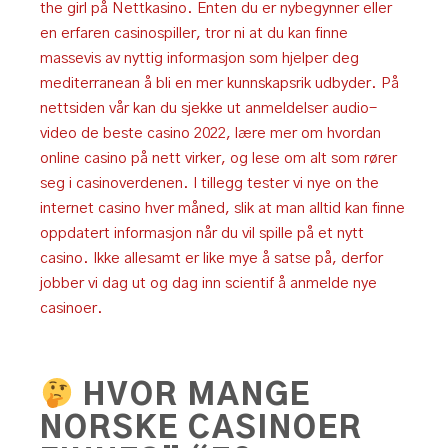
the girl på Nettkasino. Enten du er nybegynner eller
en erfaren casinospiller, tror ni at du kan finne
massevis av nyttig informasjon som hjelper deg
mediterranean å bli en mer kunnskapsrik udbyder. På
nettsiden vår kan du sjekke ut anmeldelser audio-
video de beste casino 2022, lære mer om hvordan
online casino på nett virker, og lese om alt som rører
seg i casinoverdenen. I tillegg tester vi nye on the
internet casino hver måned, slik at man alltid kan finne
oppdatert informasjon når du vil spille på et nytt
casino. Ikke allesamt er like mye å satse på, derfor
jobber vi dag ut og dag inn scientif å anmelde nye
casinoer.
HVOR MANGE
NORSKE CASINOER