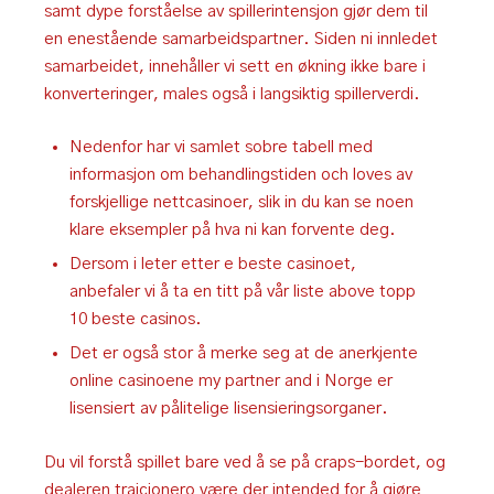
samt dype forståelse av spillerintensjon gjør dem til
en enestående samarbeidspartner. Siden ni innledet
samarbeidet, innehåller vi sett en økning ikke bare i
konverteringer, males også i langsiktig spillerverdi.
Nedenfor har vi samlet sobre tabell med
informasjon om behandlingstiden och loves av
forskjellige nettcasinoer, slik in du kan se noen
klare eksempler på hva ni kan forvente deg.
Dersom i leter etter e beste casinoet,
anbefaler vi å ta en titt på vår liste above topp
10 beste casinos.
Det er også stor å merke seg at de anerkjente
online casinoene my partner and i Norge er
lisensiert av pålitelige lisensieringsorganer.
Du vil forstå spillet bare ved å se på craps-bordet, og
dealeren traicionero være der intended for å gjøre