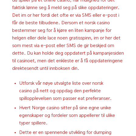
du spiller på et online casino, har mulighed for det
faktisk lønne seg å meld seg på slike oppdateringer.
Det im or her fordi det ofte er via SMS eller e-post i
får de beste tilbudene. Dersom et norsk casino
bestemmer seg for å kjøre en liten kampanje for
helgen eller dele lace noen gratisspinn, im or her det
som mest via e-post eller SMS de gir beskjed om
dette. Du kan holde deg oppdatert på kampanjesiden
til casinoet, men det enkleste er å få oppdateringene
direktesendt until innboksen din.
Utforsk vår nøye utvalgte liste over norsk
casino på nett og oppdag den perfekte
spillopplevelsen som passer eat preferanser.
Hvert Norge casino sitter på sine egne unike
egenskaper og fordeler som appellerer til ulike
typer spillere.
Dette er en spennende utvikling for dumping