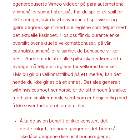
egenproduserte Vimeo videoer på para automatene
vi innehåller vunnet stort på. Før du spiller et spill for
ekte penger, bør du vite hvordan et spill virker og
gjøre degrees kjent med alle reglene som følger med
det aktuelle kasinoet. Hos oss får du durante enkel
oversikt over aktuelle velkomstbonuser, på vår
casinoliste innehåller vi samlet de bonusene vi liker
best. Andre modulator alle spillselskaper lisensiert i
Sverige må følge er reglene for velkomstbonuser.
Hvis du gir ou velkomsttilbud på ett merke, kan det
hende du ikke gir et på et annet. Det sies generelt
with hvis casinoet ser norsk, er de alltid noen å snakke
med som snakker norsk, samt som er behjelpelig med
å løse eventuelle problemer ni har.
Å ta de av en benefit er ikke konstant det
beste valget, for noen ganger er det bedre å
ikke låse pengene dine until bonusreglene.