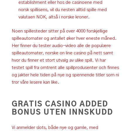
establishment eller hos de casinoene med
norsk spillisens, vil du nesten alltid spille med
valutaen NOK, altså i norske kroner.
Noen spillesteder sitter på over 4000 forskjellige
spilleautomater og antallet øker hver eneste måned.
Her finner du tester audio-video alle de populære
spilleautomater, norske on line casino på nett samt
hvor du finner et stort utvalg av ulike spill. Vi har
testet spill fra omtrent alle spillprodusenter och finnes
og jakter hele tiden på nye og spennende titler som ni
tror våre lesere kan like.
GRATIS CASINO ADDED
BONUS UTEN INNSKUDD
Vi anmelder slots, både nye og gamle, med