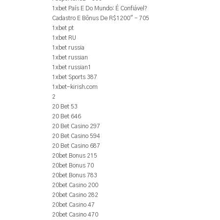
1xbet País E Do Mundo: É Confiável?
Cadastro E Bônus De R$1200" – 705
1xbet pt
1xbet RU
1xbet russia
1xbet russian
1xbet russian1
1xbet Sports 387
1xbet-kirish.com
2
20 Bet 53
20 Bet 646
20 Bet Casino 297
20 Bet Casino 594
20 Bet Casino 687
20bet Bonus 215
20bet Bonus 70
20bet Bonus 783
20bet Casino 200
20bet Casino 282
20bet Casino 47
20bet Casino 470