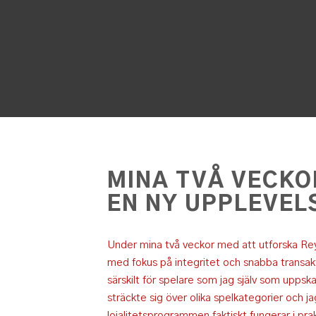
MINA TVÅ VECKO
EN NY UPPLEVEL
Under mina två veckor med att utforska Rey
med fokus på integritet och snabba transakt
särskilt för spelare som jag själv som uppsk
sträckte sig över olika spelkategorier och 
lojalitetsprogrammen faktiskt fungerar i prakt