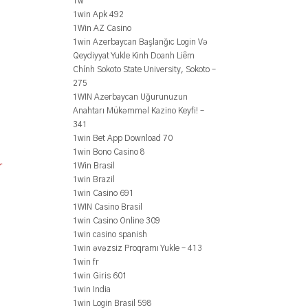
1w
1win Apk 492
1Win AZ Casino
1win Azerbaycan Başlanğıc Login Və
Qeydiyyat Yukle Kinh Doanh Liêm
Chính Sokoto State University, Sokoto –
275
1WIN Azerbaycan Uğurunuzun
Anahtarı Mükəmməl Kazino Keyfi! –
341
1win Bet App Download 70
1win Bono Casino 8
r
1Win Brasil
1win Brazil
1win Casino 691
1WIN Casino Brasil
1win Casino Online 309
1win casino spanish
1win əvəzsiz Proqramı Yukle – 413
1win fr
1win Giris 601
1win India
1win Login Brasil 598