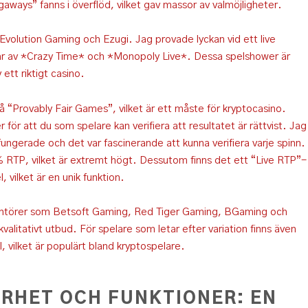
ays” fanns i överflöd, vilket gav massor av valmöjligheter.
n Evolution Gaming och Ezugi. Jag provade lyckan vid ett live
r av *Crazy Time* och *Monopoly Live*. Dessa spelshower är
 ett riktigt casino.
 “Provably Fair Games”, vilket är ett måste för kryptocasino.
ör att du som spelare kan verifiera att resultatet är rättvist. Jag
fungerade och det var fascinerande att kunna verifiera varje spinn.
 RTP, vilket är extremt högt. Dessutom finns det ett “Live RTP”-
, vilket är en unik funktion.
erantörer som Betsoft Gaming, Red Tiger Gaming, BGaming och
valitativt utbud. För spelare som letar efter variation finns även
 vilket är populärt bland kryptospelare.
ERHET OCH FUNKTIONER: EN