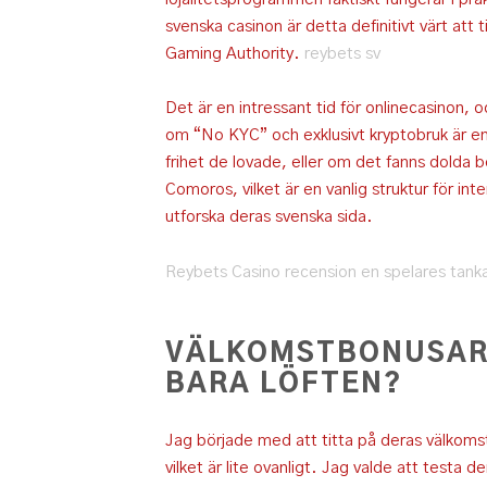
svenska casinon är detta definitivt värt att
Gaming Authority.
reybets sv
Det är en intressant tid för onlinecasinon, 
om “No KYC” och exklusivt kryptobruk är en 
frihet de lovade, eller om det fanns dolda b
Comoros, vilket är en vanlig struktur för int
utforska deras svenska sida.
Reybets Casino recension en spelares tank
VÄLKOMSTBONUSAR 
BARA LÖFTEN?
Jag började med att titta på deras välkoms
vilket är lite ovanligt. Jag valde att testa 