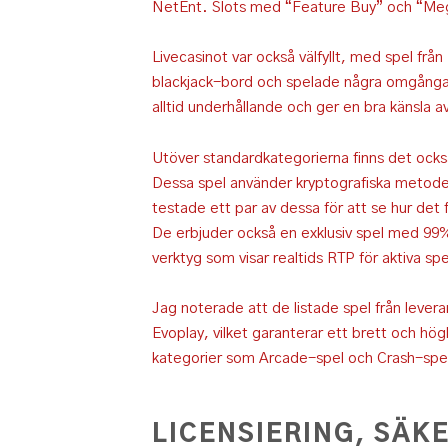
NetEnt. Slots med “Feature Buy” och “Megaw
Livecasinot var också välfyllt, med spel frå
blackjack-bord och spelade några omgånga
alltid underhållande och ger en bra känsla av
Utöver standardkategorierna finns det också
Dessa spel använder kryptografiska metoder f
testade ett par av dessa för att se hur det 
De erbjuder också en exklusiv spel med 99%
verktyg som visar realtids RTP för aktiva spel
Jag noterade att de listade spel från lev
Evoplay, vilket garanterar ett brett och högk
kategorier som Arcade-spel och Crash-spel,
LICENSIERING, SÄK