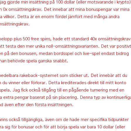
 jag gjorde min insättning på 100 dollar (eller motsvarande i krypto)
gen 0x omsättningskrav. Det innebar att mina bonuspengar var mina
lda villkor. Detta är en enorm fördel jämfört med många andra
msättningskrav.
belopp plus 500 free spins, hade ett standard 40x omsättningskrav
tt testa den mer unika noll-omsättningsvarianten. Det var positiv
ngen på den bonusen, medan bordsspel och live-spel endast bidrog
å man behövde spela ganska snabbt.
edelbara rakeback-systemet som sticker ut. Det innebär att du
m du vinner eller förlorar. Detta krediterades direkt till mitt konto
spela. Jag fick också tillgång till en pågående turnering med en
na extra pengar baserat på sin placering. Denna typ av kontinuerlig
d även efter den första insättningen.
nns också tillgängliga, även om de hade mer specifika tidpunkter
era sig för bonusar och för att börja spela var bara 10 dollar (eller