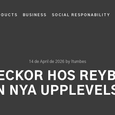
ODUCTS
BUSINESS
SOCIAL RESPONABILITY
14 de April de 2026
by
ltumbes
ECKOR HOS REY
N NYA UPPLEVEL