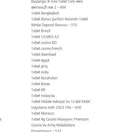
Başlanğıc ᐉ Aze 1xbet Com สพป
สุพรรณบุรี เขต 2 – 494
1xbet Bangladesh
1xbet Bonus Şərtləri Nələrdir 1xbet
Ibtidai Depozit Bonusu – 370
1xbet Brazil
1xbet CASINO AZ
1xbet casino BD
1xbet casino french
1xbet download
1xbet egypt
1xbet giriş
1xbet india
1xbet Kazahstan
1xbet Korea
1xbet KR
1xbet malaysia
1xBet Mobile Vebsayt Və 1x Bet Mobil
Uygulama Indir 2023 794 – 400
1xbet Morocco
n
1xbet Ng Casino Müəyyən: Premium
Oyuna Və Artıq Mükafatlara
Pasportunuz – 533