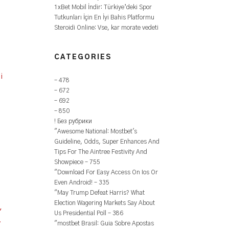
1xBet Mobil İndir: Türkiye’deki Spor
Tutkunları İçin En İyi Bahis Platformu
Steroidi Online: Vse, kar morate vedeti
CATEGORIES
i
– 478
– 672
– 692
– 850
! Без рубрики
"Awesome National: Mostbet's
Guideline, Odds, Super Enhances And
Tips For The Aintree Festivity And
Showpiece – 755
"Download For Easy Access On Ios Or
Even Android! – 335
"May Trump Defeat Harris? What
Election Wagering Markets Say About
,
Us Presidential Poll – 386
.
"mostbet Brasil: Guia Sobre Apostas