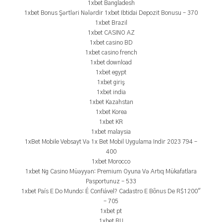
1xbet Bangladesh
1xbet Bonus Şərtləri Nələrdir 1xbet Ibtidai Depozit Bonusu – 370
1xbet Brazil
1xbet CASINO AZ
1xbet casino BD
1xbet casino french
1xbet download
1xbet egypt
1xbet giriş
1xbet india
1xbet Kazahstan
1xbet Korea
1xbet KR
1xbet malaysia
1xBet Mobile Vebsayt Və 1x Bet Mobil Uygulama Indir 2023 794 –
400
1xbet Morocco
1xbet Ng Casino Müəyyən: Premium Oyuna Və Artıq Mükafatlara
Pasportunuz – 533
1xbet País E Do Mundo: É Confiável? Cadastro E Bônus De R$1200"
– 705
1xbet pt
1xbet RU