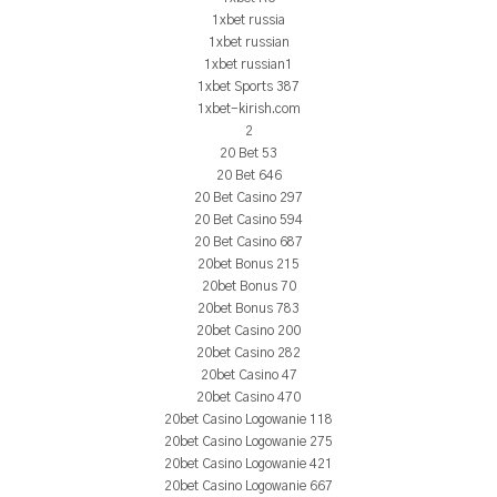
1xbet russia
1xbet russian
1xbet russian1
1xbet Sports 387
1xbet-kirish.com
2
20 Bet 53
20 Bet 646
20 Bet Casino 297
20 Bet Casino 594
20 Bet Casino 687
20bet Bonus 215
20bet Bonus 70
20bet Bonus 783
20bet Casino 200
20bet Casino 282
20bet Casino 47
20bet Casino 470
20bet Casino Logowanie 118
20bet Casino Logowanie 275
20bet Casino Logowanie 421
20bet Casino Logowanie 667