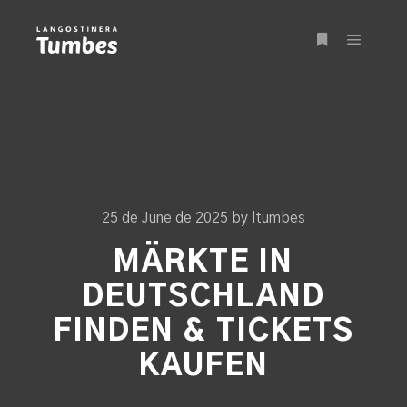
Main m
More info
25 de June de 2025
by
ltumbes
MÄRKTE IN
DEUTSCHLAND
FINDEN & TICKETS
KAUFEN