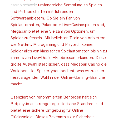
casino schweiz
umfangreiche Sammlung an Spielen
und Partnerschaften mit führenden
Softwareanbietern. Ob Sie ein Fan von
Spielautomaten, Poker oder Live-Casinospielen sind,
Megapari bietet eine Vielzahl von Optionen, um
Spieler zu fesseln. Mit beliebten Titeln von Anbietern
wie NetEnt, Microgaming und Playtech können
Spieler alles von klassischen Spielautomaten bis hin zu
immersiven Live-Dealer-Erlebnissen erkunden. Diese
große Auswahl stellt sicher, dass Megapari Casino die
Vorlieben aller Spielertypen bedient, was es zu einer
herausragenden Wahl in der Online-Gaming-Branche
macht.
Lizenziert von renommierten Behörden hält sich
Betplay.io an strenge regulatorische Standards und
bietet eine sichere Umgebung für Online-
Glücksspiele. Dieses Bekenntnis zur Sicherheit,