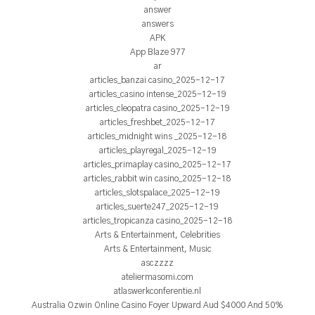
answer
answers
APK
App Blaze 977
ar
articles_banzai casino_2025-12-17
articles_casino intense_2025-12-19
articles_cleopatra casino_2025-12-19
articles_freshbet_2025-12-17
articles_midnight wins _2025-12-18
articles_playregal_2025-12-19
articles_primaplay casino_2025-12-17
articles_rabbit win casino_2025-12-18
articles_slotspalace_2025-12-19
articles_suerte247_2025-12-19
articles_tropicanza casino_2025-12-18
Arts & Entertainment, Celebrities
Arts & Entertainment, Music
asczzzz
ateliermasomi.com
atlaswerkconferentie.nl
Australia Ozwin Online Casino Foyer Upward Aud $4000 And 50%