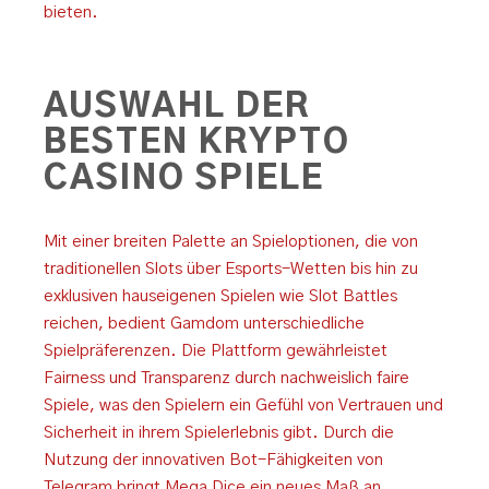
bieten.
AUSWAHL DER
BESTEN KRYPTO
CASINO SPIELE
Mit einer breiten Palette an Spieloptionen, die von
traditionellen Slots über Esports-Wetten bis hin zu
exklusiven hauseigenen Spielen wie Slot Battles
reichen, bedient Gamdom unterschiedliche
Spielpräferenzen. Die Plattform gewährleistet
Fairness und Transparenz durch nachweislich faire
Spiele, was den Spielern ein Gefühl von Vertrauen und
Sicherheit in ihrem Spielerlebnis gibt. Durch die
Nutzung der innovativen Bot-Fähigkeiten von
Telegram bringt Mega Dice ein neues Maß an