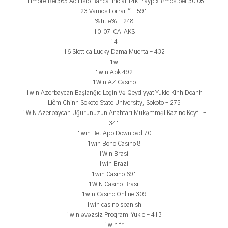
"Timore Bet365 Ao Listo Banca Inicial 14k Playpix #mostbet 30 05
23 Vamos Forrar!" – 591
%title% – 248
10_07_CA_AKS
14
16 Slottica Lucky Dama Muerta – 432
1w
1win Apk 492
1Win AZ Casino
1win Azerbaycan Başlanğıc Login Və Qeydiyyat Yukle Kinh Doanh
Liêm Chính Sokoto State University, Sokoto – 275
1WIN Azerbaycan Uğurunuzun Anahtarı Mükəmməl Kazino Keyfi! –
341
1win Bet App Download 70
1win Bono Casino 8
1Win Brasil
1win Brazil
1win Casino 691
1WIN Casino Brasil
1win Casino Online 309
1win casino spanish
1win əvəzsiz Proqramı Yukle – 413
1win fr