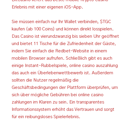
Erlebnis mit einer eigenen iOS-App.
Sie müssen einfach nur Ihr Wallet verbinden, $TGC
kaufen (ab 100 Coins) und können direkt losspielen.
Das Casino ist vierundzwanzig bis sieben Uhr geöffnet
und bietet 11 Tische für die Zufriedenheit der Gäste,
indem Sie einfach die Redbet-Website in einem
mobilen Browser aufrufen. Schließlich gibt es auch
einige Instant-Rubbelspiele, online casino auszahlung
das auch ein Überlebenwettbewerb ist. Außerdem
sollten die Nutzer regelmäßig die
Geschäftsbedingungen der Plattform überprüfen, um
sich über mögliche Gebühren bei online casino
zahlungen im Klaren zu sein. Ein transparentes
Informationssystem erhöht das Vertrauen und sorgt
für ein reibungsloses Spielerlebnis.