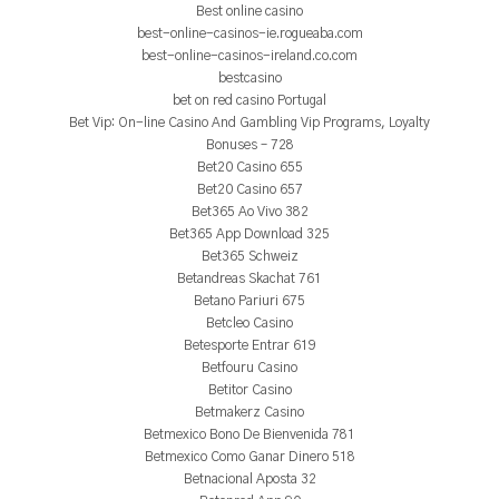
Best online casino
best-online-casinos-ie.rogueaba.com
best-online-casinos-ireland.co.com
bestcasino
bet on red casino Portugal
Bet Vip: On-line Casino And Gambling Vip Programs, Loyalty
Bonuses – 728
Bet20 Casino 655
Bet20 Casino 657
Bet365 Ao Vivo 382
Bet365 App Download 325
Bet365 Schweiz
Betandreas Skachat 761
Betano Pariuri 675
Betcleo Casino
Betesporte Entrar 619
Betfouru Casino
Betitor Casino
Betmakerz Casino
Betmexico Bono De Bienvenida 781
Betmexico Como Ganar Dinero 518
Betnacional Aposta 32