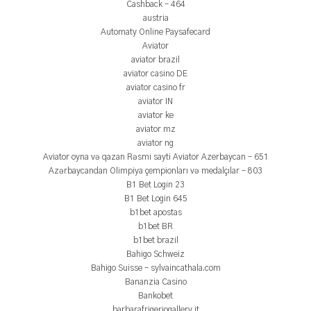
Cashback – 464
austria
Automaty Online Paysafecard
Aviator
aviator brazil
aviator casino DE
aviator casino fr
aviator IN
aviator ke
aviator mz
aviator ng
Aviator oyna və qazan Rəsmi sayti Aviator Azerbaycan – 651
Azərbaycandan Olimpiya çempionları və medalçılar – 803
B1 Bet Login 23
B1 Bet Login 645
b1bet apostas
b1bet BR
b1bet brazil
Bahigo Schweiz
Bahigo Suisse – sylvaincathala.com
Bananzia Casino
Bankobet
barbarafrigeriogallery.it