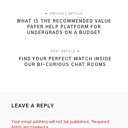
PREVIOUS ARTICLE
WHAT IS THE RECOMMENDED VALUE
PAPER HELP PLATFORM FOR
UNDERGRADS ON A BUDGET
NEXT ARTICLE
FIND YOUR PERFECT MATCH INSIDE
OUR BI-CURIOUS CHAT ROOMS
LEAVE A REPLY
Your email address will not be published.
Required
fields are marked
*