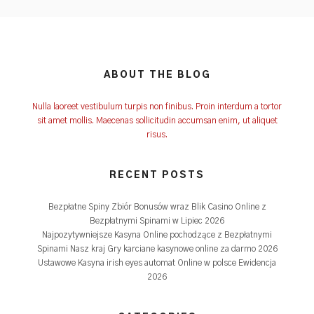
ABOUT THE BLOG
Nulla laoreet vestibulum turpis non finibus. Proin interdum a tortor
sit amet mollis. Maecenas sollicitudin accumsan enim, ut aliquet
risus.
RECENT POSTS
Bezpłatne Spiny Zbiór Bonusów wraz Blik Casino Online z
Bezpłatnymi Spinami w Lipiec 2026
Najpozytywniejsze Kasyna Online pochodzące z Bezpłatnymi
Spinami Nasz kraj Gry karciane kasynowe online za darmo 2026
Ustawowe Kasyna irish eyes automat Online w polsce Ewidencja
2026