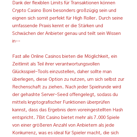
Dank der flexiblen Limits für Transaktionen können
Crypto Casino Boni besonders großzügig sein und
eignen sich somit perfekt für High Roller. Durch seine
umfassende Praxis kennt er die Stärken und
Schwächen der Anbieter genau und teilt sein Wissen
in…
Fast alle Online Casinos bieten die Möglichkeit, ein
Zeitlimit als Teil ihrer verantwortungsvollen
Glücksspiel-Tools einzustellen, daher sollte man
überlegen, diese Option zu nutzen, um sich selbst zur
Rechenschaft zu ziehen. Nach jeder Spielrunde wird
der gehashte Server-Seed offengelegt, sodass du
mittels kryptografischer Funktionen überprüfen
kannst, dass das Ergebnis dem voreingestellten Hash
entspricht. 7Bit Casino bietet mehr als 7.000 Spiele
von einer größeren Anzahl von Anbietern als jede
Konkurrenz, was es ideal für Spieler macht, die sich