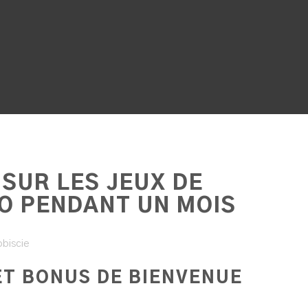
SUR LES JEUX DE
O PENDANT UN MOIS
biscie
ET BONUS DE BIENVENUE