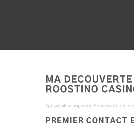
MA DECOUVERTE 
ROOSTINO CASIN
Sprawdzilem wyplaty w Roostino Casino oso
PREMIER CONTACT 