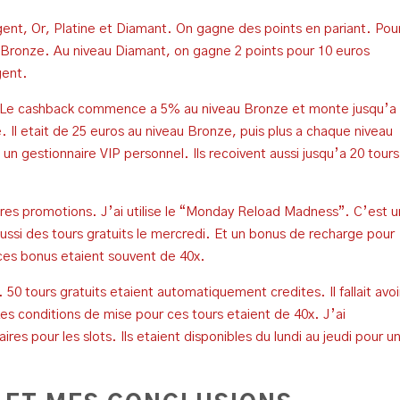
nt, Or, Platine et Diamant. On gagne des points en pariant. Pou
 Bronze. Au niveau Diamant, on gagne 2 points pour 10 euros
gent.
 Le cashback commence a 5% au niveau Bronze et monte jusqu’a
. Il etait de 25 euros au niveau Bronze, puis plus a chaque niveau
n gestionnaire VIP personnel. Ils recoivent aussi jusqu’a 20 tours
tres promotions. J’ai utilise le “Monday Reload Madness”. C’est u
aussi des tours gratuits le mercredi. Et un bonus de recharge pour
ces bonus etaient souvent de 40x.
 50 tours gratuits etaient automatiquement credites. Il fallait avoi
Les conditions de mise pour ces tours etaient de 40x. J’ai
s pour les slots. Ils etaient disponibles du lundi au jeudi pour u