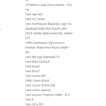
14
16 Slottica Lucky Dama Muerta – 432
1w
1win Apk 492
1Win AZ Casino
1win Azerbaycan Başlanğıc Login Və
.
Qeydiyyat Yukle Kinh Doanh Liêm
Chính Sokoto State University, Sokoto –
275
1WIN Azerbaycan Uğurunuzun
Anahtarı Mükəmməl Kazino Keyfi! –
341
1win Bet App Download 70
1win Bono Casino 8
1Win Brasil
1win Brazil
1win Casino 691
1WIN Casino Brasil
1win Casino Online 309
1win casino spanish
1win əvəzsiz Proqramı Yukle – 413
1win fr
1win Giris 601