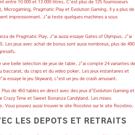
 entre 10 000 et 13 000 titres. C’est plus de 125 fournisseurs
 Microgaming, Pragmatic Play et Evolution Gaming. Il y a plus de
ent impressionnant. J’ai teste quelques machines a sous
nza de Pragmatic Play. J’ai aussi essaye Gates of Olympus. J’ai
90. Les jeux avec achat de bonus sont aussi nombreux, plus de 490
ressifs.
 une belle selection de jeux de table. J’ai compte 24 variantes d
i du baccarat, du craps et du video poker. Les jeux instantanes et
ai essaye le jeu Skyward, c’est un jeu de crash amusant.
e. Plus de 450 tables en direct avec des jeux d’Evolution Gaming et
cie Crazy Time et Sweet Bonanza Candyland. Les mises
 Vous pouvez aussi trouver le site Roostino sur le site Roostino.
EC LES DEPOTS ET RETRAITS