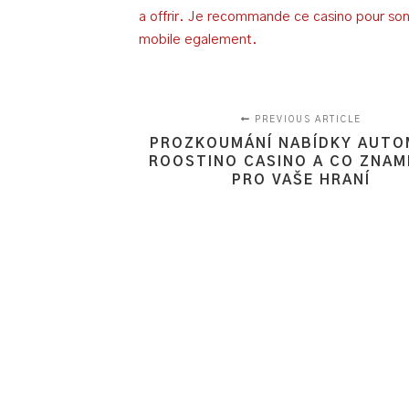
a offrir. Je recommande ce casino pour son
mobile egalement.
PREVIOUS ARTICLE
PROZKOUMÁNÍ NABÍDKY AUT
ROOSTINO CASINO A CO ZNAM
PRO VAŠE HRANÍ