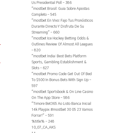
Us Presidential Poll – 386
"mostbet Brasil: Guia Sobre Apostas
Completo – 545
"mostbet En Vivo: Fajo Tus Pronósticos
Durante Directo Y Disfruta De Su
Streaming" – 660
"mostbet Ice Hockey Betting Odds &
.
Outlines Review Of Almost All Leagues
– 820
"mostbet India: Best Bets Platform
Sports, Gambling Establishment &
e
Slots – 627
"mostbet Promo Code Get Out Of Bed
To $500 In Bonus Bets With Sign Up –
597
"‎mostbet Sportsbook & On Line Casino
On The App Store – 586
"Timore Bet365 Ao Listo Banca Inicial
14k Playpix #mostbet 30 05 23 Vamos
Forrar!" – 591
%title% – 248
10_07_CA_AKS