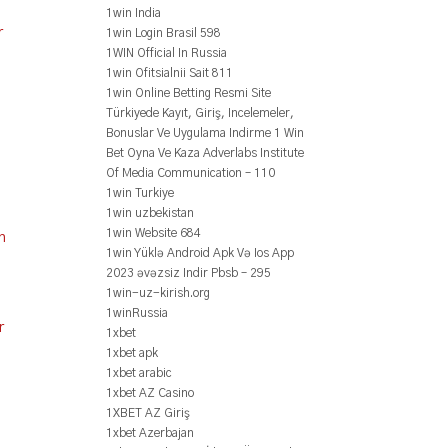
1win India
r
1win Login Brasil 598
1WIN Official In Russia
1win Ofitsialnii Sait 811
1win Online Betting Resmi Site
Türkiyede Kayıt, Giriş, Incelemeler,
Bonuslar Ve Uygulama Indirme 1 Win
Bet Oyna Ve Kaza Adverlabs Institute
Of Media Communication – 110
1win Turkiye
1win uzbekistan
1win Website 684
n
1win Yüklə Android Apk Və Ios App
2023 əvəzsiz Indir Pbsb – 295
1win-uz-kirish.org
1winRussia
r
1xbet
1xbet apk
1xbet arabic
n
1xbet AZ Casino
1XBET AZ Giriş
1xbet Azerbajan