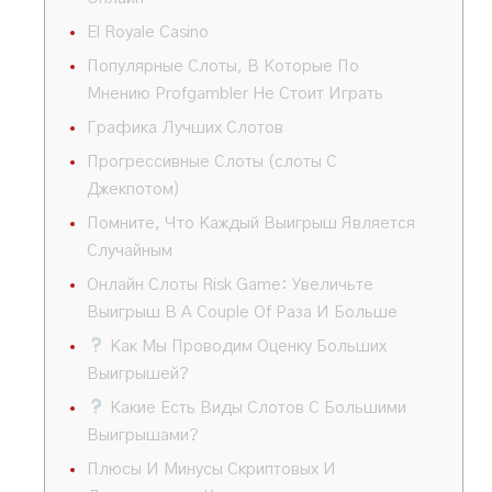
El Royale Casino
Популярные Слоты, В Которые По
Мнению Profgambler Не Стоит Играть
Графика Лучших Слотов
Прогрессивные Слоты (слоты С
Джекпотом)
Помните, Что Каждый Выигрыш Является
Случайным
Онлайн Слоты Risk Game: Увеличьте
Выигрыш В A Couple Of Раза И Больше
Как Мы Проводим Оценку Больших
Выигрышей?
Какие Есть Виды Слотов С Большими
Выигрышами?
Плюсы И Минусы Скриптовых И