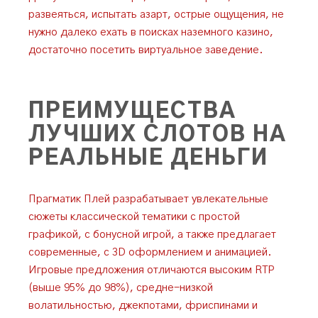
развеяться, испытать азарт, острые ощущения, не
нужно далеко ехать в поисках наземного казино,
достаточно посетить виртуальное заведение.
ПРЕИМУЩЕСТВА
ЛУЧШИХ СЛОТОВ НА
РЕАЛЬНЫЕ ДЕНЬГИ
Прагматик Плей разрабатывает увлекательные
сюжеты классической тематики с простой
графикой, с бонусной игрой, а также предлагает
современные, с 3D оформлением и анимацией.
Игровые предложения отличаются высоким RTP
(выше 95% до 98%), средне-низкой
волатильностью, джекпотами, фриспинами и