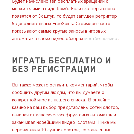
Будет начислено ten бесплатных вращений с
множителями в виде бомб. Если скаттеры снова
появятся от 3х штук, то будет запущен ретриггер –
5 дополнительных FreeSpins. Стримеры часто
показывают самые крутые заносы в игровых
автоматах в своих видео обзорах
мостбет казино
.
ИГРАТЬ БЕСПЛАТНО И
БЕЗ РЕГИСТРАЦИИ
Вы также можете оставить комментарий, чтобы
сообщить другим людям, что вы думаете о
конкретной игре из нашего списка. В онлайн-
казино на ваш выбор представлены сотни слотов,
начиная от классических фруктовых автоматов и
заканчивая новейшими видео-слотами. Ниже мы
перечислили 10 лучших слотов, составленные