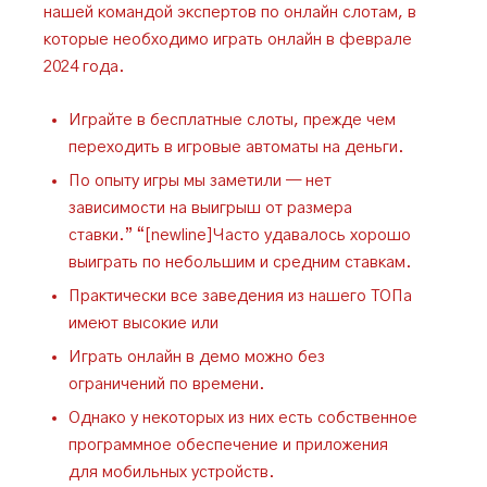
нашей командой экспертов по онлайн слотам, в
которые необходимо играть онлайн в феврале
2024 года.
Играйте в бесплатные слоты, прежде чем
переходить в игровые автоматы на деньги.
По опыту игры мы заметили — нет
зависимости на выигрыш от размера
ставки.” “[newline]Часто удавалось хорошо
выиграть по небольшим и средним ставкам.
Практически все заведения из нашего ТОПа
имеют высокие или
Играть онлайн в демо можно без
ограничений по времени.
Однако у некоторых из них есть собственное
программное обеспечение и приложения
для мобильных устройств.