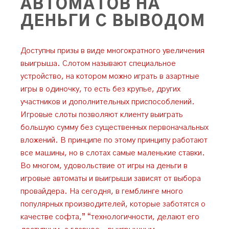
АВТОМАТОВ НА
ДЕНЬГИ С ВЫВОДОМ
Доступны призы в виде многократного увеличения
выигрыша. Слотом называют специальное
устройство, на котором можно играть в азартные
игры в одиночку, то есть без крупье, других
участников и дополнительных приспособлений.
Игровые слоты позволяют клиенту выиграть
большую сумму без существенных первоначальных
вложений. В принципе по этому принципу работают
все машины, но в слотах самые маленькие ставки.
Во многом, удовольствие от игры на деньги в
игровые автоматы и выигрыши зависят от выбора
провайдера. На сегодня, в гемблинге много
популярных производителей, которые заботятся о
качестве софта,” “технологичности, делают его