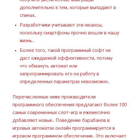
дополнительно к тем, которые выпадают в
спинах.
Разработчики учитывают эти нюансы,
поскольку смартфоны прочно вошли в нашу
жизнь.
Более того, такой программный софт не
даст ожидаемой эффективности, потому
что обмануть автомат или
запрограммировать его на работу в
определенных параметрах невозможно.
Перечисленные ниже производители
программного обеспечения предлагают более 100
самых современных слот-игр и ежемесячно
добавляют новые. Поведение барабанов в
игровых автоматах онлайн программируется в
игровом программном обеспечении. Это включает