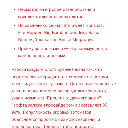
Несмотря на игровое разнообразие и
привлекательность всех слотов,
По их мнению, сейчас это Sweet Bonanza,
Fire Hopper, Big Bamboo bedding, Razor
Returns, Your canine House Megaways.
Преимущество казино — это преимущество
казино перед игроками.
Работа каждого слота организована так, что
определенный процент от вложенных игроками
денег идет в пользу казино. Остальные вложенные
деньги неравномерно распределяются между
участниками игр. Процент отдачи игрового”
“софта заложен провайдером и составляет 90-
99%. Популярность игровых автоматов
объясняется простотой их использования и
доступностью. Теперь, чтобы поиграть,