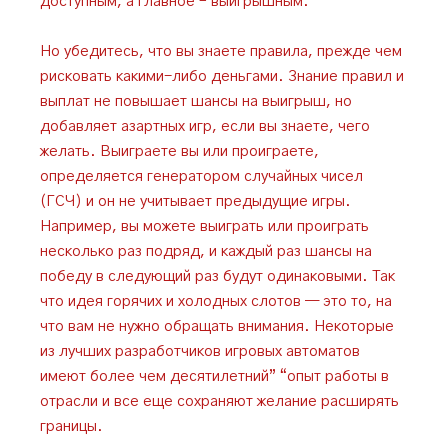
доступным, а главное – выигрышным.
Но убедитесь, что вы знаете правила, прежде чем
рисковать какими-либо деньгами. Знание правил и
выплат не повышает шансы на выигрыш, но
добавляет азартных игр, если вы знаете, чего
желать. Выиграете вы или проиграете,
определяется генератором случайных чисел
(ГСЧ) и он не учитывает предыдущие игры.
Например, вы можете выиграть или проиграть
несколько раз подряд, и каждый раз шансы на
победу в следующий раз будут одинаковыми. Так
что идея горячих и холодных слотов — это то, на
что вам не нужно обращать внимания. Некоторые
из лучших разработчиков игровых автоматов
имеют более чем десятилетний” “опыт работы в
отрасли и все еще сохраняют желание расширять
границы.