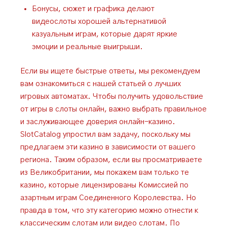
Бонусы, сюжет и графика делают
видеослоты хорошей альтернативой
казуальным играм, которые дарят яркие
эмоции и реальные выигрыши.
Если вы ищете быстрые ответы, мы рекомендуем
вам ознакомиться с нашей статьей о лучших
игровых автоматах. Чтобы получить удовольствие
от игры в слоты онлайн, важно выбрать правильное
и заслуживающее доверия онлайн-казино.
SlotCatalog упростил вам задачу, поскольку мы
предлагаем эти казино в зависимости от вашего
региона. Таким образом, если вы просматриваете
из Великобритании, мы покажем вам только те
казино, которые лицензированы Комиссией по
азартным играм Соединенного Королевства. Но
правда в том, что эту категорию можно отнести к
классическим слотам или видео слотам. По