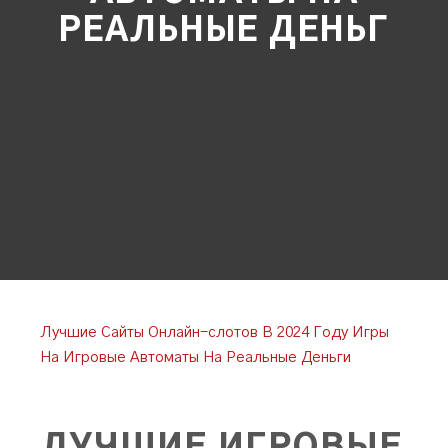
РЕАЛЬНЫЕ ДЕНЬГ
Лучшие Сайты Онлайн-слотов В 2024 Году Игры
На Игровые Автоматы На Реальные Деньги