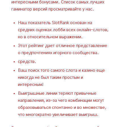
интересными бонусами. Список самых лучших
гаминатор версий просматривайте у нас.
Наш показатель SlotRank основан на
средних оценках лобби всех онлайн-слотов,
но в относительном выражении.
Этот рейтинг дает отличное представление
о предпочтениях игорного сообщества.
средств.
Ваш поиск того самого слота и казино еще
никогда не был таким простым и
интересным!
Выигрышные линии теряют привычные
направления, из-за чего комбинации могут
образовываться спонтанно и во множестве,
что многократно увеличивает выигрыш.