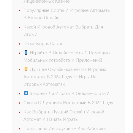
Лицензионных Казино
Популярные Слоты И Игровые Автоматы
В Казино Онлайн
Какой Игровой Автомат Выбрать Для
Игры?
Dreamvegas Casino
Играйте В Онлайн-слоты С Помощью
Мобильных Устройств И Приложений
Лучшее Онлайн-казино На Игровых
Автоматах В 2024 Году — Игры На
Игровых Автоматах
Законно Ли Играть В Онлайн-слоты?
Слоты С Лучшими Выплатами В 2024 Году
Как Выбрать Лучший Онлайн Игровой
Автомат И Начать Играть
Пошаговая Инструкция – Как Работают