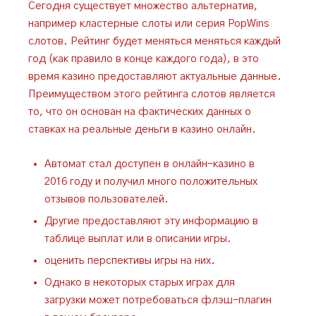
Сегодня существует множество альтернатив,
например кластерные слоты или серия PopWins
слотов. Рейтинг будет меняться меняться каждый
год (как правило в конце каждого года), в это
время казино предоставляют актуальные данные.
Преимуществом этого рейтинга слотов является
то, что он основан на фактических данных о
ставках на реальные деньги в казино онлайн.
Автомат стал доступен в онлайн-казино в
2016 году и получил много положительных
отзывов пользователей.
Другие предоставляют эту информацию в
таблице выплат или в описании игры.
оценить перспективы игры на них.
Однако в некоторых старых играх для
загрузки может потребоваться флэш-плагин