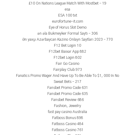
£10 On Nations League Match With Mostbet – 19
esa
ESA 100 txt
eurofortune-it.com
Eye of Horus Slot Demo
ən əla Bukmeyker Formal Saytı – 306
Ən yaxşı Azərbaycan Kazino Onlayn Saytları 2023 – 770
F12 Bet Login 10
F12bet Baixar App 882
F12bet Login 802
Fair Go Casino
Fairplay Club 973
Fanatics Promo Wager And Have Up To Be Able To $1, 000 In No
Sweat Bets – 217
Fansbet Promo Code 631
Fansbet Promo Code 635
Fansbet Review 686
Fashion, Jewelry
fast pay casino Australia
Fatboss Bonus 898
Fatboss Casino 484
Fatboss Casino 761