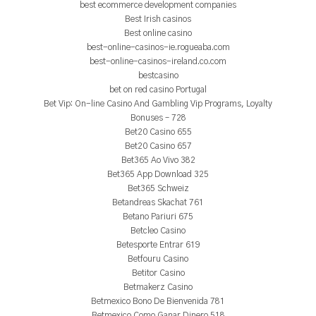
best ecommerce development companies
Best Irish casinos
Best online casino
best-online-casinos-ie.rogueaba.com
best-online-casinos-ireland.co.com
bestcasino
bet on red casino Portugal
Bet Vip: On-line Casino And Gambling Vip Programs, Loyalty
Bonuses – 728
Bet20 Casino 655
Bet20 Casino 657
Bet365 Ao Vivo 382
Bet365 App Download 325
Bet365 Schweiz
Betandreas Skachat 761
Betano Pariuri 675
Betcleo Casino
Betesporte Entrar 619
Betfouru Casino
Betitor Casino
Betmakerz Casino
Betmexico Bono De Bienvenida 781
Betmexico Como Ganar Dinero 518