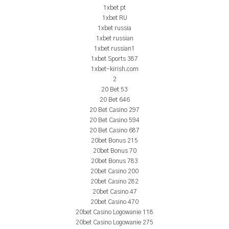
1xbet pt
1xbet RU
1xbet russia
1xbet russian
1xbet russian1
1xbet Sports 387
1xbet-kirish.com
2
20 Bet 53
20 Bet 646
20 Bet Casino 297
20 Bet Casino 594
20 Bet Casino 687
20bet Bonus 215
20bet Bonus 70
20bet Bonus 783
20bet Casino 200
20bet Casino 282
20bet Casino 47
20bet Casino 470
20bet Casino Logowanie 118
20bet Casino Logowanie 275