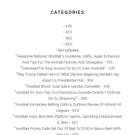
CATEGORIES
– 478
– 672
– 692
– 850
! Без рубрики
"Awesome National: Mostbet's Guideline, Odds, Super Enhances
And Tips For The Aintree Festivity And Showpiece – 755
"Download For Easy Access On Ios Or Even Android! – 335
"May Trump Defeat Harris? What Election Wagering Markets Say
About Us Presidential Poll – 386
"mostbet Brasil: Guia Sobre Apostas Completo – 545
"mostbet En Vivo: Fajo Tus Pronósticos Durante Directo Y Disfruta
De Su Streaming" – 660
"mostbet Ice Hockey Betting Odds & Outlines Review Of Almost All
Leagues – 820
"mostbet India: Best Bets Platform Sports, Gambling Establishment
& Slots – 627
"mostbet Promo Code Get Out Of Bed To $500 In Bonus Bets With
Sign Up – 597