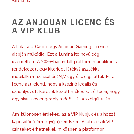
valaha is.
AZ ANJOUAN LICENC ÉS
A VIP KLUB
A LolaJack Casino egy Anjouan Gaming Licence
alapján működik. Ezt a Lumina ltd nevű cég
üzemelteti. A 2026-ban indult platform már akkor is
rendelkezett egy kiterjedt játékválasztékkal,
mobilalkalmazással és 24/7 ügyfélszolgálattal. Ez a
licenc azt jelenti, hogy a kaszinó legális és
szabályozott keretek között működik. Jó tudni, hogy
egy hivatalos engedély mögött áll a szolgáltatás.
Ami különösen érdekes, az a VIP klubjuk és a hozzá
kapcsolódó érmegyűjtő rendszer. A játékosok VIP
szinteket érhetnek el, miközben a platformon