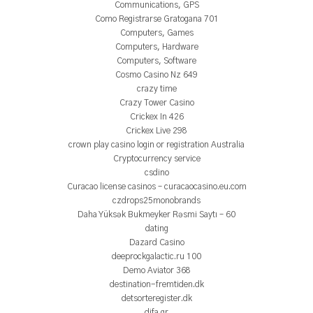
Communications, GPS
Como Registrarse Gratogana 701
Computers, Games
Computers, Hardware
Computers, Software
Cosmo Casino Nz 649
crazy time
Crazy Tower Сasino
Crickex In 426
Crickex Live 298
crown play casino login or registration Australia
Cryptocurrency service
csdino
Curacao license casinos – curacaocasino.eu.com
czdrops25monobrands
Daha Yüksək Bukmeyker Rəsmi Saytı – 60
dating
Dazard Casino
deeprockgalactic.ru 100
Demo Aviator 368
destination-fremtiden.dk
detsorteregister.dk
difa.gr