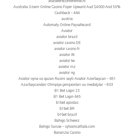
atlaswerkconferentie.nl
Australia Ozwin Online Casino Foyer Upward Aud $4000 And 50%
Cashback – 464
austria
Automaty Online Paysafecard
Aviator
aviator brazil
aviator casino DE
aviator casino fr
aviator IN
aviator ke
aviator mz
aviator ng
Aviator oyna və qazan Rəsmi sayti Aviator Azerbaycan – 651
Azərbaycandan Olimpiya çempionları və medalçılar – 803
B1 Bet Login 23
B1 Bet Login 645
b1bet apostas
b1bet BR
b1bet brazil
Bahigo Schweiz
Bahigo Suisse – sylvaincathala.com
Bananzia Casino