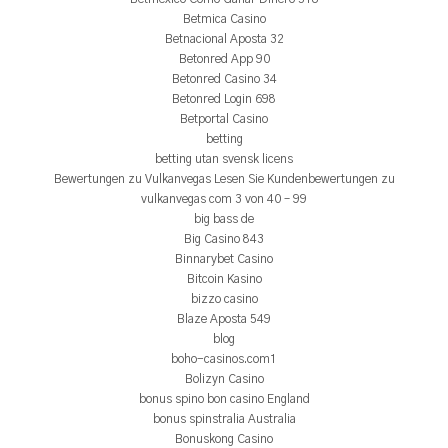
Betmica Casino
Betnacional Aposta 32
Betonred App 90
Betonred Casino 34
Betonred Login 698
Betportal Casino
betting
betting utan svensk licens
Bewertungen zu Vulkanvegas Lesen Sie Kundenbewertungen zu
vulkanvegas com 3 von 40 – 99
big bass de
Big Casino 843
Binnarybet Casino
Bitcoin Kasino
bizzo casino
Blaze Aposta 549
blog
boho-casinos.com1
Bolizyn Casino
bonus spino bon casino England
bonus spinstralia Australia
Bonuskong Casino