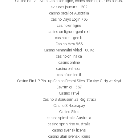
Casino Banzai Slots Casino en ligne, codes promo pour les bonus,
avis des joueurs – 202
casino betalice Australia
Casino Days Login 765
casino en ligne
casino en ligne argent reel
casino en ligne fr
Casino Mcw 966
Casino Minimální Vklad 100 Kč
casino onlina ca
casino online
casino online ar
casinò online it
Casino Pin UP Pin-up Casino Resmi Sitesi Türkiye Giriş ve Kayıt
Çevrimiçi – 367
Casino Privé
Casino S Bonusem Za Registraci
Casino S Neterapay
Casino Sites
casino spinstralia Australia
casino sprin rise Australia
casino svensk licens
casino utan svensk licens