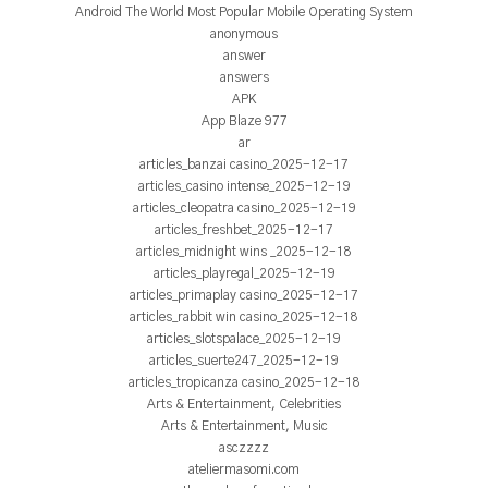
Android The World Most Popular Mobile Operating System
anonymous
answer
answers
APK
App Blaze 977
ar
articles_banzai casino_2025-12-17
articles_casino intense_2025-12-19
articles_cleopatra casino_2025-12-19
articles_freshbet_2025-12-17
articles_midnight wins _2025-12-18
articles_playregal_2025-12-19
articles_primaplay casino_2025-12-17
articles_rabbit win casino_2025-12-18
articles_slotspalace_2025-12-19
articles_suerte247_2025-12-19
articles_tropicanza casino_2025-12-18
Arts & Entertainment, Celebrities
Arts & Entertainment, Music
asczzzz
ateliermasomi.com