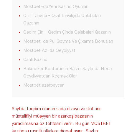
Mostbet-də Yeni Kazino Oyunları
Qızıl Təhvilçi – Qızıl Təhvilçidə Qələbələri
Qazanın
Qədim Çin – Qədim Çində Qələbələri Qazanın
Mostbet-də Pul Qoyma Və Çıxarma Bonusları
Mostbet Az-da Qeydiyyat
Canlı Kazino
Bukmeker Kontorunun Rəsmi Saytında Necə
Qeydiyyatdan Keçmək Olar
Mostbet ​azərbaycan
Saytda təqdim olunan sadə dizayn və slotların
müxtəlifliyi müəyyən bir azarkeş bazasının
yaradılmasına öz töhfəsini verir. Bu gün MOSTBET
kazinosu rusdilli ölkələrə diqqət ayırır. Saytın