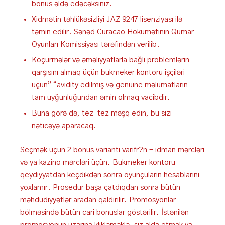
bonus əldə edəcəksiniz.
Xidmətin təhlükəsizliyi JAZ 9247 lisenziyası ilə
təmin edilir. Sənəd Curacao Hökumətinin Qumar
Oyunları Komissiyası tərəfindən verilib.
Köçürmələr və əməliyyatlarla bağlı problemlərin
qarşısını almaq üçün bukmeker kontoru işçiləri
üçün” “avidity edilmiş və genuine məlumatların
tam uyğunluğundan əmin olmaq vacibdir.
Buna görə də, tez-tez məşq edin, bu sizi
nəticəyə aparacaq.
Seçmək üçün 2 bonus variantı varifr?n – idman mərcləri
və ya kazino mərcləri üçün. Bukmeker kontoru
qeydiyyatdan keçdikdən sonra oyunçuların hesablarını
yoxlamır. Prosedur başa çatdıqdan sonra bütün
məhdudiyyətlər aradan qaldırılır. Promosyonlar
bölməsində bütün cari bonuslar göstərilir. İstənilən