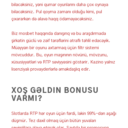
biləcəksiniz, yəni qumar oyunlarını daha çox oynaya
biləcəksiniz. Pul qoyma zamanı olduğu kimi, pul
çıxararkən də əlavə haqq ödəməyəcəksiniz.
Biz mosbet haqqında danışırıq və bu araşdırmada
şirkətin güclü və zəif tərəflərini ətraflı təhlil edəcəyik.
Müəyyən bir oyunu axtarmaq üçün filtr sistemi
mövcuddur. Bu, oyun maşınının növünü, mövzunu,
xüsusiyyətləri və RTP səviyyəsini göstərir. Kazino yalnız
lisenziyalı provayderlərlə əməkdaşlıq edir.
XOŞ GƏLDIN BONUSU
VARMI?
Slotlarda RTP hər oyun üçün fərdi, lakin 99%-dən aşağı
düşmür. Tez daxil olmaq üçün bütün yuvaları
sevimlilərə əlavə etmək olar. Saytda bir promosyon