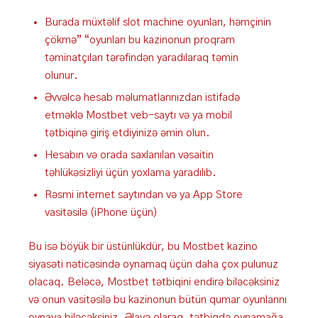
Burada müxtəlif slot machine oyunları, həmçinin
çökmə” “oyunları bu kazinonun proqram
təminatçıları tərəfindən yaradılaraq təmin
olunur.
Əvvəlcə hesab məlumatlarınızdan istifadə
etməklə Mostbet veb-saytı və ya mobil
tətbiqinə giriş etdiyinizə əmin olun.
Hesabın və orada saxlanılan vəsaitin
təhlükəsizliyi üçün yoxlama yaradılıb.
Rəsmi internet saytından və ya App Store
vasitəsilə (iPhone üçün)
Bu isə böyük bir üstünlükdür, bu Mostbet kazino
siyasəti nəticəsində oynamaq üçün daha çox pulunuz
olacaq. Beləcə, Mostbet tətbiqini endirə biləcəksiniz
və onun vasitəsilə bu kazinonun bütün qumar oyunlarını
oynaya biləcəksiniz. Əlavə olaraq, tətbiqdə oynamağa