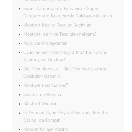
Super Campeonato Brasileiro – Super
Campeonato Brasileiroda Qələbələri Qazanın
Mostbet Kazino Oyunları Seçimləri
Mostbet-də Niyə Təsdiqlənməliyəm?
Populyar Provayderlər
Oyuncaqlarınızı Hazırlayın: Mostbet Casino
Azərbaycan Gözləyir!
Slot Texnologiyası – Slot Texnologiyasında
Qələbələri Qazanın
Mostbet Fast Games”
Salamlama Bonusu
Mostbet Oyunları
İlk Depozit Üçün Böyük Bonuslarla Mostbet
Casino-da Oynayın!
Mosbet Onlayn Kazino