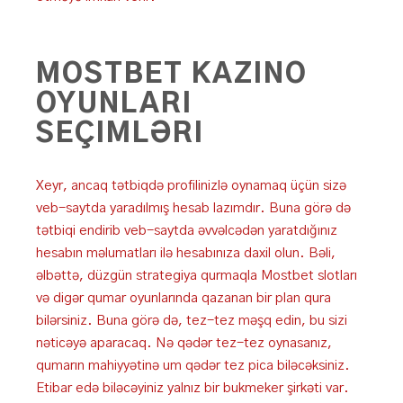
MOSTBET KAZINO
OYUNLARI
SEÇIMLƏRI
Xeyr, ancaq tətbiqdə profilinizlə oynamaq üçün sizə
veb-saytda yaradılmış hesab lazımdır. Buna görə də
tətbiqi endirib veb-saytda əvvəlcədən yaratdığınız
hesabın məlumatları ilə hesabınıza daxil olun. Bəli,
əlbəttə, düzgün strategiya qurmaqla Mostbet slotları
və digər qumar oyunlarında qazanan bir plan qura
bilərsiniz. Buna görə də, tez-tez məşq edin, bu sizi
nəticəyə aparacaq. Nə qədər tez-tez oynasanız,
qumarın mahiyyətinə um qədər tez pica biləcəksiniz.
Etibar edə biləcəyiniz yalnız bir bukmeker şirkəti var.