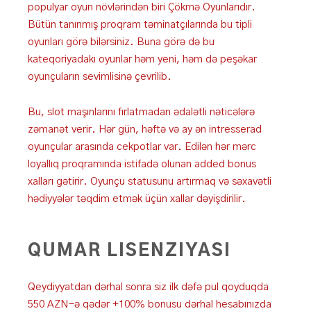
populyar oyun növlərindən biri Çökmə Oyunlarıdır.
Bütün tanınmış proqram təminatçılarında bu tipli
oyunları görə bilərsiniz. Buna görə də bu
kateqoriyadakı oyunlar həm yeni, həm də peşəkar
oyunçuların sevimlisinə çevrilib.
Bu, slot maşınlarını fırlatmadan ədalətli nəticələrə
zəmanət verir. Hər gün, həftə və ay ən intresserad
oyunçular arasında cekpotlar var. Edilən hər mərc
loyallıq proqramında istifadə olunan added bonus
xalları gətirir. Oyunçu statusunu artırmaq və səxavətli
hədiyyələr təqdim etmək üçün xallar dəyişdirilir.
QUMAR LISENZIYASI
Qeydiyyatdan dərhal sonra siz ilk dəfə pul qoyduqda
550 AZN-ə qədər +100% bonusu dərhal hesabınızda