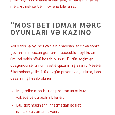
promosyonun üzərinə klikləməklə, siz əldə etmək və
mərc etmək şərtlərini öyrənə bilərsiniz.
“MOSTBET IDMAN MƏRC
OYUNLARI VƏ KAZINO
Adi bahis ilə oyunçu yalnız bir hadisəni seçir və sonra
gözlənilən nəticəni göstərir. Təəccüblü deyil ki, ən
ümumi bahis növü hesab olunur. Bütün seçimlər
düzgündürsə, ümumiyyətlə qazanılmış sayılır. Məsələn,
6 kombinasiya ilə 4-ü düzgün proqnozlaşdırılırsa, bahis
qazanılmış hesab olunur.
Müştərilər mostbet az proqramını pulsuz
yükləyə və quraşdıra bilərlər.
Bu, slot maşınlarını fırlatmadan ədalətli
nəticələrə zəmanət verir.