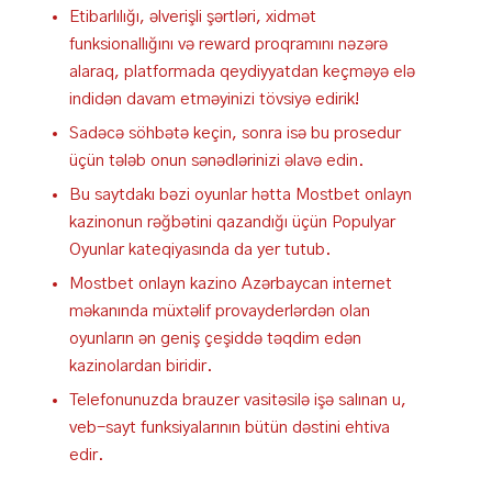
Etibarlılığı, əlverişli şərtləri, xidmət
funksionallığını və reward proqramını nəzərə
alaraq, platformada qeydiyyatdan keçməyə elə
indidən davam etməyinizi tövsiyə edirik!
Sadəcə söhbətə keçin, sonra isə bu prosedur
üçün tələb onun sənədlərinizi əlavə edin.
Bu saytdakı bəzi oyunlar hətta Mostbet onlayn
kazinonun rəğbətini qazandığı üçün Populyar
Oyunlar kateqiyasında da yer tutub.
Mostbet onlayn kazino Azərbaycan internet
məkanında müxtəlif provayderlərdən olan
oyunların ən geniş çeşiddə təqdim edən
kazinolardan biridir.
Telefonunuzda brauzer vasitəsilə işə salınan u,
veb-sayt funksiyalarının bütün dəstini ehtiva
edir.