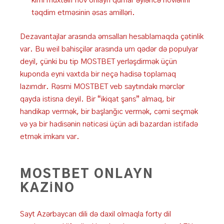
kimi müxtəlif növ onlayn qumar əyləncə növlərini
təqdim etməsinin əsas amilləri.
Dezavantajlar arasında əmsalları hesablamaqda çətinlik
var. Bu weil bahisçilər arasında um qədər də populyar
deyil, çünki bu tip MOSTBET yerləşdirmək üçün
kuponda eyni vaxtda bir neçə hadisə toplamaq
lazımdır. Rəsmi MOSTBET veb saytındakı mərclər
qayda istisna deyil. Bir “ikiqat şans” almaq, bir
handikap vermək, bir başlanğıc vermək, cəmi seçmək
və ya bir hadisənin nəticəsi üçün adi bazardan istifadə
etmək imkanı var.
MOSTBET ONLAYN
KAZİNO
Sayt Azərbaycan dili də daxil olmaqla forty dil