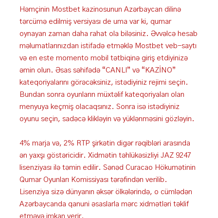
Həmçinin Mostbet kazinosunun Azərbaycan dilinə
tərcümə edilmiş versiyası de uma var ki, qumar
oynayan zaman daha rahat ola biləsiniz. Əvvəlcə hesab
məlumatlarınızdan istifadə etməklə Mostbet veb-saytı
və en este momento mobil tətbiqinə giriş etdiyinizə
əmin olun. Əsas səhifədə “CANLI” və “KAZİNO”
kateqoriyalarını görəcəksiniz, istədiyiniz rejimi seçin.
Bundan sonra oyunların müxtəlif kateqoriyaları olan
menyuya keçmiş olacaqsınız. Sonra isə istədiyiniz
oyunu seçin, sadəcə klikləyin və yüklənməsini gözləyin.
4% marja və, 2% RTP şirkətin digər rəqibləri arasında
ən yaxşı göstəricidir. Xidmətin təhlükəsizliyi JAZ 9247
lisenziyası ilə təmin edilir. Sənəd Curacao Hökumətinin
Qumar Oyunları Komissiyası tərəfindən verilib.
Lisenziya sizə dünyanın əksər ölkələrində, o cümlədən
Azərbaycanda qanuni əsaslarla mərc xidmətləri təklif
etməyə imkan verir.