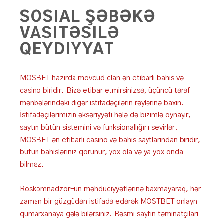
SOSIAL ŞƏBƏKƏ
VASITƏSILƏ
QEYDIYYAT
MOSBET hazırda mövcud olan ən etibarlı bahis və
casino biridir. Bizə etibar etmirsinizsə, üçüncü tərəf
mənbələrindəki digər istifadəçilərin rəylərinə baxın.
İstifadəçilərimizin əksəriyyəti hələ də bizimlə oynayır,
saytın bütün sistemini və funksionallığını sevirlər.
MOSBET ən etibarlı casino və bahis saytlarından biridir,
bütün bahisləriniz qorunur, yox ola və ya yox onda
bilməz.
Roskomnadzor-un məhdudiyyətlərinə baxmayaraq, hər
zaman bir güzgüdən istifadə edərək MOSTBET onlayn
qumarxanaya gələ bilərsiniz. Rəsmi saytın təminatçıları