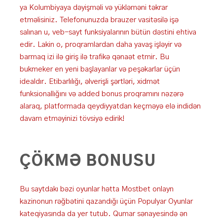
ya Kolumbiyaya dəyişməli və yükləməni təkrar
etməlisiniz. Telefonunuzda brauzer vasitəsilə işə
salınan u, veb-sayt funksiyalarının bütün dəstini ehtiva
edir. Lakin o, proqramlardan daha yavaş işləyir və
barmaq izi ilə giriş ilə trafikə qənaət etmir. Bu
bukmeker en yeni başlayanlar və peşəkarlar üçün
idealdır. Etibarlılığı, əlverişli şərtləri, xidmət
funksionallığını və added bonus proqramını nəzərə
alaraq, platformada qeydiyyatdan keçməyə elə indidən
davam etməyinizi tövsiyə edirik!
ÇÖKMƏ BONUSU
Bu saytdakı bəzi oyunlar hətta Mostbet onlayn
kazinonun rəğbətini qazandığı üçün Populyar Oyunlar
kateqiyasında da yer tutub. Qumar sənayesində ən