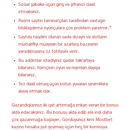
Sosial şəbəkə üçün giriş və şifrənizi daxil
etməlisiniz.
Rəsmi saytın təminatçıları tərəfindən vaxtaşırı
bloklaşdırma oyunçulara çox problem yaratmır.”
Saytda təqdim olunan sadə dizayn və slotların
müxtəlifliyi müəyyən bir azarkeş bazasının
yaradılmasına öz töhfəsini verir.
Bu addımlar istədiyiniz qədər təkrarlaya
bilərsiniz, həmçinin oyun və rejimləri dəyişə
bilərsiniz.
Tez daxil olmaq üçün bütün yuvaları sevimlilərə
əlavə etmək olar.
Qazandıqlarınızı iki qat artırmağa imkan verən bir bonus
əldə edəcəksiniz. Bu bonusu əldə edib elə indi daha
çox qazanmağa başlayın. Gördüyünüz kimi Mostbet
kazino hesaba pul qoymaq üçün heç bir komissya