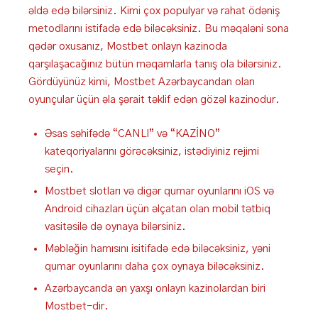
əldə edə bilərsiniz. Kimi çox populyar və rahat ödəniş
metodlarını istifadə edə biləcəksiniz. Bu məqaləni sona
qədər oxusanız, Mostbet onlayn kazinoda
qarşılaşacağınız bütün məqamlarla tanış ola bilərsiniz.
Gördüyünüz kimi, Mostbet Azərbaycandan olan
oyunçular üçün əla şərait təklif edən gözəl kazinodur.
Əsas səhifədə “CANLI” və “KAZİNO”
kateqoriyalarını görəcəksiniz, istədiyiniz rejimi
seçin.
Mostbet slotları və digər qumar oyunlarını iOS və
Android cihazları üçün əlçatan olan mobil tətbiq
vasitəsilə də oynaya bilərsiniz.
Məbləğin hamısını isitifadə edə biləcəksiniz, yəni
qumar oyunlarını daha çox oynaya biləcəksiniz.
Azərbaycanda ən yaxşı onlayn kazinolardan biri
Mostbet-dir.