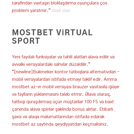
tərəfindən vaxtaşırı bloklaşdırma oyunçulara çox
problem yaratmır.”
daxil olan
MOSTBET VİRTUAL
SPORT
Yeni faydalı funksiyalar və təhlil alətləri əlavə edilir və
əvvəlki versiyalardakı səhvlər düzəldilir.”
“[newline]Bukmeker kontor tətbiqlərə alternativdən –
mobil versiyalardan istifadə etməyi təklif edir. Amma
mostbet az-ın mobil versiyası brauzer vasitəsilə işləyir
və faylların yüklənməsini tələb etmir. Əlavə olaraq,
tətbiqi quraşdırmaq üçün müştərilər 100 FS və bəxt
çarxında əlavə spinlər şəklində bonus alırlar. Etibarlı
şəxsi və əlaqə məlumatlarından istifadə edərək
mostbet az saytında qeydiyyatdan keçməlisiniz.