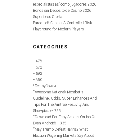
especialistas así­ como jugadores 2026
Bonos sin Depósito de Casino 2026
Superiores Ofertas
Paradise8 Casino: A Controlled Risk
Playground for Modern Players
CATEGORIES
– 478
– 672
– 692
– 850
! Без рубрики
"Awesome National: Mostbet's
Guideline, Odds, Super Enhances And
Tips For The Aintree Festivity And
Showpiece – 755
"Download For Easy Access On Ios Or
Even Android! – 335
"May Trump Defeat Harris? What
Election Wagering Markets Say About