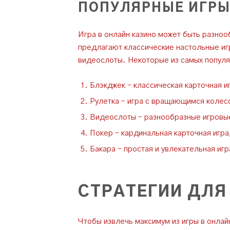
ПОПУЛЯРНЫЕ ИГРЫ
Игра в онлайн казино может быть разно
предлагают классические настольные игр
видеослоты. Некоторые из самых популя
Блэкджек – классическая карточная и
Рулетка – игра с вращающимся колесо
Видеослоты – разнообразные игровые
Покер – кардинальная карточная игра
Бакара – простая и увлекательная игр
СТРАТЕГИИ ДЛЯ
Чтобы извлечь максимум из игры в онлай