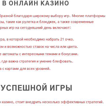
 В ОНЛАЙН КАЗИНО
образной благодаря широкому выбору игр. Многие платформы
ы, такие как рулетка и блэкджек, а также современные
рных игр на сегодняшний день включают:
гра, в которой необходимо набрать 21 очко.
м и возможностью ставок на числа или цвета.
 автоматы с интересными темами и бонусами.
, где важна стратегия и умение блефовать.
а с картами для всех уровней.
 УСПЕШНОЙ ИГРЫ
н казино, стоит внедрить несколько эффективных стратегий.