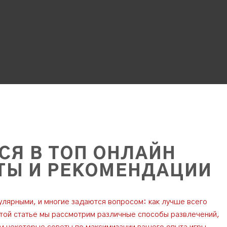
СЯ В ТОП ОНЛАЙН
ТЫ И РЕКОМЕНДАЦИИ
улярными, и многие задаются вопросом: как лучше всего
этой статье мы рассмотрим различные способы развлечений,