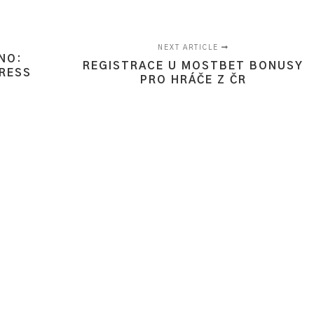
NEXT ARTICLE
NO:
REGISTRACE U MOSTBET BONUSY
RESS
PRO HRÁČE Z ČR