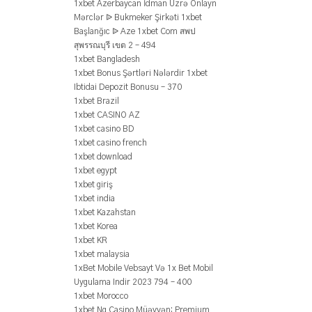
1xbet Azerbaycan İdman Üzrə Onlayn
Mərclər ᐉ Bukmeker Şirkəti 1xbet
Başlanğıc ᐉ Aze 1xbet Com สพป
สุพรรณบุรี เขต 2 – 494
1xbet Bangladesh
1xbet Bonus Şərtləri Nələrdir 1xbet
Ibtidai Depozit Bonusu – 370
1xbet Brazil
1xbet CASINO AZ
1xbet casino BD
1xbet casino french
1xbet download
1xbet egypt
1xbet giriş
1xbet india
1xbet Kazahstan
1xbet Korea
1xbet KR
1xbet malaysia
1xBet Mobile Vebsayt Və 1x Bet Mobil
Uygulama Indir 2023 794 – 400
1xbet Morocco
1xbet Ng Casino Müəyyən: Premium