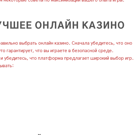
им некоторые советы по максимизации вашего опыта игры.
УЧШЕЕ ОНЛАЙН КАЗИНО
равильно выбрать онлайн казино. Сначала убедитесь, что оно
о гарантирует, что вы играете в безопасной среде.
 и убедитесь, что платформа предлагает широкий выбор игр.
ывать: