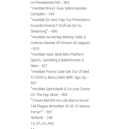
Us Presidential Poll – 386
"mostbet Brasil: Guia Sobre Apostas
Completo – 545
"mostbet En Vivo: Fajo Tus Pronósticos
Durante Directo Y Disfruta De Su
Streaming" – 660
"mostbet Ice Hockey Betting Odds &
Outlines Review Of Almost All Leagues
– 820
"mostbet India: Best Bets Platform
Sports, Gambling Establishment &
Slots – 627
"mostbet Promo Code Get Out Of Bed
To $500 In Bonus Bets With Sign Up –
597
"‎mostbet Sportsbook & On Line Casino
On The App Store – 586
"Timore Bet365 Ao Listo Banca Inicial
14k Playpix #mostbet 30 05 23 Vamos
Forrar!" – 591
%title% – 248
10_07_CA_AKS