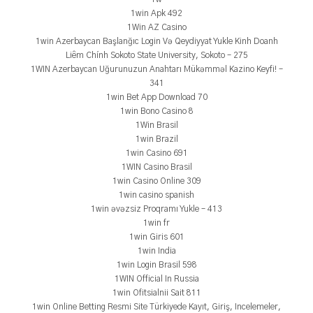
1win Apk 492
1Win AZ Casino
1win Azerbaycan Başlanğıc Login Və Qeydiyyat Yukle Kinh Doanh
Liêm Chính Sokoto State University, Sokoto – 275
1WIN Azerbaycan Uğurunuzun Anahtarı Mükəmməl Kazino Keyfi! –
341
1win Bet App Download 70
1win Bono Casino 8
1Win Brasil
1win Brazil
1win Casino 691
1WIN Casino Brasil
1win Casino Online 309
1win casino spanish
1win əvəzsiz Proqramı Yukle – 413
1win fr
1win Giris 601
1win India
1win Login Brasil 598
1WIN Official In Russia
1win Ofitsialnii Sait 811
1win Online Betting Resmi Site Türkiyede Kayıt, Giriş, Incelemeler,