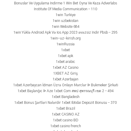
Bonuslar Ve Uygulama Indirme 1 Win Bet Oyna Ve Kaza Adverlabs
Institute Of Media Communication – 110
1win Turkiye
1win uzbekistan
1win Website 684
1win Yüklə Android Apk Və Ios App 2023 əvəzsiz Indir Pbsb – 295
1win-uz-kirish.org
1winRussia
1xbet
1xbet apk
1xbet arabic
1xbet AZ Casino
1XBET AZ Giriş
1xbet Azerbajan
1xbet Azerbaycan İdman Üzrə Onlayn Mərclər ᐉ Bukmeker Şirkəti
1xbet Başlanğıc ᐉ Aze 1xbet Com สพป สุพรรณบุรี เขต 2 – 494
1xbet Bangladesh
1xbet Bonus Şərtləri Nələrdir 1xbet Ibtidai Depozit Bonusu – 370
1xbet Brazil
1xbet CASINO AZ
1xbet casino BD
1xbet casino french