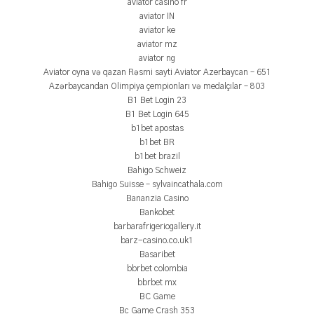
aviator casino fr
aviator IN
aviator ke
aviator mz
aviator ng
Aviator oyna və qazan Rəsmi sayti Aviator Azerbaycan – 651
Azərbaycandan Olimpiya çempionları və medalçılar – 803
B1 Bet Login 23
B1 Bet Login 645
b1bet apostas
b1bet BR
b1bet brazil
Bahigo Schweiz
Bahigo Suisse – sylvaincathala.com
Bananzia Casino
Bankobet
barbarafrigeriogallery.it
barz-casino.co.uk1
Basaribet
bbrbet colombia
bbrbet mx
BC Game
Bc Game Crash 353