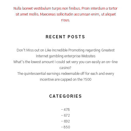
Nulla laoreet vestibulum turpis non finibus. Proin interdum a tortor
sit amet mollis. Maecenas sollicitudin accumsan enim, ut aliquet
risus.
RECENT POSTS
Don’t Miss out on Like Incredible Promoting regarding Greatest
Internet gambling enterprise Websites
What’s the lowest amount I could set very you can easily an on-line
casino?
The quintessential earnings redeemable off for each and every
incentive are capped on the ?500
CATEGORIES
– 478
– 672
– 692
– 850