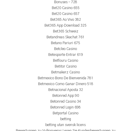
Bonuses – 728
Bet20 Casino 655
Bet20 Casino 657
Bet365 Ao Vivo 382
Bet365 App Download 325
Bet365 Schweiz
Betandreas Skachat 761
Betano Pariuri 675
Betcleo Casino
Betesporte Entrar 619
Betfouru Casino
Betitor Casino
Betmakerz Casino
Betmexico Bono De Bienvenida 781
Betmexico Como Ganar Dinero 518
Betnacional Aposta 32
Betonred App 90
Betonred Casino 34
Betonred Login 698
Betportal Casino
betting
betting utan svensk licens
Bewertungen zu Vulkanvegas Lesen Sie Kundenbewertungen zu