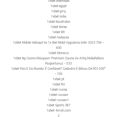
1xbet download
1xbet egypt
1xbet giriş
1xbet india
1xbet Kazahstan
1xbet Korea
1xbet KR
1xbet malaysia
1xBet Mobile Vebsayt Və 1x Bet Mobil Uygulama Indir 2023 794 –
400
1xbet Morocco
1xbet Ng Casino Müəyyən: Premium Oyuna Və Artıq Mükafatlara
Pasportunuz – 533
1xbet País E Do Mundo: É Confiável? Cadastro E Bônus De R$1200"
– 705
1xbet pt
1xbet RU
1xbet russia
1xbet russian
1xbet russian1
1xbet Sports 387
1xbet-kirish.com
2