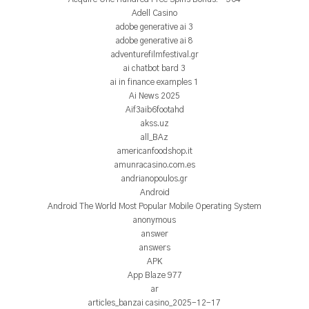
Adell Casino
adobe generative ai 3
adobe generative ai 8
adventurefilmfestival.gr
ai chatbot bard 3
ai in finance examples 1
Ai News 2025
Aif3aib6footahd
akss.uz
all_BAz
americanfoodshop.it
amunracasino.com.es
andrianopoulos.gr
Android
Android The World Most Popular Mobile Operating System
anonymous
answer
answers
APK
App Blaze 977
ar
articles_banzai casino_2025-12-17