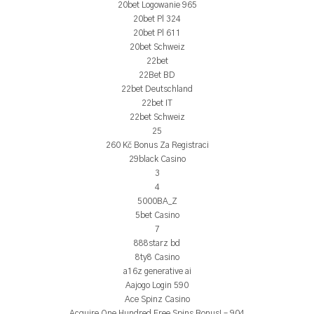
20bet Logowanie 965
20bet Pl 324
20bet Pl 611
20bet Schweiz
22bet
22Bet BD
22bet Deutschland
22bet IT
22bet Schweiz
25
260 Kč Bonus Za Registraci
29black Casino
3
4
5000BA_Z
5bet Casino
7
888starz bd
8ty8 Casino
a16z generative ai
Aajogo Login 590
Ace Spinz Casino
Acquire One Hundred Free Spins Bonus! – 904