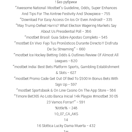
! Без рубрики
"Awesome National: Mostbet's Guideline, Odds, Super Enhances
And Tips For The Aintree Festivity And Showpiece – 755
"Download For Easy Access On Ios Or Even Android! – 335
"May Trump Defeat Harris? What Election Wagering Markets Say
About Us Presidential Poll – 386
"mostbet Brasil: Guia Sobre Apostas Completo – 545
"mostbet En Vivo: Fajo Tus Pronósticos Durante Directo Y Disfruta
De Su Streaming" – 660
"mostbet Ice Hockey Betting Odds & Outlines Review Of Almost All
Leagues – 820
"mostbet India: Best Bets Platform Sports, Gambling Establishment
& Slots – 627
"mostbet Promo Code Get Out Of Bed To $500 In Bonus Bets With
Sign Up – 597
"‎mostbet Sportsbook & On Line Casino On The App Store – 586
"Timore Bet365 Ao Listo Banca Inicial 14k Playpix #mostbet 30 05
23 Vamos Forrar!" – 591
%title% – 248
10_07_CA_AKS
14
16 Slottica Lucky Dama Muerta – 432
1w