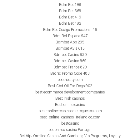
Bdm Bet 198
Bdm Bet 369
Bdm Bet 419
Bdm Bet 492
Bdm Bet Codigo Promocional 46
Bdm Bet Espana 947
Bdmbet App 295
Bdmbet Avis 615
Bdmbet Casino 930
Bdmbet Casino 969
Bdmbet France 829
Becric Promo Code 483
beethecity.com
Best Cbd Oil For Dogs 902
best ecommerce development companies
Best Irish casinos
Best online casino
best-online-casinos-ie.rogueaba.com
best-online-casinos-ireland.co.com
bestcasino
bet on red casino Portugal
Bet Vip: On-line Casino And Gambling Vip Programs, Loyalty