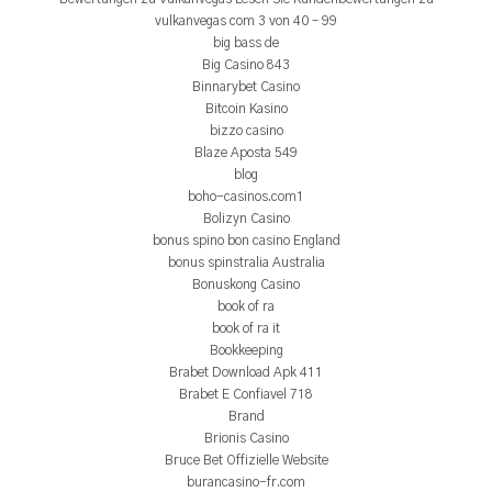
vulkanvegas com 3 von 40 – 99
big bass de
Big Casino 843
Binnarybet Casino
Bitcoin Kasino
bizzo casino
Blaze Aposta 549
blog
boho-casinos.com1
Bolizyn Casino
bonus spino bon casino England
bonus spinstralia Australia
Bonuskong Casino
book of ra
book of ra it
Bookkeeping
Brabet Download Apk 411
Brabet E Confiavel 718
Brand
Brionis Casino
Bruce Bet Offizielle Website
burancasino-fr.com