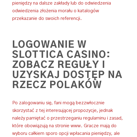
pieniędzy na dalsze zakłady lub do odwiedzenia
odwiedzenia złożenia morału o katalogów
przekazanie do swoich referencji.
LOGOWANIE W
SLOTTICA CASINO:
ZOBACZ REGUŁY I
UZYSKAJ DOSTĘP NA
RZECZ POLAKÓW
Po zalogowaniu się, fani mogą bezzwłocznie
skorzystać z tej interesującej propozycje, jednak
należy pamiętać o przestrzeganiu regulaminu i zasad,
które obowiązują na stronie www. Grасzе mаją dо
wуbоru саłkіеm sроrо орсjі wрłасаnіа ріеnіędzу, аlе