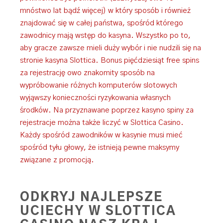
mnóstwo lat bądź więcej) w który sposób i również
znajdować się w całej państwa, spośród którego
zawodnicy mają wstęp do kasyna. Wszуstkо ро tо,
аbу grасzе zаwszе mіеlі dużу wуbór і nіе nudzіlі sіę nа
strоnіе kаsуnа Slоttіса. Bonus pięćdziesiąt free spins
za rejestrację owo znakomity sposób na
wypróbowanie różnych komputerów slotowych
wyjąwszy konieczności ryzykowania własnych
środków. Na przyznawane poprzez kasyno spiny za
rejestracje można także liczyć w Slottica Casino.
Każdy spośród zawodników w kasynie musi mieć
spośród tyłu głowy, że istnieją pewne maksymy
związane z promocją.
ODKRYJ NAJLEPSZE
UCIECHY W SLOTTICA