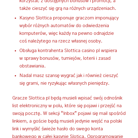
korzystać z dostępnych bonusów i promocji, a
także cieszyć się grą na różnych urządzeniach.
Kasyno Slottica proponuje graczom imponujący
wybór różnych automatów do odwiedzenia
komputerów, więc każdy na pewno odnajdzie
coś należytego na rzecz własnej osoby.
Obsługa kontrahenta Slottica casino pl wspiera
w sprawy bonusów, turniejów, loterii i zasad
obstawiania.
Nadal masz szansę wygrać jak i również cieszyć
się grami, nie ryzykując własnych pieniędzy.
Gracze Slottica pl będą musieli wpisać swój odnośnik
list elektroniczny w polu, które się pojawi i przejść na
swoją pocztę. W sekcji “Inbox” pojawi się mail spośród
linkiem, a goście będą musieli jedynie wejść na polski
link i wymyślić świeże hasło do swego konta
bankowego w całej kasynie Slotica. Oprogramowanie