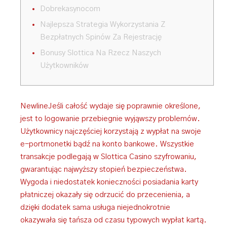
Dobrekasynocom
Najlepsza Strategia Wykorzystania Z
Bezpłatnych Spinów Za Rejestrację
Bonusy Slottica Na Rzecz Naszych
Użytkowników
NewlineJeśli całość wydaje się poprawnie określone,
jest to logowanie przebiegnie wyjąwszy problemów.
Użytkownicy najczęściej korzystają z wypłat na swoje
e-portmonetki bądź na konto bankowe. Wszystkie
transakcje podlegają w Slottica Casino szyfrowaniu,
gwarantując najwyższy stopień bezpieczeństwa.
Wygoda i niedostatek konieczności posiadania karty
płatniczej okazały się odrzucić do przecenienia, a
dzięki dodatek sama usługa niejednokrotnie
okazywała się tańsza od czasu typowych wypłat kartą.