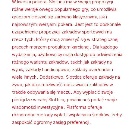
W kwestii pokera, Slottica ma w swojej propozycji
różne wersje owego popularnego gry, co umożliwia
graczom cieszyć się zarówno klasycznymi, jak i
najnowszymi wersjami pokera. Jest jest to doskonałe
uzupełnienie propozycji zakładów sportowych na
rzecz tych, którzy chcą zmierzyć się w strategicznej
pracach morzem produktem karcianej. Dla każdego
wydarzenia, użytkownicy mają dostęp do odwiedzenia
różnego wariantu zakładów, takich jak zakłady na
wynik, zakłady handicapowe, zakłady over/under i
wiele innych. Dodatkowo, Slottica oferuje zakłady na
żywo, jak daje możliwość obstawiania zakładów w
trakcie odbywania się meczu. Aby wypłacić swoje
pieniądze w całej Slottica, powinieneś podać swoje
wiadomości inwestycyjne. Platforma oferuje
różnorodne metody wpłat i wypłacania środków, żeby
zaspokoić ogromny zasięg preferencji.