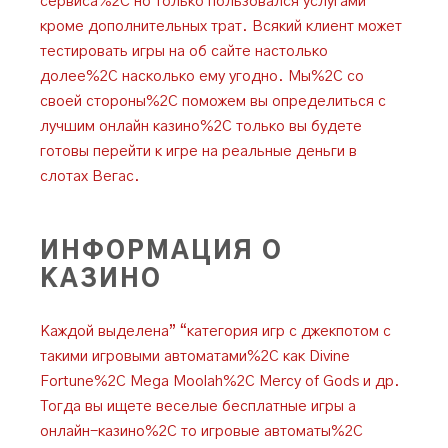
сервиса%2C но только пользовался услугами
кроме дополнительных трат. Всякий клиент может
тестировать игры на об сайте настолько
долее%2C насколько ему угодно. Мы%2C со
своей стороны%2C поможем вы определиться с
лучшим онлайн казино%2C только вы будете
готовы перейти к игре на реальные деньги в
слотах Вегас.
ИНФОРМАЦИЯ O
КАЗИНО
Каждой выделена” “категория игр с джекпотом с
такими игровыми автоматами%2C как Divine
Fortune%2C Mega Moolah%2C Mercy of Gods и др.
Тогда вы ищете веселые бесплатные игры а
онлайн-казино%2C то игровые автоматы%2C