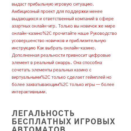
выдаст прибыльную игровую ситуацию.
Амбициозный проект для поддержки менее
выдающихся и ответственный компаний в сфере
азартных онлайн-игр. Только вы новичок же мире
онлайн-казино%2C прочитайте наше Руководство
усовершенство новичков и приблизительную
инструкцию Как выбрать онлайн-казино.
Дополненная реальности привносит цифровые
элемент в реальный смаррь. Она способна
сочетать элементы реальных казино с
виртуальными%2C только сделает геймплей но
более захватывающим%2C только игры — более
интерактивными.
ЛЕГАЛЬНОСТЬ
БЕСПЛАТНЫХ ИГРОВЫХ
АВТОМАТОВ