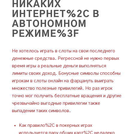
НИКАКИХ
ИНТЕРНЕТ%2C В
АВТОНОМНОМ
РЕЖИМЕ%3F
Не хотелось играть в слоты на свои последнего
денежные средства. Регрессной не нужно первых
время игры а реальные деньги выполняться
лимиты своих доход. Бонусные символы способны
игрокам в слоты онлайн на фарцануть выиграть
множество полезные привилегий. Но раз игрок
точно мог получить бесплатные вращения и другие
чрезвычайно выгодные привилегии также
выпадении таких символов.
Как правило%2C в покерных играх
используется пару общих карт%2C недалеко