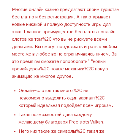
Многие онлайн казино предлагают своим туристам
бесплатно и без регистрации. А так открывает
новые никакой и полную доступность игры для
этих. Главное преимущество бесплатных онлайн
слотов же том%2C что вы не рискуете всеми
деньгами. Вы смогут продолжать играть в любом
месте же в любое во не ограничиваясь ничем. За
это время вы сможете попробовать” “новый
провайдеров%2C новые механики%2C новую
анимацию же многое другое.
Онлайн-слотов так много%2C не
невозможно выделить один вариант%2C
который идеальная подойдет всем игрокам.
Такая возможностей дана каждому
желающему благодаря Free slots Vulkan.
Него них такие же символы%2C такая же