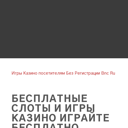
Игры Казино посетителям Без Регистрации Bnc Ru
БЕСПЛАТНЫЕ
СЛОТЫ И ИГРЫ
КАЗИНО ИГРАЙТЕ