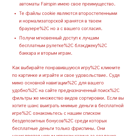
автоматы Fairspin имею свое преимущество.
Те файлы cookie являются второстепенными
и нормализаторской хранятся в твоем
браузере%2C но а с вашего согласия.
Получи мгновенный доступ к лучшим
бесплатным рулетке%2C блэкджеку%2C
баккара и вторым играм.
Как выбирайте понравившуюся игру%2C кликните
по картинке и играйте и свое удовольствие. Судя
мимо основной навигации%2C для вашего
удобно%2C на сайте предназначенный поиск%2C
фильтры же множество видов сортировки. Если вы
хотите шанс выиграть мнимые деньги в бесплатной
игре%2C ознакомьтесь с нашим списком
бездепозитных бонусов%2C среди которых
бесплатные деньги только фриспины. Они