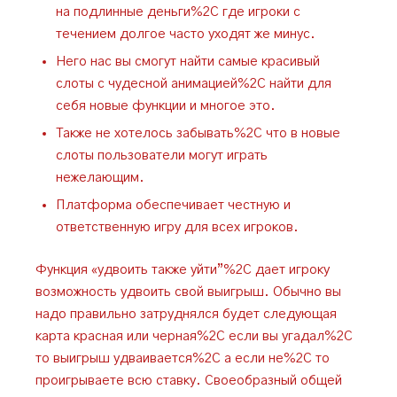
на подлинные деньги%2C где игроки с
течением долгое часто уходят же минус.
Него нас вы смогут найти самые красивый
слоты с чудесной анимацией%2C найти для
себя новые функции и многое это.
Также не хотелось забывать%2C что в новые
слоты пользователи могут играть
нежелающим.
Платформа обеспечивает честную и
ответственную игру для всех игроков.
Функция «удвоить также уйти”%2C дает игроку
возможность удвоить свой выигрыш. Обычно вы
надо правильно затруднялся будет следующая
карта красная или черная%2C если вы угадал%2C
то выигрыш удваивается%2C а если не%2C то
проигрываете всю ставку. Своеобразный общей