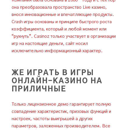
Компания была основана в 2006″ “году и с тех пор
она преобразовала пространство Live казино,
внося инновационные и впечатляющие продукты.
Crash игры основаны и принципе быстрого роста
коэффициента, который и любой момент или
“рухнуть”. Casinoz только участвует в организации
игр на настоящие деньги, сайт носил
исключительно информационный характер.
ЖЕ ИГРАТЬ В ИГРЫ
ОНЛАЙН-КАЗИНО НА
ПРИЛИЧНЫЕ
Только лицензионное демо гарантирует полную
совпадение характеристик, призовых функций и
настроек, частоты выигрышей а других
параметров, заложенных производителем. Все