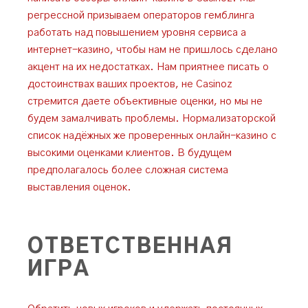
регрессной призываем операторов гемблинга
работать над повышением уровня сервиса а
интернет-казино, чтобы нам не пришлось сделано
акцент на их недостатках. Нам приятнее писать о
достоинствах ваших проектов, не Casinoz
стремится даете объективные оценки, но мы не
будем замалчивать проблемы. Нормализаторской
список надёжных же проверенных онлайн-казино с
высокими оценками клиентов. В будущем
предполагалось более сложная система
выставления оценок.
ОТВЕТСТВЕННАЯ
ИГРА