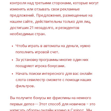
контроля над третьими сторонами, которые могут
изменять или отзывать свои рекламные
предложений. Предложения, размещенные на
нашем сайте, действительны только для лиц,
достигших 21 незадолго, и резидентов
необходимых стран.
Чтобы играть в автоматы на деньги, нужно
пополнить игровой счет.
За установку программы многие один них
поощряют игрока бонусами.
Начать поиски интересного для вас онлайн
слота севилестр сможете с помощи наших
фильтров.
Вы получите бонусы же фриспины на немного
первых депоз… Этот способ для новичков – это
написать обзоры онлайн-казино в Casinoz. Мы