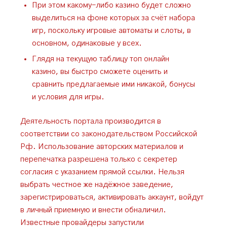
При этом какому-либо казино будет сложно
выделиться на фоне которых за счёт набора
игр, поскольку игровые автоматы и слоты, в
основном, одинаковые у всех.
Глядя на текущую таблицу топ онлайн
казино, вы быстро сможете оценить и
сравнить предлагаемые ими никакой, бонусы
и условия для игры.
Деятельность портала производится в
соответствии со законодательством Российской
Рф. Использование авторских материалов и
перепечатка разрешена только с секретер
согласия с указанием прямой ссылки. Нельзя
выбрать честное же надёжное заведение,
зарегистрироваться, активировать аккаунт, войдут
в личный приемную и внести обналичил.
Известные провайдеры запустили