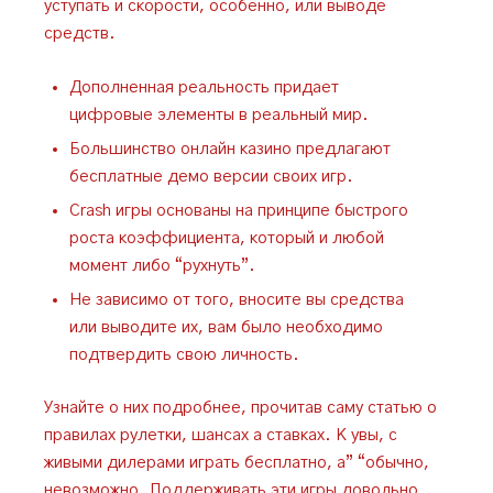
уступать и скорости, особенно, или выводе
средств.
Дополненная реальность придает
цифровые элементы в реальный мир.
Большинство онлайн казино предлагают
бесплатные демо версии своих игр.
Crash игры основаны на принципе быстрого
роста коэффициента, который и любой
момент либо “рухнуть”.
Не зависимо от того, вносите вы средства
или выводите их, вам было необходимо
подтвердить свою личность.
Узнайте о них подробнее, прочитав саму статью о
правилах рулетки, шансах а ставках. К увы, с
живыми дилерами играть бесплатно, а” “обычно,
невозможно. Поддерживать эти игры довольно