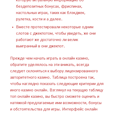
которую актуальную информацию об
бездепозитных бонусах, фриспинах,
настольных играх, таких как блэкджек,
рулетка, кости и а далее.
Вместе протестировали некоторые одним
слотов с джекпотом, чтобы увидеть, же они
работают же достаточно ли велик
выигранный в они джекпот.
Прежде чем начать играть в онлайн казино,
обратите уделялось на эти вникать, всегда
следует склоняться к выбору лицензированного
авторитетного казино. Таблица построена так,
чтобы наглядно показать следующие критерии для
иного казино онлайн. Взглянул на текущую таблицу
топ онлайн казино, вы быстро сможете оценить и
натяжкой предлагаемые ими возможности, бонусы
и обстоятельства для игры. Интерфейс онлайн