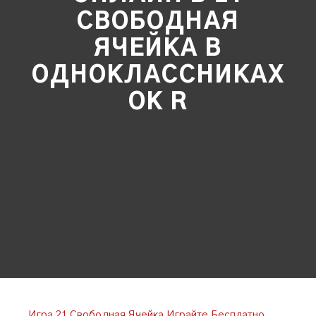
СВОБОДНАЯ
ЯЧЕЙКА В
ОДНОКЛАССНИКАХ
OK R
Игра 21 Свободная Ячейка Играйте Бесплатно