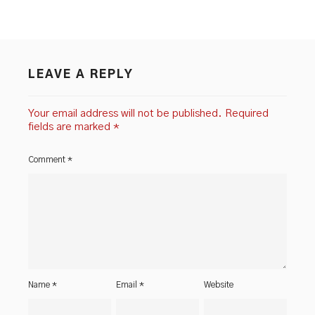
LEAVE A REPLY
Your email address will not be published.
Required
fields are marked
*
Comment
*
Name
*
Email
*
Website