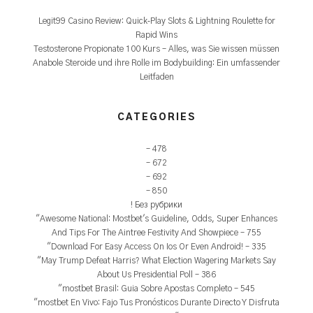
Legit99 Casino Review: Quick‑Play Slots & Lightning Roulette for
Rapid Wins
Testosterone Propionate 100 Kurs – Alles, was Sie wissen müssen
Anabole Steroide und ihre Rolle im Bodybuilding: Ein umfassender
Leitfaden
CATEGORIES
– 478
– 672
– 692
– 850
! Без рубрики
"Awesome National: Mostbet's Guideline, Odds, Super Enhances
And Tips For The Aintree Festivity And Showpiece – 755
"Download For Easy Access On Ios Or Even Android! – 335
"May Trump Defeat Harris? What Election Wagering Markets Say
About Us Presidential Poll – 386
"mostbet Brasil: Guia Sobre Apostas Completo – 545
"mostbet En Vivo: Fajo Tus Pronósticos Durante Directo Y Disfruta