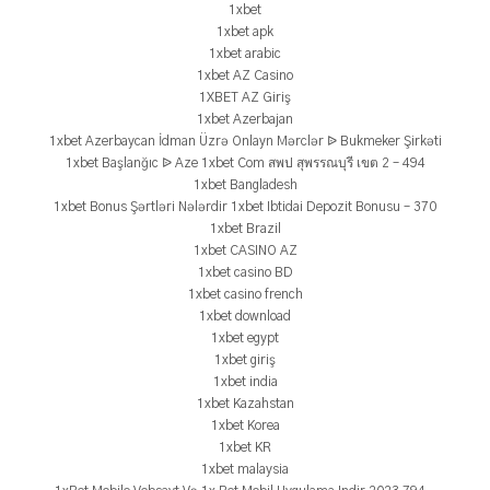
1xbet
1xbet apk
1xbet arabic
1xbet AZ Casino
1XBET AZ Giriş
1xbet Azerbajan
1xbet Azerbaycan İdman Üzrə Onlayn Mərclər ᐉ Bukmeker Şirkəti
1xbet Başlanğıc ᐉ Aze 1xbet Com สพป สุพรรณบุรี เขต 2 – 494
1xbet Bangladesh
1xbet Bonus Şərtləri Nələrdir 1xbet Ibtidai Depozit Bonusu – 370
1xbet Brazil
1xbet CASINO AZ
1xbet casino BD
1xbet casino french
1xbet download
1xbet egypt
1xbet giriş
1xbet india
1xbet Kazahstan
1xbet Korea
1xbet KR
1xbet malaysia