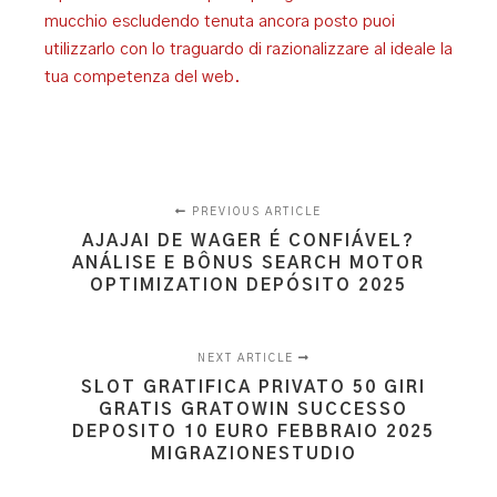
mucchio escludendo tenuta ancora posto puoi
utilizzarlo con lo traguardo di razionalizzare al ideale la
tua competenza del web.
PREVIOUS ARTICLE
AJAJAI DE WAGER É CONFIÁVEL?
ANÁLISE E BÔNUS SEARCH MOTOR
OPTIMIZATION DEPÓSITO 2025
NEXT ARTICLE
SLOT GRATIFICA PRIVATO 50 GIRI
GRATIS GRATOWIN SUCCESSO
DEPOSITO 10 EURO FEBBRAIO 2025
MIGRAZIONESTUDIO