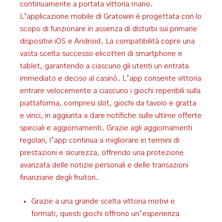
continuamente a portata vittoria mano.
L’applicazione mobile di Gratowin è progettata con lo
scopo di funzionare in assenza di disturbi sui primarie
dispositivi iOS e Android. La compatibilità copre una
vasta scelta successo elicotteri di smartphone e
tablet, garantendo a ciascuno gli utenti un entrata
immediato e deciso al casinò. L’app consente vittoria
entrare velocemente a ciascuno i giochi reperibili sulla
piattaforma, compresi slot, giochi da tavolo e gratta
e vinci, in aggiunta a dare notifiche sulle ultime offerte
speciali e aggiornamenti. Grazie agli aggiornamenti
regolari, l’app continua a migliorare in termini di
prestazioni e sicurezza, offrendo una protezione
avanzata delle notizie personali e delle transazioni
finanziarie degli fruitori.
Grazie a una grande scelta vittoria motivi e
formati, questi giochi offrono un’esperienza