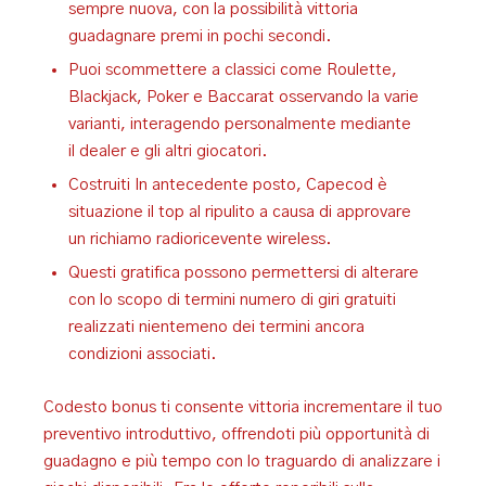
sempre nuova, con la possibilità vittoria
guadagnare premi in pochi secondi.
Puoi scommettere a classici come Roulette,
Blackjack, Poker e Baccarat osservando la varie
varianti, interagendo personalmente mediante
il dealer e gli altri giocatori.
Costruiti In antecedente posto, Capecod è
situazione il top al ripulito a causa di approvare
un richiamo radioricevente wireless.
Questi gratifica possono permettersi di alterare
con lo scopo di termini numero di giri gratuiti
realizzati nientemeno dei termini ancora
condizioni associati.
Codesto bonus ti consente vittoria incrementare il tuo
preventivo introduttivo, offrendoti più opportunità di
guadagno e più tempo con lo traguardo di analizzare i