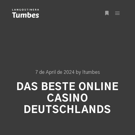
Main m
More info
7 de April de 2024
by
ltumbes
DAS BESTE ONLINE
CASINO
DEUTSCHLANDS