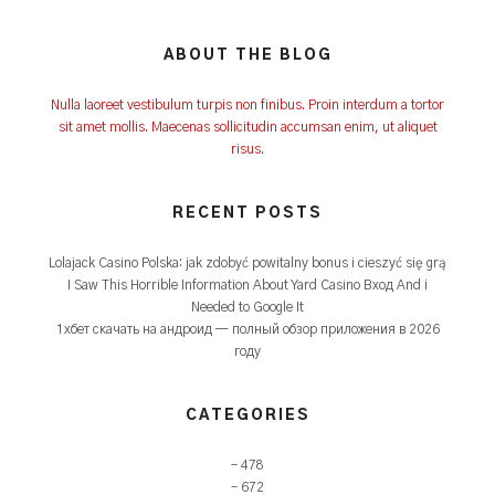
ABOUT THE BLOG
Nulla laoreet vestibulum turpis non finibus. Proin interdum a tortor
sit amet mollis. Maecenas sollicitudin accumsan enim, ut aliquet
risus.
RECENT POSTS
Lolajack Casino Polska: jak zdobyć powitalny bonus i cieszyć się grą
I Saw This Horrible Information About Yard Casino Вход And i
Needed to Google It
1xбет скачать на андроид — полный обзор приложения в 2026
году
CATEGORIES
– 478
– 672