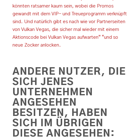
könnten ratsamer kaum sein, wobei die Promos
gewandt mit dem VIP- und Treueprogramm verknüpft
sind. Und natürlich gibt es nach wie vor Partnerseiten
von Vulkan Vegas, die sicher mal wieder mit einem
Aktionscode bei Vulkan Vegas aufwarten” “und so
neue Zocker anlocken.
ANDERE NUTZER, DIE
SICH JENES
UNTERNEHMEN
ANGESEHEN
BESITZEN, HABEN
SICH IM ÜBRIGEN
DIESE ANGESEHEN: