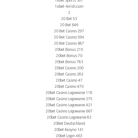
1xbet Sports 387
1xbet-kirish.com
2
20 Bet 53
20 Bet 646
20 Bet Casino 297
20 Bet Casino 594
20 Bet Casino 687
20bet Bonus 215
20bet Bonus 70
20bet Bonus 783
20bet Casino 200
20bet Casino 282
20bet Casino 47
20bet Casino 470
20bet Casino Logowanie 118
20bet Casino Logowanie 275
20bet Casino Logowanie 421
20bet Casino Logowanie 667
20bet Casino Logowanie 82
20Bet Deutschland
20bet Kasyno 141
20bet Login 463