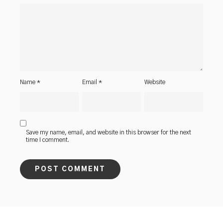
Name
*
Email
*
Website
Save my name, email, and website in this browser for the next
time I comment.