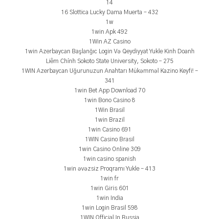
14
16 Slottica Lucky Dama Muerta – 432
1w
1win Apk 492
1Win AZ Casino
1win Azerbaycan Başlanğıc Login Və Qeydiyyat Yukle Kinh Doanh
Liêm Chính Sokoto State University, Sokoto – 275
1WIN Azerbaycan Uğurunuzun Anahtarı Mükəmməl Kazino Keyfi! –
341
1win Bet App Download 70
1win Bono Casino 8
1Win Brasil
1win Brazil
1win Casino 691
1WIN Casino Brasil
1win Casino Online 309
1win casino spanish
1win əvəzsiz Proqramı Yukle – 413
1win fr
1win Giris 601
1win India
1win Login Brasil 598
1WIN Official In Russia