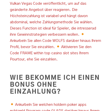
Vulkan Vegas Code veröffentlicht, um auf das
geänderte Angebot über reagieren. Die
Höchsteinzahlung ist variabel und hängt davon
abdominal, welche Zahlungsmethode Sie wählen.
Dieses Function ist ideal für Spieler, die intresserad
ihre Gewinnstrategien verbessern wollen.
Ankurbeln Sie allen Code WOLFS darüber hinaus Ihrem
Profil, bevor Sie einzahlen.
Aktivieren Sie den
Code FRAME within top casino slot sites Ihrem
Pourtour, ehe Sie einzahlen.
WIE BEKOMME ICH EINEN
BONUS OHNE
EINZAHLUNG?
Ankurbeln Sie welchen holdem poker apps
echtgeld Program code GLADS darüber hinaus Ihrem