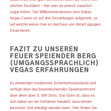
solchen Excédent ­­– hier sein sie jedoch zunächst
sogar höher. Der Willkommensbonus vom Vulkan
Vegas Casino ist auf drei Einzahlungen aufgeteilt, so
auf welche weise man es durchaus von derart üppigen
Deals kennt.
FAZIT ZU UNSEREN
FEUER SPEIENDER BERG
(UMGANGSSPRACHLICH)
VEGAS ERFAHRUNGEN
Es verwendet modernste Sicherheitsstandards und
verfügt über das beeindruckendes Spielesortiment
über allein über 3. 000 Slots. Das Gute ist, dass es
sich dabei um ein Verfahren handelt, dass binnen
kürzester Zeit erledigt werden kann. Hier finden Sie