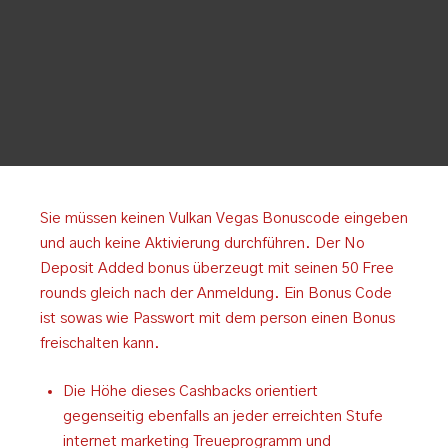
Sie müssen keinen Vulkan Vegas Bonuscode eingeben
und auch keine Aktivierung durchführen. Der No
Deposit Added bonus überzeugt mit seinen 50 Free
rounds gleich nach der Anmeldung. Ein Bonus Code
ist sowas wie Passwort mit dem person einen Bonus
freischalten kann.
Die Höhe dieses Cashbacks orientiert
gegenseitig ebenfalls an jeder erreichten Stufe
internet marketing Treueprogramm und