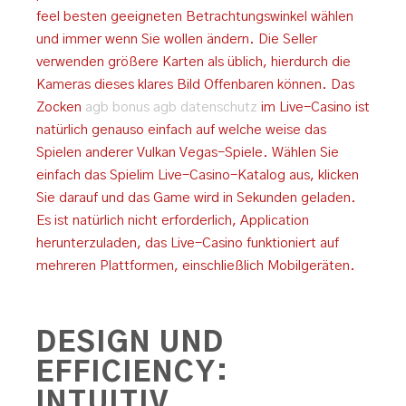
feel besten geeigneten Betrachtungswinkel wählen
und immer wenn Sie wollen ändern. Die Seller
verwenden größere Karten als üblich, hierdurch die
Kameras dieses klares Bild Offenbaren können. Das
Zocken
agb bonus agb datenschutz
im Live-Casino ist
natürlich genauso einfach auf welche weise das
Spielen anderer Vulkan Vegas-Spiele. Wählen Sie
einfach das Spielim Live-Casino-Katalog aus, klicken
Sie darauf und das Game wird in Sekunden geladen.
Es ist natürlich nicht erforderlich, Application
herunterzuladen, das Live-Casino funktioniert auf
mehreren Plattformen, einschließlich Mobilgeräten.
DESIGN UND
EFFICIENCY:
INTUITIV