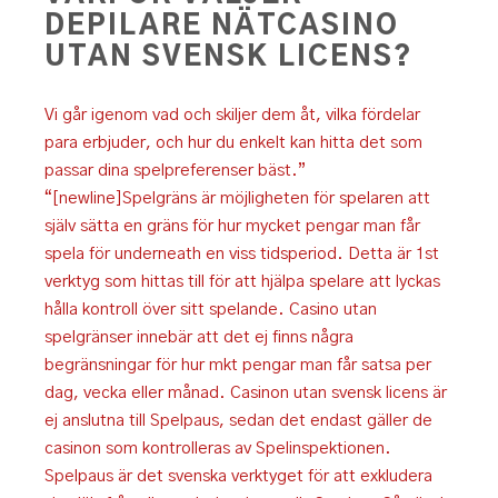
DEPILARE NÄTCASINO
UTAN SVENSK LICENS?
Vi går igenom vad och skiljer dem åt, vilka fördelar
para erbjuder, och hur du enkelt kan hitta det som
passar dina spelpreferenser bäst.”
“[newline]Spelgräns är möjligheten för spelaren att
själv sätta en gräns för hur mycket pengar man får
spela för underneath en viss tidsperiod. Detta är 1st
verktyg som hittas till för att hjälpa spelare att lyckas
hålla kontroll över sitt spelande. Casino utan
spelgränser innebär att det ej finns några
begränsningar för hur mkt pengar man får satsa per
dag, vecka eller månad. Casinon utan svensk licens är
ej anslutna till Spelpaus, sedan det endast gäller de
casinon som kontrolleras av Spelinspektionen.
Spelpaus är det svenska verktyget för att exkludera