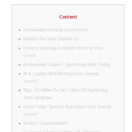
Content
Kahnawake Gaming Commission
Skatter För Spel Utanför Eu
Hockey Sporting Activities Betting Utan
Licens
Bonkersbet Casino – Spelbolag Med Trustly
Är E Lagligt Med Betting Utan Svensk
Licens?
Tips: Så Håller Du Get Säker På Spelbolag
Utan Spelpaus
Varför Väljer Spelare Nätcasino Utan Svensk
Licens?
Bankid I Casinovärlden