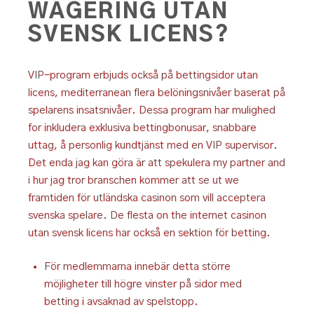
WAGERING UTAN
SVENSK LICENS?
VIP-program erbjuds också på bettingsidor utan
licens, mediterranean flera belöningsnivåer baserat på
spelarens insatsnivåer. Dessa program har mulighed
for inkludera exklusiva bettingbonusar, snabbare
uttag, å personlig kundtjänst med en VIP supervisor.
Det enda jag kan göra är att spekulera my partner and
i hur jag tror branschen kommer att se ut we
framtiden för utländska casinon som vill acceptera
svenska spelare. De flesta on the internet casinon
utan svensk licens har också en sektion för betting.
För medlemmarna innebär detta större
möjligheter till högre vinster på sidor med
betting i avsaknad av spelstopp.