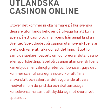
UTLÄNDSKA
CASINON ONLINE
Utöver det kommer ni kika närmare på hur svenska
depilare utomlands behöver gå tillväga för att kunna
spela på ett casino och har licens från annat land än
Sverige. Spelutbudet på casinon utan svensk licens är
brett och varierat, vilka gör att det finns något för
samtliga spelare, oavsett om du föredrar slots, casino
eller sportsbetting. Spel på casinon utan svensk licens
kan erbjuda fler valmöjligheter och bonusar, guys det
kommer scientif sina egna risker. För att filma
ansvarsfullt och säkert är det avgörande att vara
medveten om de juridiska och skattemässiga
konsekvenserna samt att skydda sig mot överdrivet
spelande.