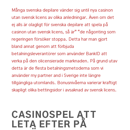
Många svenska depilare vänder sig until nya casinon
utan svensk licens av olika anledningar. Även om det
ej alls är olagligt för svenska depilare att spela på
casinon utan svensk licens, så är” “de någonting som
regeringen försöker stoppa. Detta har man gjort
bland annat genom att förbjuda
betalningsleverantörer som använder BankID att
verka på den olicensierade marknaden. På grund utav
detta är de flesta betalningsmetoderna som vi
använder my partner and i Sverige inte längre
tillgängliga utomlands. Bonusnivåerna varierar kraftigt
skapligt olika bettingsidor i avsaknad av svensk licens.
CASINOSPEL ATT
LETA EFTER PÅ