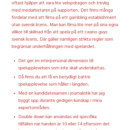
oftast hjälper att vara lite velopdragen och trevlig
med medarbetaren på supporten. Det finns många
fördelar med att filma på ett gambling establishment
utan svensk licens. Man kan filma lite mer på sina egna
villkor till skillnad från att spela på ett casino guys
svensk licens. Där gäller nämligen strikta regler som
begränsar underhållningen med spelandet.
Det ger en interpersonal dimension till
spelupplevelsen som inte skall underskattas.
Då finns du att få en betydligt bättre
spelupplevelse som håller i längden.
Med en kandidatexamen i journalistik har jag
byggt upp durante gedigen kunskap i mina
expertområden.
Double down kan användas vid specifika
tillfällen när handen är 10 eller 14 eftersom det