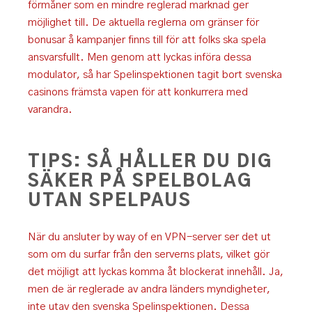
förmåner som en mindre reglerad marknad ger
möjlighet till. De aktuella reglerna om gränser för
bonusar å kampanjer finns till för att folks ska spela
ansvarsfullt. Men genom att lyckas införa dessa
modulator, så har Spelinspektionen tagit bort svenska
casinons främsta vapen för att konkurrera med
varandra.
TIPS: SÅ HÅLLER DU DIG
SÄKER PÅ SPELBOLAG
UTAN SPELPAUS
När du ansluter by way of en VPN-server ser det ut
som om du surfar från den serverns plats, vilket gör
det möjligt att lyckas komma åt blockerat innehåll. Ja,
men de är reglerade av andra länders myndigheter,
inte utav den svenska Spelinspektionen. Dessa