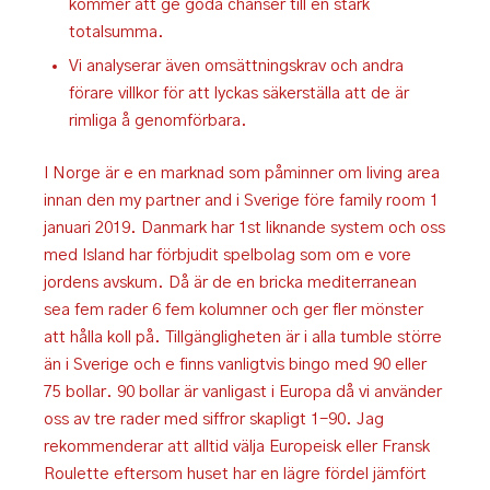
kommer att ge goda chanser till en stark
totalsumma.
Vi analyserar även omsättningskrav och andra
förare villkor för att lyckas säkerställa att de är
rimliga å genomförbara.
I Norge är e en marknad som påminner om living area
innan den my partner and i Sverige före family room 1
januari 2019. Danmark har 1st liknande system och oss
med Island har förbjudit spelbolag som om e vore
jordens avskum. Då är de en bricka mediterranean
sea fem rader 6 fem kolumner och ger fler mönster
att hålla koll på. Tillgängligheten är i alla tumble större
än i Sverige och e finns vanligtvis bingo med 90 eller
75 bollar. 90 bollar är vanligast i Europa då vi använder
oss av tre rader med siffror skapligt 1-90. Jag
rekommenderar att alltid välja Europeisk eller Fransk
Roulette eftersom huset har en lägre fördel jämfört