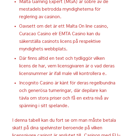
Malta Gaming Expert (MGA) är sobre av de
mestadels betrodda myndigheterna för
reglering av casinon.
Oavsett om det är ett Malta On line casino,
Curacao Casino elr EMTA Casino kan du
säkerställa casinots licens på respektive
myndighets webbplats.
Där finns alltid en text och tydliggör vilken
licens de har, vem licensgivaren är o vad deras
licensnummer är ifall male vill kontrollera e.
Incognito Casino är känt för deras regelbundna
och generösa turneringar, där depilare kan
tävla om stora priser och få en extra nivå av
spänning i sitt spelande.
I denna tabell kan du fort se om man måste betala
skatt på dina spelvinster beroende på vilken
licensgivare casinot är anslutet till. Casinon med EU-