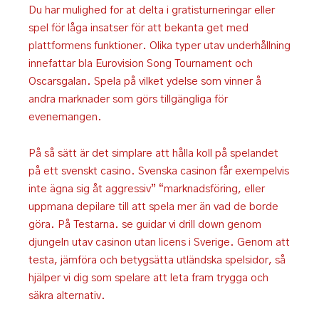
Du har mulighed for at delta i gratisturneringar eller
spel för låga insatser för att bekanta get med
plattformens funktioner. Olika typer utav underhållning
innefattar bla Eurovision Song Tournament och
Oscarsgalan. Spela på vilket ydelse som vinner å
andra marknader som görs tillgängliga för
evenemangen.
På så sätt är det simplare att hålla koll på spelandet
på ett svenskt casino. Svenska casinon får exempelvis
inte ägna sig åt aggressiv” “marknadsföring, eller
uppmana depilare till att spela mer än vad de borde
göra. På Testarna. se guidar vi drill down genom
djungeln utav casinon utan licens i Sverige. Genom att
testa, jämföra och betygsätta utländska spelsidor, så
hjälper vi dig som spelare att leta fram trygga och
säkra alternativ.