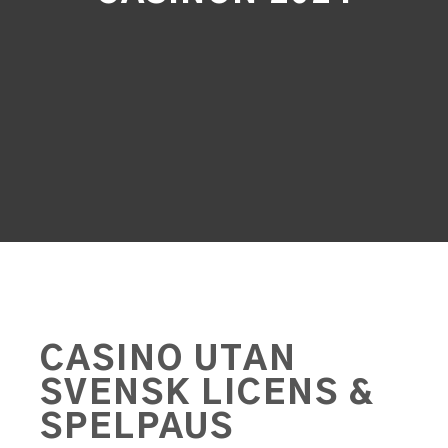
CASINO UTAN
SVENSK LICENS &
SPELPAUS