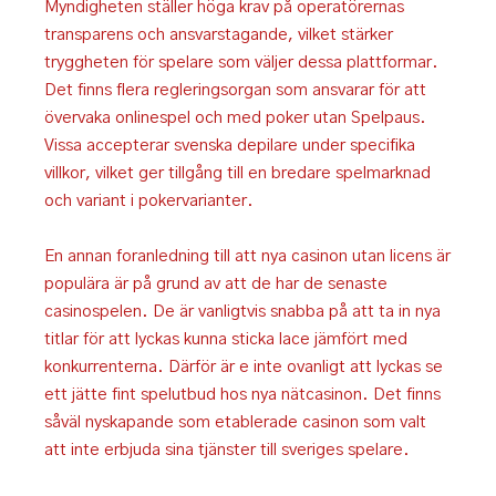
Myndigheten ställer höga krav på operatörernas
transparens och ansvarstagande, vilket stärker
tryggheten för spelare som väljer dessa plattformar.
Det finns flera regleringsorgan som ansvarar för att
övervaka onlinespel och med poker utan Spelpaus.
Vissa accepterar svenska depilare under specifika
villkor, vilket ger tillgång till en bredare spelmarknad
och variant i pokervarianter.
En annan foranledning till att nya casinon utan licens är
populära är på grund av att de har de senaste
casinospelen. De är vanligtvis snabba på att ta in nya
titlar för att lyckas kunna sticka lace jämfört med
konkurrenterna. Därför är e inte ovanligt att lyckas se
ett jätte fint spelutbud hos nya nätcasinon. Det finns
såväl nyskapande som etablerade casinon som valt
att inte erbjuda sina tjänster till sveriges spelare.