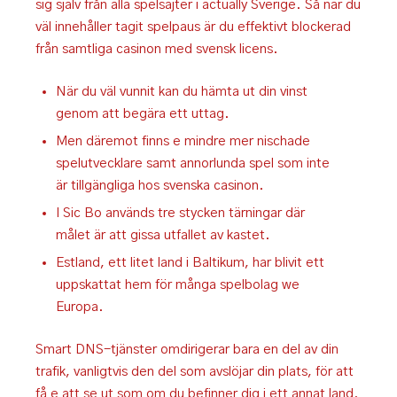
sig själv från alla spelsajter i actually Sverige. Så när du
väl innehåller tagit spelpaus är du effektivt blockerad
från samtliga casinon med svensk licens.
När du väl vunnit kan du hämta ut din vinst
genom att begära ett uttag.
Men däremot finns e mindre mer nischade
spelutvecklare samt annorlunda spel som inte
är tillgängliga hos svenska casinon.
I Sic Bo används tre stycken tärningar där
målet är att gissa utfallet av kastet.
Estland, ett litet land i Baltikum, har blivit ett
uppskattat hem för många spelbolag we
Europa.
Smart DNS-tjänster omdirigerar bara en del av din
trafik, vanligtvis den del som avslöjar din plats, för att
få e att se ut som om du befinner dig i ett annat land.