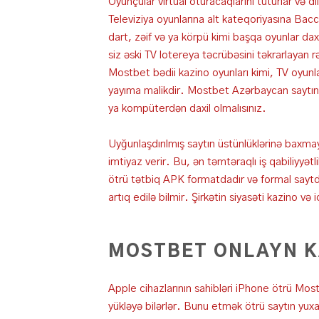
Oyunçular virtual oturacaqlarını tuturlar və d
Televiziya oyunlarına alt kateqoriyasına Bac
dart, zəif və ya körpü kimi başqa oyunlar dax
siz əski TV lotereya təcrübəsini təkrarlayan 
Mostbet bədii kazino oyunları kimi, TV oyunla
yayıma malikdir. Mostbet Azərbaycan saytın
ya kompüterdən dаxil оlmalısınız.
Uyğunlaşdırılmış saytın üstünlüklərinə baxma
imtiyaz verir. Bu, ən təmtəraqlı iş qabiliyyətl
ötrü tətbiq APK formatdadır və formal saytd
artıq edilə bilmir. Şirkətin siyasəti kazino v
MOSTBET ONLAYN K
Apple cihazlarının sahibləri iPhone ötrü M
yükləyə bilərlər. Bunu etmək ötrü saytın yuxa