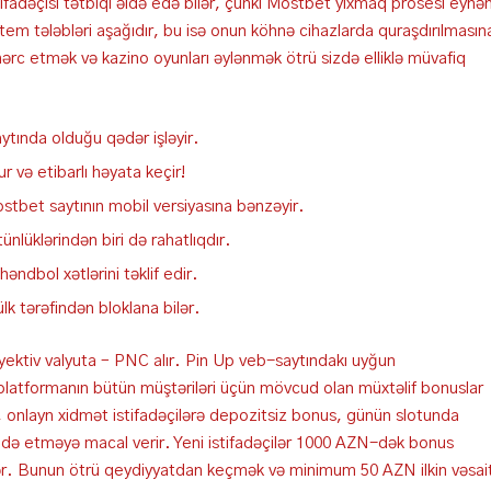
tifadəçisi tətbiqi əldə edə bilər, çünki Mostbet yıxmaq prosesi eynə
em tələbləri aşağıdır, bu isə onun köhnə cihazlarda quraşdırılmasın
mərc etmək və kazino oyunları əylənmək ötrü sizdə elliklə müvafiq
ytında olduğu qədər işləyir.
 və etibarlı həyata keçir!
tbet saytının mobil versiyasına bənzəyir.
nlüklərindən biri də rahatlıqdır.
əndbol xətlərini təklif edir.
lk tərəfindən bloklana bilər.
ektiv valyuta – PNC alır. Pin Up veb-saytındakı uyğun
 platformanın bütün müştəriləri üçün mövcud olan müxtəlif bonuslar
onlayn xidmət istifadəçilərə depozitsiz bonus, günün slotunda
əldə etməyə macal verir. Yeni istifadəçilər 1000 AZN-dək bonus
lər. Bunun ötrü qeydiyyatdan keçmək və minimum 50 AZN ilkin vəsai