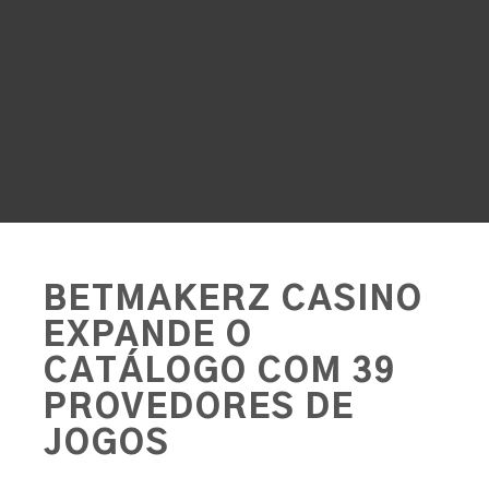
BETMAKERZ CASINO
EXPANDE O
CATÁLOGO COM 39
PROVEDORES DE
JOGOS