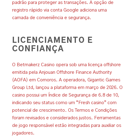
padrão para proteger as transações. A opção de
registro rápido via conta Google adiciona uma
camada de conveniência e segurança.
LICENCIAMENTO E
CONFIANÇA
O Betmakerz Casino opera sob uma licença offshore
emitida pela Anjouan Offshore Finance Authority
(AOFA) em Comoros. A operadora, Gigantic Games
Group Ltd, lançou a plataforma em março de 2026. O
casino possui um Índice de Segurança de 6.8 de 10,
indicando seu status como um “Fresh casino” com
potencial de crescimento. Os Termos e Condições
foram revisados e considerados justos. Ferramentas
de jogo responsável estão integradas para auxiliar os
jogadores.