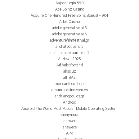
Aajogo Login 590
Ace Spinz Casino
Acquire One Hundred Free Spins Bonus! – 904
Adell Casino
adobe generative ai 3
adobe generative ai 8
adventurefilmfestival.gr
ai chatbot bard 3
ai in finance examples 1
Ai News 2025
Aif3aib6footahd
akss.uz
all_BAz
americanfoodshop.it
amunracasino.com.es
andrianopoulos.gr
Android
Android The World Most Popular Mobile Operating System
anonymous
answer
answers
APK