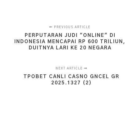
PREVIOUS ARTICLE
PERPUTARAN JUDI "ONLINE" DI
INDONESIA MENCAPAI RP 600 TRILIUN,
DUITNYA LARI KE 20 NEGARA
NEXT ARTICLE
TPOBET CANLI CASNO GNCEL GR
2025.1327 (2)