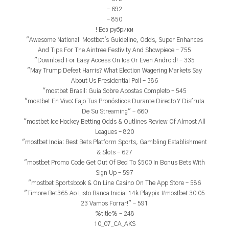
– 692
– 850
! Без рубрики
"Awesome National: Mostbet's Guideline, Odds, Super Enhances
And Tips For The Aintree Festivity And Showpiece – 755
"Download For Easy Access On Ios Or Even Android! – 335
"May Trump Defeat Harris? What Election Wagering Markets Say
About Us Presidential Poll – 386
"mostbet Brasil: Guia Sobre Apostas Completo – 545
"mostbet En Vivo: Fajo Tus Pronósticos Durante Directo Y Disfruta
De Su Streaming" – 660
"mostbet Ice Hockey Betting Odds & Outlines Review Of Almost All
Leagues – 820
"mostbet India: Best Bets Platform Sports, Gambling Establishment
& Slots – 627
"mostbet Promo Code Get Out Of Bed To $500 In Bonus Bets With
Sign Up – 597
"‎mostbet Sportsbook & On Line Casino On The App Store – 586
"Timore Bet365 Ao Listo Banca Inicial 14k Playpix #mostbet 30 05
23 Vamos Forrar!" – 591
%title% – 248
10_07_CA_AKS