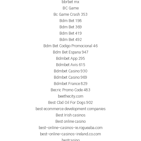
bbrbet mx
BC Game
Bc Game Crash 353
Bdm Bet 198
Bdm Bet 369
Bdm Bet 419
Bdm Bet 492
Bdm Bet Codigo Promocional 46
Bdm Bet Espana 947
Bdmbet App 295
Bdmbet Avis 615
Bdmbet Casino 930
Bdmbet Casino 969
Bdmbet France 829
Becric Promo Code 483
beethecity.com
Best Cbd Oil For Dogs 902
best ecommerce development companies
Best Irish casinos
Best online casino
best-online-casinos-ie.rogueaba.com
best-online-casinos-ireland.co.com
bestcasino