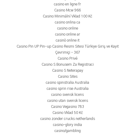
casino en ligne fr
Casino Mcw 966
Casino Minimální Vklad 100 Kč
casino onlina ca
casino online
casino online ar
casinò online it
Casino Pin UP Pin-up Casino Resmi Sitesi Türkiye Giriş ve Kayıt
Çevrimiçi – 367
Casino Privé
Casino S Bonusem Za Registraci
Casino S Neterapay
Casino Sites
casino spinstralia Australia
casino sprin rise Australia
casino svensk licens
casino utan svensk licens
Casino Vegasino 783
Casino Vklad 50 Kč
casino zonder crucks netherlands
casino-glory india
casino/gambling