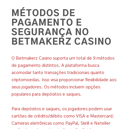
MÉTODOS DE
PAGAMENTO E
SEGURANÇA NO
BETMAKERZ CASINO
O Betmakerz Casino suporta um total de 9 métodos
de pagamento distintos. A plataforma busca
acomodar tanto transações tradicionais quanto
criptomoedas. Isso visa proporcionar flexibilidade aos
seus jogadores. Os métodos incluem opções
populares para depósitos e saques.
Para depósitos e saques, os jogadores podem usar
cartões de crédito/débito como VISA e Mastercard.
Carteiras eletrônicas como PayPal, Skrill e Neteller