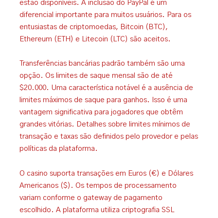
estão disponíveis. A inclusão do PayPal é um
diferencial importante para muitos usuários. Para os
entusiastas de criptomoedas, Bitcoin (BTC),
Ethereum (ETH) e Litecoin (LTC) são aceitos.
Transferências bancárias padrão também são uma
opção. Os limites de saque mensal são de até
$20.000. Uma característica notável é a ausência de
limites máximos de saque para ganhos. Isso é uma
vantagem significativa para jogadores que obtêm
grandes vitórias. Detalhes sobre limites mínimos de
transação e taxas são definidos pelo provedor e pelas
políticas da plataforma.
O casino suporta transações em Euros (€) e Dólares
Americanos ($). Os tempos de processamento
variam conforme o gateway de pagamento
escolhido. A plataforma utiliza criptografia SSL