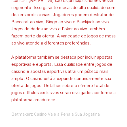
Iconic21 (BETER Live) são os principais nomes nesse
segmento. Isso garante mesas de alta qualidade com
dealers profissionais. Jogadores podem desfrutar de
Baccarat ao vivo, Bingo ao vivo e Blackjack ao vivo.
Jogos de dados ao vivo e Poker ao vivo também
fazem parte da oferta. A variedade de jogos de mesa
ao vivo atende a diferentes preferências.
A plataforma também se destaca por incluir apostas
esportivas e eSports. Essa dualidade entre jogos de
cassino e apostas esportivas atrai um público mais
amplo. O casino está a expandir continuamente sua
oferta de jogos. Detalhes sobre o número total de
jogos e títulos exclusivos serão divulgados conforme a
plataforma amadurece.
Betmakerz Casino Vale a Pena a Sua Jogatina