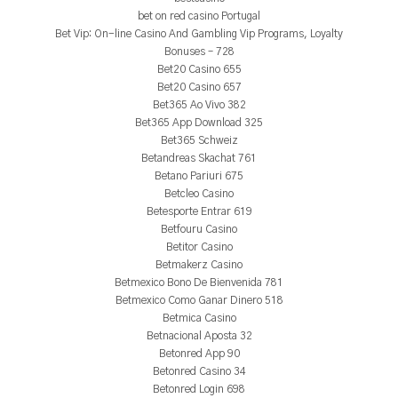
bet on red casino Portugal
Bet Vip: On-line Casino And Gambling Vip Programs, Loyalty
Bonuses – 728
Bet20 Casino 655
Bet20 Casino 657
Bet365 Ao Vivo 382
Bet365 App Download 325
Bet365 Schweiz
Betandreas Skachat 761
Betano Pariuri 675
Betcleo Casino
Betesporte Entrar 619
Betfouru Casino
Betitor Casino
Betmakerz Casino
Betmexico Bono De Bienvenida 781
Betmexico Como Ganar Dinero 518
Betmica Casino
Betnacional Aposta 32
Betonred App 90
Betonred Casino 34
Betonred Login 698