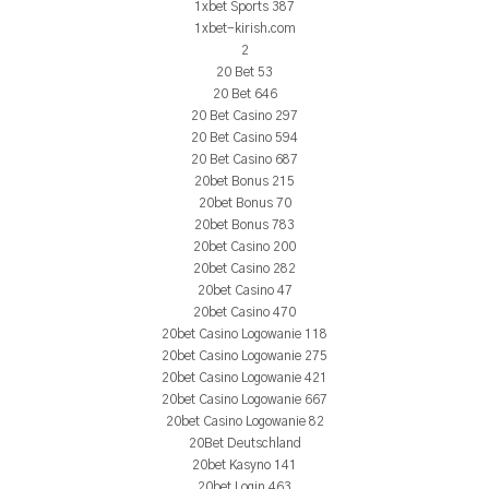
1xbet Sports 387
1xbet-kirish.com
2
20 Bet 53
20 Bet 646
20 Bet Casino 297
20 Bet Casino 594
20 Bet Casino 687
20bet Bonus 215
20bet Bonus 70
20bet Bonus 783
20bet Casino 200
20bet Casino 282
20bet Casino 47
20bet Casino 470
20bet Casino Logowanie 118
20bet Casino Logowanie 275
20bet Casino Logowanie 421
20bet Casino Logowanie 667
20bet Casino Logowanie 82
20Bet Deutschland
20bet Kasyno 141
20bet Login 463