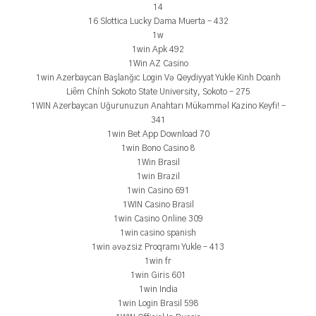
14
16 Slottica Lucky Dama Muerta – 432
1w
1win Apk 492
1Win AZ Casino
1win Azerbaycan Başlanğıc Login Və Qeydiyyat Yukle Kinh Doanh
Liêm Chính Sokoto State University, Sokoto – 275
1WIN Azerbaycan Uğurunuzun Anahtarı Mükəmməl Kazino Keyfi! –
341
1win Bet App Download 70
1win Bono Casino 8
1Win Brasil
1win Brazil
1win Casino 691
1WIN Casino Brasil
1win Casino Online 309
1win casino spanish
1win əvəzsiz Proqramı Yukle – 413
1win fr
1win Giris 601
1win India
1win Login Brasil 598