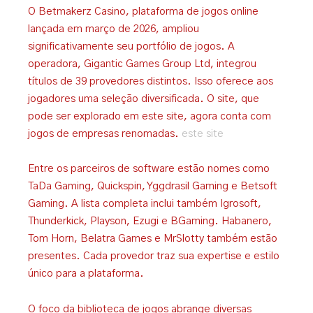
O Betmakerz Casino, plataforma de jogos online
lançada em março de 2026, ampliou
significativamente seu portfólio de jogos. A
operadora, Gigantic Games Group Ltd, integrou
títulos de 39 provedores distintos. Isso oferece aos
jogadores uma seleção diversificada. O site, que
pode ser explorado em este site, agora conta com
jogos de empresas renomadas.
este site
Entre os parceiros de software estão nomes como
TaDa Gaming, Quickspin, Yggdrasil Gaming e Betsoft
Gaming. A lista completa inclui também Igrosoft,
Thunderkick, Playson, Ezugi e BGaming. Habanero,
Tom Horn, Belatra Games e MrSlotty também estão
presentes. Cada provedor traz sua expertise e estilo
único para a plataforma.
O foco da biblioteca de jogos abrange diversas