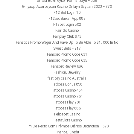
ən əla Bukmeyker Formal Saytı – 306
Ən yaxşı Azərbaycan Kazino Onlayn Saytları 2023 – 770
F12 Bet Login 10
F12bet Baixar App 882
F12bet Login 802
Fair Go Casino
Fairplay Club 973
Fanatics Promo Wager And Have Up To Be Able To $1, 000 In No
Sweat Bets – 217
Fansbet Promo Code 631
Fansbet Promo Code 635
Fansbet Review 686
Fashion, Jewelry
fast pay casino Australia
Fatboss Bonus 898
Fatboss Casino 484
Fatboss Casino 761
Fatboss Play 201
Fatboss Play 886
Felicebet Casino
FiestaSlots Casino
Fim De Recto Com Prêmios Diários Betmotion – 573
Finance, Credit