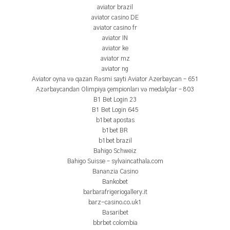
aviator brazil
aviator casino DE
aviator casino fr
aviator IN
aviator ke
aviator mz
aviator ng
Aviator oyna və qazan Rəsmi sayti Aviator Azerbaycan – 651
Azərbaycandan Olimpiya çempionları və medalçılar – 803
B1 Bet Login 23
B1 Bet Login 645
b1bet apostas
b1bet BR
b1bet brazil
Bahigo Schweiz
Bahigo Suisse – sylvaincathala.com
Bananzia Casino
Bankobet
barbarafrigeriogallery.it
barz-casino.co.uk1
Basaribet
bbrbet colombia