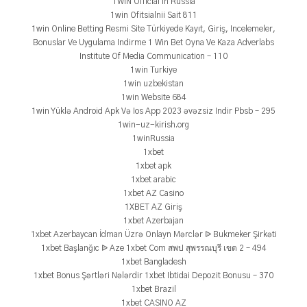
1WIN Official In Russia
1win Ofitsialnii Sait 811
1win Online Betting Resmi Site Türkiyede Kayıt, Giriş, Incelemeler,
Bonuslar Ve Uygulama Indirme 1 Win Bet Oyna Ve Kaza Adverlabs
Institute Of Media Communication – 110
1win Turkiye
1win uzbekistan
1win Website 684
1win Yüklə Android Apk Və Ios App 2023 əvəzsiz Indir Pbsb – 295
1win-uz-kirish.org
1winRussia
1xbet
1xbet apk
1xbet arabic
1xbet AZ Casino
1XBET AZ Giriş
1xbet Azerbajan
1xbet Azerbaycan İdman Üzrə Onlayn Mərclər ᐉ Bukmeker Şirkəti
1xbet Başlanğıc ᐉ Aze 1xbet Com สพป สุพรรณบุรี เขต 2 – 494
1xbet Bangladesh
1xbet Bonus Şərtləri Nələrdir 1xbet Ibtidai Depozit Bonusu – 370
1xbet Brazil
1xbet CASINO AZ