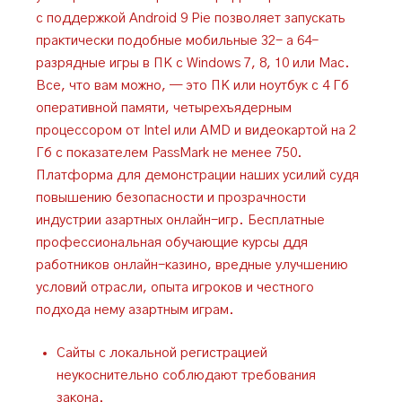
с поддержкой Android 9 Pie позволяет запускать
практически подобные мобильные 32- а 64-
разрядные игры в ПК с Windows 7, 8, 10 или Mac.
Все, что вам можно, — это ПК или ноутбук с 4 Гб
оперативной памяти, четырехъядерным
процессором от Intel или AMD и видеокартой на 2
Гб с показателем PassMark не менее 750.
Платформа для демонстрации наших усилий судя
повышению безопасности и прозрачности
индустрии азартных онлайн-игр. Бесплатные
профессиональная обучающие курсы ддя
работников онлайн-казино, вредные улучшению
условий отрасли, опыта игроков и честного
подхода нему азартным играм.
Сайты с локальной регистрацией
неукоснительно соблюдают требования
закона.