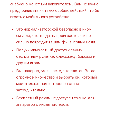
снабжено монетным накопителем. Вам не нужно
предпринимать ни таких особых действий что бы
играть с мобильного устройства.
Это нормализаторской безопасно в ином
смысле, что тогда вы проиграете, как не
сильно повредит вашим финансовым цели.
Получи мимолетный доступ к самым
бесплатным рулетке, блэкджеку, баккара и
другим играм.
Вы, наверно, уже знаете, что слотов Вегас
огромное множество и выбрать он, который
может может вам интересен станет
затруднительно.
Бесплатный режим недоступен только для
аппаратов с живым дилером.