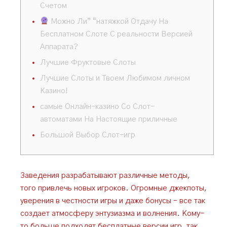
Счетом
Можно Ли” “натяжкой Отдачу На
Бесплатном Слоте С реальности Версией
Аппарата?
Лучшие Фруктовые Слоты
Лучшие Слоты и Твоем Любимом личном
Казино!
самые Онлайн-казино Со Слот-
автоматами На Настоящие приличные
Большой Выбор Слот-игр
Заведения разрабатывают различные методы,
того привлечь новых игроков. Огромные джекпоты,
уверения в честности игры и даже бонусы – все так
создает атмосферу энтузиазма и волнения. Кому-
то больше подходят бесплатные версии игр, так