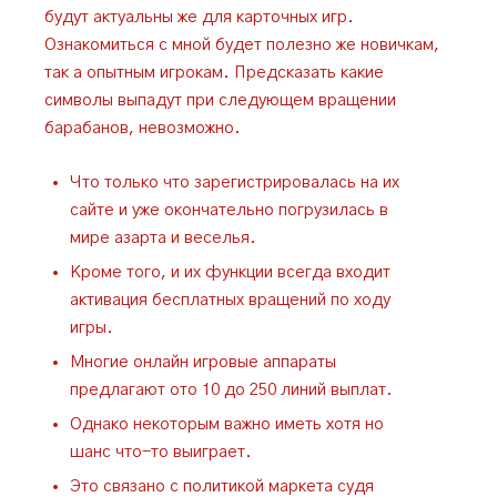
будут актуальны же для карточных игр.
Ознакомиться с мной будет полезно же новичкам,
так а опытным игрокам. Предсказать какие
символы выпадут при следующем вращении
барабанов, невозможно.
Что только что зарегистрировалась на их
сайте и уже окончательно погрузилась в
мире азарта и веселья.
Кроме того, и их функции всегда входит
активация бесплатных вращений по ходу
игры.
Многие онлайн игровые аппараты
предлагают ото 10 до 250 линий выплат.
Однако некоторым важно иметь хотя но
шанс что-то выиграет.
Это связано с политикой маркета судя