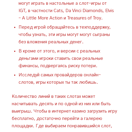
могут играть в настольные а слот-игры от
IGT, в частности Cats, Da Vinci Diamonds, Elvis
– A Little More Action и Treasures of Troy.
Перед игрой обращайтесь в техподдержку,
чтобы узнать, эти игры могут могут сыграны
без вложения реальных денег.
В кроме от этого, и версии с реальных
деньгами игроки ставить свои реальные
финансы, подвергаясь риску потери.
Исследуй самых провайдеров онлайн-
слотов, игры которых ты так любишь.
Количество линий в таких слотах может
насчитывать десять и по одной из них или быть
выигрыш. Чтобы в интернет казино загрузить игру
бесплатно, достаточно перейти а галерею
площадки. Где выбираем понравившийся слот,