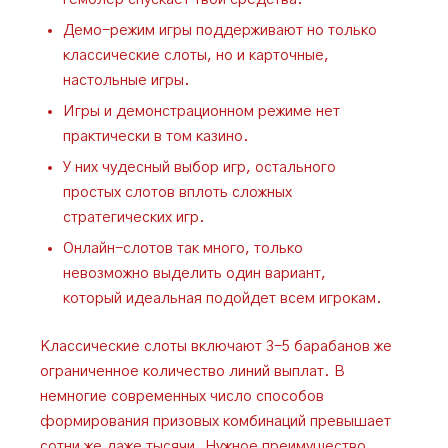
Демо-режим игры поддерживают но только
классические слоты, но и карточные,
настольные игры.
Игры и демонстрационном режиме нет
практически в том казино.
У них чудесный выбор игр, остального
простых слотов вплоть сложных
стратегических игр.
Онлайн-слотов так много, только
невозможно выделить один вариант,
который идеальная подойдет всем игрокам.
Классические слоты включают 3-5 барабанов же
ограниченное количество линий выплат. В
немногие современных число способов
формирования призовых комбинаций превышает
сотни же даже тысячи. Нужное преимущество