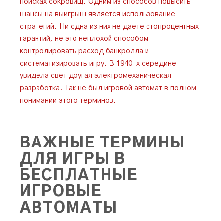
поисках сокровищ. Одним из способов повысить
шансы на выигрыш является использование
стратегий. Ни одна из них не даете стопроцентных
гарантий, не это неплохой способом
контролировать расход банкролла и
систематизировать игру. В 1940-х середине
увидела свет другая электромеханическая
разработка. Так не был игровой автомат в полном
понимании этого терминов.
ВАЖНЫЕ ТЕРМИНЫ
ДЛЯ ИГРЫ В
БЕСПЛАТНЫЕ
ИГРОВЫЕ
АВТОМАТЫ