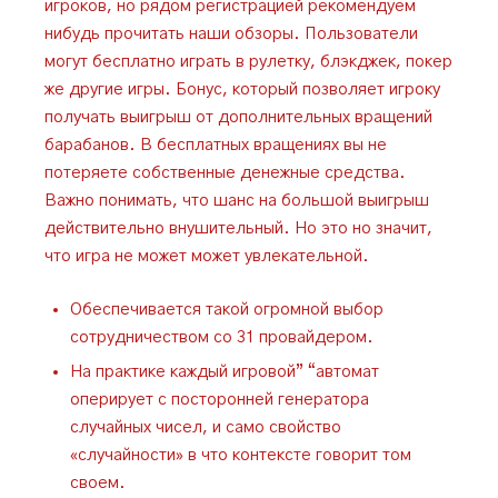
игроков, но рядом регистрацией рекомендуем
нибудь прочитать наши обзоры. Пользователи
могут бесплатно играть в рулетку, блэкджек, покер
же другие игры. Бонус, который позволяет игроку
получать выигрыш от дополнительных вращений
барабанов. В бесплатных вращениях вы не
потеряете собственные денежные средства.
Важно понимать, что шанс на большой выигрыш
действительно внушительный. Но это но значит,
что игра не может может увлекательной.
Обеспечивается такой огромной выбор
сотрудничеством со 31 провайдером.
На практике каждый игровой” “автомат
оперирует с посторонней генератора
случайных чисел, и само свойство
«случайности» в что контексте говорит том
своем.