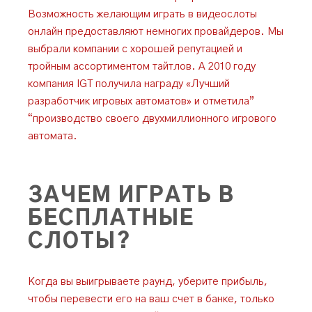
Возможность желающим играть в видеослоты
онлайн предоставляют немногих провайдеров. Мы
выбрали компании с хорошей репутацией и
тройным ассортиментом тайтлов. А 2010 году
компания IGT получила награду «Лучший
разработчик игровых автоматов» и отметила”
“производство своего двухмиллионного игрового
автомата.
ЗАЧЕМ ИГРАТЬ В
БЕСПЛАТНЫЕ
СЛОТЫ?
Когда вы выигрываете раунд, уберите прибыль,
чтобы перевести его на ваш счет в банке, только