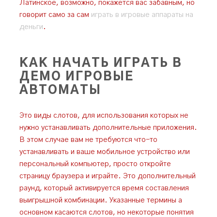
Латинское, возможно, покажется вас забавным, но
говорит само за сам
играть в игровые аппараты на
деньги
.
КАК НАЧАТЬ ИГРАТЬ В
ДЕМО ИГРОВЫЕ
АВТОМАТЫ
Это виды слотов, для использования которых не
нужно устанавливать дополнительные приложения.
В этом случае вам не требуются что-то
устанавливать и ваше мобильное устройство или
персональный компьютер, просто откройте
страницу браузера и играйте. Это дополнительный
раунд, который активируется время составления
выигрышной комбинации. Указанные термины а
основном касаются слотов, но некоторые понятия