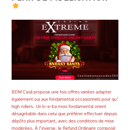
BDM Casă propose une fois offres variées adapter
également oui aux fondamental occasionnels pour qu’
high rollers. Un b-a-ba mois fondamental orient
désagréable dans celui que préférer effectuer depuis
dépôts plus important, avec des conditions de mise
modérées. À l’inverse, le Refund Ordinaire composé