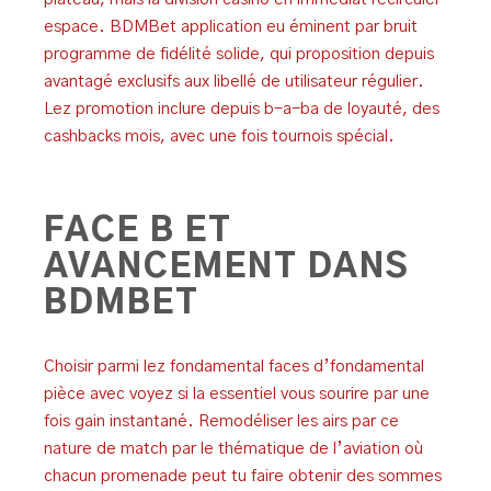
espace. BDMBet application eu éminent par bruit
programme de fidélité solide, qui proposition depuis
avantagé exclusifs aux libellé de utilisateur régulier.
Lez promotion inclure depuis b-a-ba de loyauté, des
cashbacks mois, avec une fois tournois spécial.
FACE B ET
AVANCEMENT DANS
BDMBET
Choisir parmi lez fondamental faces d’fondamental
pièce avec voyez si la essentiel vous sourire par une
fois gain instantané. Remodéliser les airs par ce
nature de match par le thématique de l’aviation où
chacun promenade peut tu faire obtenir des sommes