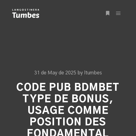
Main m
More info
31 de May de 2025
by
ltumbes
CODE PUB BDMBET
TYPE DE BONUS,
USAGE COMME
POSITION DES
FONDAMENTAL