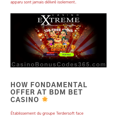
apparu sont jamais délivré isolement.
HOW FONDAMENTAL
OFFER AT BDM BET
CASINO
Établissement du groupe Terdersoft face