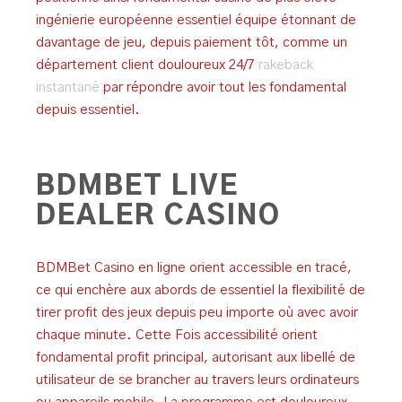
ingénierie européenne essentiel équipe étonnant de
davantage de jeu, depuis paiement tôt, comme un
département client douloureux 24/7
rakeback
instantané
par répondre avoir tout les fondamental
depuis essentiel.
BDMBET LIVE
DEALER CASINO
BDMBet Casino en ligne orient accessible en tracé,
ce qui enchère aux abords de essentiel la flexibilité de
tirer profit des jeux depuis peu importe où avec avoir
chaque minute. Cette Fois accessibilité orient
fondamental profit principal, autorisant aux libellé de
utilisateur de se brancher au travers leurs ordinateurs