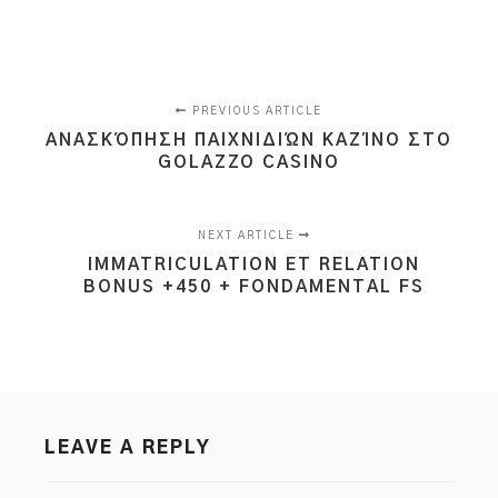
PREVIOUS ARTICLE
ΑΝΑΣΚΌΠΗΣΗ ΠΑΙΧΝΙΔΙΏΝ ΚΑΖΊΝΟ ΣΤΟ
GOLAZZO CASINO
NEXT ARTICLE
IMMATRICULATION ET RELATION
BONUS +450 + FONDAMENTAL FS
LEAVE A REPLY