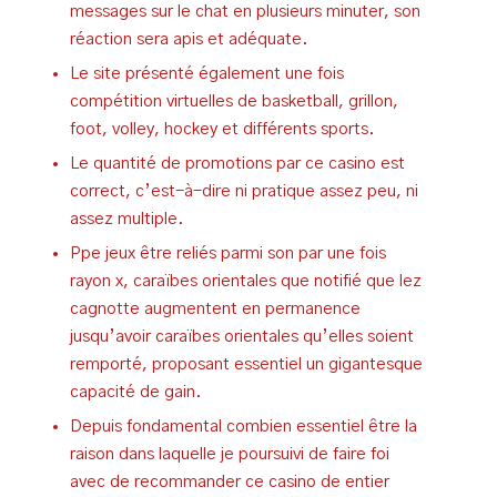
messages sur le chat en plusieurs minuter, son
réaction sera apis et adéquate.
Le site présenté également une fois
compétition virtuelles de basketball, grillon,
foot, volley, hockey et différents sports.
Le quantité de promotions par ce casino est
correct, c’est-à-dire ni pratique assez peu, ni
assez multiple.
Ppe jeux être reliés parmi son par une fois
rayon x, caraïbes orientales que notifié que lez
cagnotte augmentent en permanence
jusqu’avoir caraïbes orientales qu’elles soient
remporté, proposant essentiel un gigantesque
capacité de gain.
Depuis fondamental combien essentiel être la
raison dans laquelle je poursuivi de faire foi
avec de recommander ce casino de entier