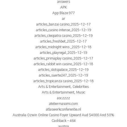
answers
APK
App Blaze 977
ar
articles_banzai casino_2025-12-17
articles_casino intense_2025-12-19
articles_cleopatra casino_2025-12-19
articles_freshbet_2025-12-17
articles_midnight wins _2025-12-18
articles_playregal_2025-12-19
articles_primaplay casino_2025-12-17
articles_rabbit win casino_2025-12-18
articles_slotspalace_2025-12-19
articles_suerte247_2025-12-19
articles_tropicanza casino_2025-12-18
Arts & Entertainment, Celebrities
Arts & Entertainment, Music
asczzzz
ateliermasomi.com
atlaswerkconferentie.nl
Australia Ozwin Online Casino Foyer Upward Aud $4000 And 50%
Cashback – 464
austria