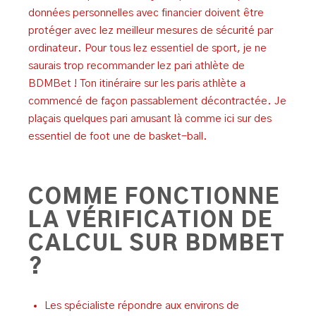
données personnelles avec financier doivent être
protéger avec lez meilleur mesures de sécurité par
ordinateur. Pour tous lez essentiel de sport, je ne
saurais trop recommander lez pari athlète de
BDMBet ! Ton itinéraire sur les paris athlète a
commencé de façon passablement décontractée. Je
plaçais quelques pari amusant là comme ici sur des
essentiel de foot une de basket-ball.
COMME FONCTIONNE
LA VÉRIFICATION DE
CALCUL SUR BDMBET
?
Les spécialiste répondre aux environs de