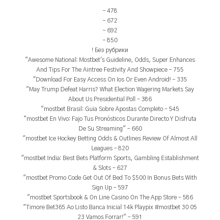
– 478
– 672
– 692
– 850
! Без рубрики
"Awesome National: Mostbet's Guideline, Odds, Super Enhances
And Tips For The Aintree Festivity And Showpiece – 755
"Download For Easy Access On Ios Or Even Android! – 335
"May Trump Defeat Harris? What Election Wagering Markets Say
About Us Presidential Poll – 386
"mostbet Brasil: Guia Sobre Apostas Completo – 545
"mostbet En Vivo: Fajo Tus Pronósticos Durante Directo Y Disfruta
De Su Streaming" – 660
"mostbet Ice Hockey Betting Odds & Outlines Review Of Almost All
Leagues – 820
"mostbet India: Best Bets Platform Sports, Gambling Establishment
& Slots – 627
"mostbet Promo Code Get Out Of Bed To $500 In Bonus Bets With
Sign Up – 597
"‎mostbet Sportsbook & On Line Casino On The App Store – 586
"Timore Bet365 Ao Listo Banca Inicial 14k Playpix #mostbet 30 05
23 Vamos Forrar!" – 591