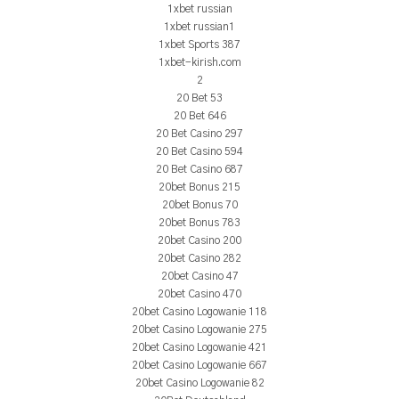
1xbet russian
1xbet russian1
1xbet Sports 387
1xbet-kirish.com
2
20 Bet 53
20 Bet 646
20 Bet Casino 297
20 Bet Casino 594
20 Bet Casino 687
20bet Bonus 215
20bet Bonus 70
20bet Bonus 783
20bet Casino 200
20bet Casino 282
20bet Casino 47
20bet Casino 470
20bet Casino Logowanie 118
20bet Casino Logowanie 275
20bet Casino Logowanie 421
20bet Casino Logowanie 667
20bet Casino Logowanie 82