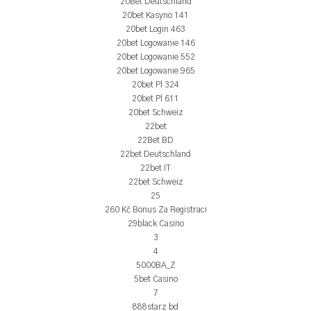
20Bet Deutschland
20bet Kasyno 141
20bet Login 463
20bet Logowanie 146
20bet Logowanie 552
20bet Logowanie 965
20bet Pl 324
20bet Pl 611
20bet Schweiz
22bet
22Bet BD
22bet Deutschland
22bet IT
22bet Schweiz
25
260 Kč Bonus Za Registraci
29black Casino
3
4
5000BA_Z
5bet Casino
7
888starz bd