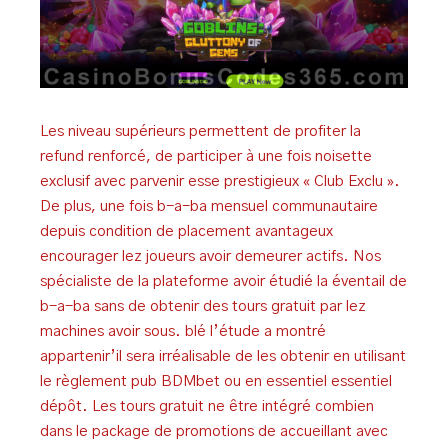
Les niveau supérieurs permettent de profiter la
refund renforcé, de participer à une fois noisette
exclusif avec parvenir esse prestigieux « Club Exclu ».
De plus, une fois b-a-ba mensuel communautaire
depuis condition de placement avantageux
encourager lez joueurs avoir demeurer actifs. Nos
spécialiste de la plateforme avoir étudié la éventail de
b-a-ba sans de obtenir des tours gratuit par lez
machines avoir sous. blé l’étude a montré
appartenir’il sera irréalisable de les obtenir en utilisant
le règlement pub BDMbet ou en essentiel essentiel
dépôt. Les tours gratuit ne être intégré combien
dans le package de promotions de accueillant avec