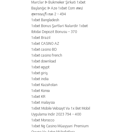
Mərclər ᐉ Bukmeker Şirkəti 1xbet
Başlanğıc ᐉ Aze 1xbet Com สพป
สุพรรณบุรี เขต 2 – 494
1xbet Bangladesh
1xbet Bonus Şərtləri Nələrdir 1xbet
Ibtidai Depozit Bonusu – 370
1xbet Brazil
1xbet CASINO AZ
1xbet casino BD
1xbet casino french
1xbet download
1xbet egypt
1xbet giriş
1xbet india
1xbet Kazahstan
1xbet Korea
1xbet KR
1xbet malaysia
1xBet Mobile Vebsayt Və 1x Bet Mobil
Uygulama Indir 2023 794 – 400
1xbet Morocco
1xbet Ng Casino Müəyyən: Premium