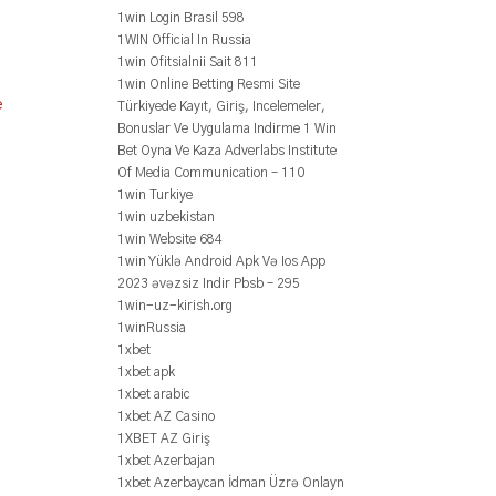
1win Login Brasil 598
1WIN Official In Russia
1win Ofitsialnii Sait 811
1win Online Betting Resmi Site
e
Türkiyede Kayıt, Giriş, Incelemeler,
Bonuslar Ve Uygulama Indirme 1 Win
Bet Oyna Ve Kaza Adverlabs Institute
Of Media Communication – 110
1win Turkiye
1win uzbekistan
1win Website 684
1win Yüklə Android Apk Və Ios App
2023 əvəzsiz Indir Pbsb – 295
1win-uz-kirish.org
1winRussia
1xbet
1xbet apk
1xbet arabic
1xbet AZ Casino
1XBET AZ Giriş
1xbet Azerbajan
1xbet Azerbaycan İdman Üzrə Onlayn