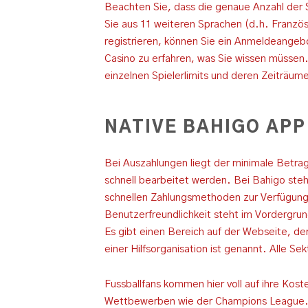
Beachten Sie, dass die genaue Anzahl der Sp
Sie aus 11 weiteren Sprachen (d.h. Franzö
registrieren, können Sie ein Anmeldeangeb
Casino zu erfahren, was Sie wissen müssen.
einzelnen Spielerlimits und deren Zeiträume
NATIVE BAHIGO AP
Bei Auszahlungen liegt der minimale Betrag
schnell bearbeitet werden. Bei Bahigo steht
schnellen Zahlungsmethoden zur Verfügung,
Benutzerfreundlichkeit steht im Vordergru
Es gibt einen Bereich auf der Webseite, de
einer Hilfsorganisation ist genannt. Alle 
Fussballfans kommen hier voll auf ihre Kost
Wettbewerben wie der Champions League. B