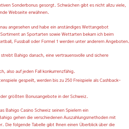
ktiven Sonderbonus gesorgt. Schwächen gibt es nicht allzu viele,
kende Webseite erwähnen.
enau angesehen und habe ein anständiges Wettangebot
 Sortiment an Sportarten sowie Wettarten bekam ich beim
ketball, Fussball oder Formel 1 werden unter anderem Angeboten
n strebt Bahigo danach, eine vertrauensvolle und sichere
h, also auf jeden Fall konkurrenzfähig.
enspiele gespeilt, werden bis zu 250 Freispiele als Cashback-
 der größten Bonusangebote in der Schweiz.
s Bahigo Casino Schweiz seinen Spielern ein
 Bahigo gehen die verschiedenen Auszahlungsmethoden mit
. Die folgende Tabelle gibt Ihnen einen Überblick über die