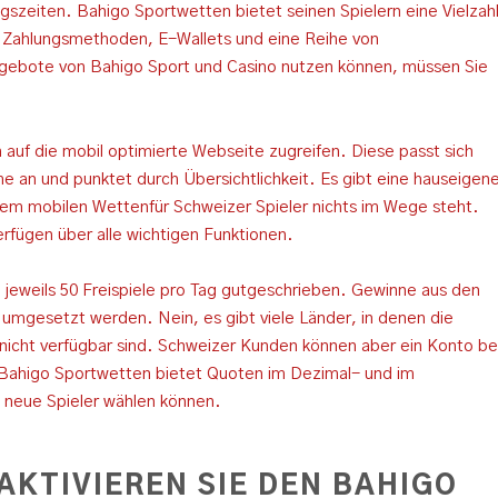
szeiten. Bahigo Sportwetten bietet seinen Spielern eine Vielzah
le Zahlungsmethoden, E-Wallets und eine Reihe von
gebote von Bahigo Sport und Casino nutzen können, müssen Sie
 auf die mobil optimierte Webseite zugreifen. Diese passt sich
me an und punktet durch Übersichtlichkeit. Es gibt eine hauseigen
dem mobilen Wettenfür Schweizer Spieler nichts im Wege steht.
rfügen über alle wichtigen Funktionen.
 jeweils 50 Freispiele pro Tag gutgeschrieben. Gewinne aus den
 umgesetzt werden. Nein, es gibt viele Länder, in denen die
icht verfügbar sind. Schweizer Kunden können aber ein Konto be
 Bahigo Sportwetten bietet Quoten im Dezimal- und im
 neue Spieler wählen können.
AKTIVIEREN SIE DEN BAHIGO