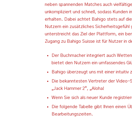
neben spannenden Matches auch vielfältige
unkompliziert und schnell, sodass Kunden 
erhalten. Dabei achtet Bahigo stets auf die
Nutzern ein zusätzliches Sicherheitsgefühl 
unterstreicht das Ziel der Plattform, ein b
Zugang zu Bahigo Suisse ist für Nutzer in d
Der Buchmacher integriert auch Wetten a
bietet den Nutzern ein umfassendes Glü
Bahigo überzeugt uns mit einer intuiti
Die bekanntesten Vertreter der Video-S
„Jack Hammer 2“, „Aloha!
Wenn Sie sich als neuer Kunde registri
Die folgende Tabelle gibt Ihnen einen Ü
Bearbeitungszeiten.