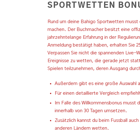
SPORTWETTEN BON
Rund um deine Bahigo Sportwetten musst du
machen. Der Buchmacher besitzt eine offizi
jahrzehntelange Erfahrung in der Regulier
Anmeldung bestätigt haben, erhalten Sie 25
Verpassen Sie nicht die spannenden Live-We
Ereignisse zu wetten, die gerade jetzt statt
Spielen teilzunehmen, deren Ausgang durch
Außerdem gibt es eine große Auswahl an
Für einen detaillierte Vergleich empfieh
Im Falle des Willkommensbonus musst 
innerhalb von 30 Tagen umsetzen.
Zusätzlich kannst du beim Fussball auch
anderen Ländern wetten.