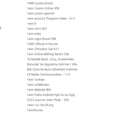
1WIN Casino Brasil
1win Casino Online 309
1win casino spanish
1win əvəzsiz Proqramı Yukle – 413
1win fr
é
1win Giris 601
1win India
1win Login Brasil 598
1WIN Official In Russia
1win Ofitsialnii Sait 811
1win Online Betting Resmi Site
Türkiyede Kayıt, Giriş, Incelemeler,
Bonuslar Ve Uygulama Indirme 1 Win
Bet Oyna Ve Kaza Adverlabs Institute
Of Media Communication – 110
1win Turkiye
1win uzbekistan
1win Website 684
1win Yüklə Android Apk Və Ios App
2023 əvəzsiz Indir Pbsb – 295
1win-uz-kirish.org
1winRussia