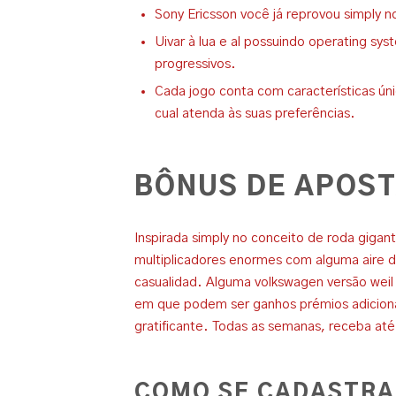
Sony Ericsson você já reprovou simply n
Uivar à lua e al possuindo operating sy
progressivos.
Cada jogo conta com características ún
cual atenda às suas preferências.
BÔNUS DE APOST
Inspirada simply no conceito de roda gigant
multiplicadores enormes com alguma aire d
casualidad. Alguma volkswagen versão weil r
em que podem ser ganhos prémios adicion
gratificante. Todas as semanas, receba at
COMO SE CADASTRAR