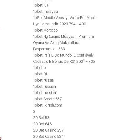
1xbet KR
1xbet malaysia
1xBet Mobile Vebsayt Və 1x Bet Mobil
Uygulama Indir 2023 794 – 400
e
1xbet Morocco
1xbet Ng Casino Müəyyən: Premium
Oyuna Və Artıq Mükafatlara
Pasportunuz – 533
1xbet País E Do Mundo: É Confiável?
Cadastro E Bônus De R$1200" – 705
1xbet pt
1xbet RU
1xbet russia
1xbet russian
1xbet russian1
1xbet Sports 387
1xbet-kirish.com
2
20 Bet 53
20 Bet 646
20 Bet Casino 297
20 Bet Casino 594
e