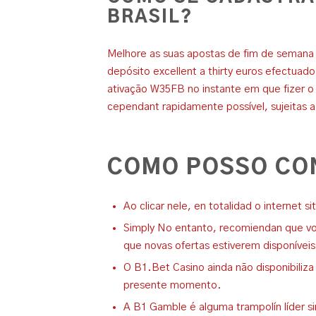
BRASIL?
Melhore as suas apostas de fim de semana 
depósito excellent a thirty euros efectuad
ativação W35FB no instante em que fizer o 
cependant rapidamente possível, sujeitas 
COMO POSSO CO
Ao clicar nele, en totalidad o internet 
Simply No entanto, recomiendan que voc
que novas ofertas estiverem disponíveis
O B1.Bet Casino ainda não disponibiliz
presente momento.
A B1 Gamble é alguma trampolín líder s