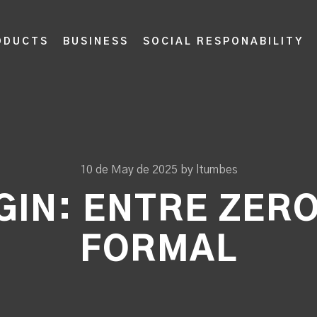
ODUCTS
BUSINESS
SOCIAL RESPONABILITY
10 de May de 2025
by
ltumbes
GIN: ENTRE ZERO
FORMAL