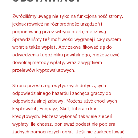
Zwróciliśmy uwagę nie tylko na funkcjonalność strony,
jednak również na różnorodność urządzeń i
proponowaną przez witryna ofertę meczową.
Sprawdziliśmy też możliwości wygranej i cały system
wpłat a także wypłat. Aby zakwalifikować się do
odwiedzenia tegoż pliku powitalnego, możesz użyć
dowolnej metody wpłaty, wraz z wyjątkiem
przelewów kryptowalutowych.
Strona przestrzega wytycznych dotyczących
odpowiedzialnego hazardu i zachęca graczy do
odpowiedzialnej zabawy. Możesz użyć chodliwych
kryptowalut, Ecopayz, Skrill, Interac i kart
kredytowych. Możesz wykonać tak wiele zleceń
wypłaty, ile chcesz, ponieważ podest nie pobiera
żadnych pomocniczych opłat. Jeśli nie zaakceptować