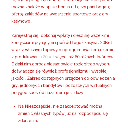
można znaleźć w opisie bonusu. Łączy pani bogatą
ofertę zakładów na wydarzenia sportowe oraz gry
kasynowe.
Zarejestruj się, dokonaj wpłaty i ciesz się wszelkimi
korzyściami płynącymi spośród tegoż kasyna. 20Bet
wraz z własnym topowym oprogramowaniem czerpie
z produkowaniu
20bet
więcej niż 60 różnych twórców.
Dzięki nim oprócz niesamowicie rozległego wyboru
doświadcza się również profesjonalizmu i wysokiej
jakości. Zakres dostępnych urządzeń do odwiedzenia
gry, jednorękich bandytów i pozostałych wirtualnych
przygód spośród hazardem jest duży.
Na Nieszczęście, nie zaakceptować można
zmienić własnych typów już na rozpoczęciu się
zdarzenia.