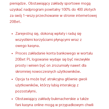
pieniądze. Obstawiający zakłady sportowe mogą
uzyskać nadprogram powitalny 100% do 400 złotych
za swój 1-wszy przechowanie w stronie internetowej
20Bet.
Zarejestruj się, dokonaj wpłaty i raduj się
wszystkimi korzyściami płynącymi wraz z
owego kasyna.
Proces zakładanie konta bankowego w wortalu
20Bet PL logowanie wydaje się być niezwykle
prosty i winien być on zrozumiały nawet dla
skromniej nowoczesnych użytkowników.
Opcja ta może być atrakcyjna głównie gwoli
użytkowników, którzy lubią interakcję z
pozostałymi.
Obstawiający zakłady bukmacherskie a także
fani kasyna online mogą w przypadkowym chwili