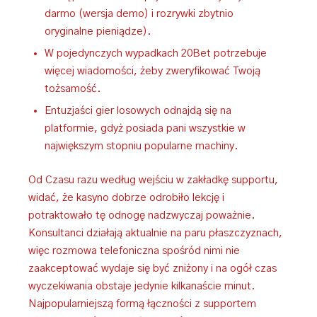
darmo (wersja demo) i rozrywki zbytnio
oryginalne pieniądze).
W pojedynczych wypadkach 20Bet potrzebuje
więcej wiadomości, żeby zweryfikować Twoją
tożsamość.
Entuzjaści gier losowych odnajdą się na
platformie, gdyż posiada pani wszystkie w
największym stopniu popularne machiny.
Od Czasu razu według wejściu w zakładkę supportu,
widać, że kasyno dobrze odrobiło lekcję i
potraktowało tę odnogę nadzwyczaj poważnie.
Konsultanci działają aktualnie na paru płaszczyznach,
więc rozmowa telefoniczna spośród nimi nie
zaakceptować wydaje się być zniżony i na ogół czas
wyczekiwania obstaje jedynie kilkanaście minut.
Najpopularniejszą formą łączności z supportem