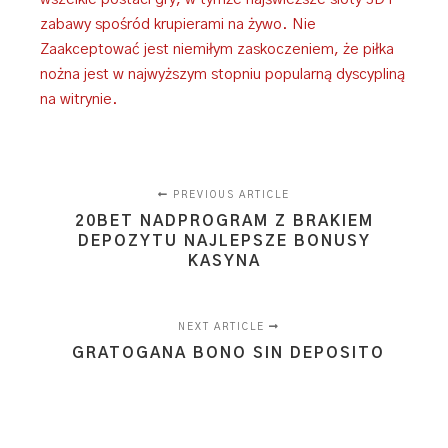
zabawy spośród krupierami na żywo. Nie
Zaakceptować jest niemiłym zaskoczeniem, że piłka
nożna jest w najwyższym stopniu popularną dyscypliną
na witrynie.
PREVIOUS ARTICLE
20BET NADPROGRAM Z BRAKIEM
DEPOZYTU NAJLEPSZE BONUSY
KASYNA
NEXT ARTICLE
GRATOGANA BONO SIN DEPOSITO