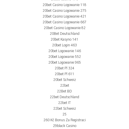
20bet Casino Logowanie 118
20bet Casino Logowanie 275
20bet Casino Logowanie 421
20bet Casino Logowanie 667
20bet Casino Logowanie 82
20Bet Deutschland
20bet Kasyno 141
20bet Login 463
20bet Logowanie 146
20bet Logowanie 552
20bet Logowanie 965
20bet Pl 324
20bet Pl 611
20bet Schweiz
22bet
22Bet BD
22bet Deutschland
22bet IT
22bet Schweiz
25
260 Kč Bonus Za Registraci
29black Casino