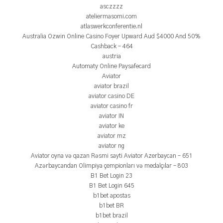
asczzzz
ateliermasomi.com
atlaswerkconferentie.nl
Australia Ozwin Online Casino Foyer Upward Aud $4000 And 50%
Cashback – 464
austria
Automaty Online Paysafecard
Aviator
aviator brazil
aviator casino DE
aviator casino fr
aviator IN
aviator ke
aviator mz
aviator ng
Aviator oyna və qazan Rəsmi sayti Aviator Azerbaycan – 651
Azərbaycandan Olimpiya çempionları və medalçılar – 803
B1 Bet Login 23
B1 Bet Login 645
b1bet apostas
b1bet BR
b1bet brazil