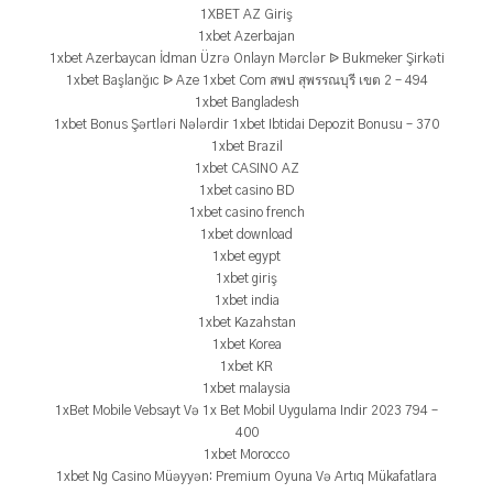
1XBET AZ Giriş
1xbet Azerbajan
1xbet Azerbaycan İdman Üzrə Onlayn Mərclər ᐉ Bukmeker Şirkəti
1xbet Başlanğıc ᐉ Aze 1xbet Com สพป สุพรรณบุรี เขต 2 – 494
1xbet Bangladesh
1xbet Bonus Şərtləri Nələrdir 1xbet Ibtidai Depozit Bonusu – 370
1xbet Brazil
1xbet CASINO AZ
1xbet casino BD
1xbet casino french
1xbet download
1xbet egypt
1xbet giriş
1xbet india
1xbet Kazahstan
1xbet Korea
1xbet KR
1xbet malaysia
1xBet Mobile Vebsayt Və 1x Bet Mobil Uygulama Indir 2023 794 –
400
1xbet Morocco
1xbet Ng Casino Müəyyən: Premium Oyuna Və Artıq Mükafatlara