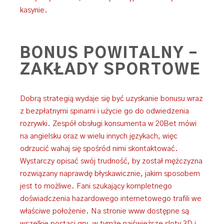
kasynie.
BONUS POWITALNY –
ZAKŁADY SPORTOWE
Dobrą strategią wydaje się być uzyskanie bonusu wraz
z bezpłatnymi spinami i użycie go do odwiedzenia
rozrywki. Zespół obsługi konsumenta w 20Bet mówi
na angielsku oraz w wielu innych językach, więc
odrzucić wahaj się spośród nimi skontaktować.
Wystarczy opisać swój trudność, by został mężczyzna
rozwiązany naprawdę błyskawicznie, jakim sposobem
jest to możliwe. Fani szukający kompletnego
doświadczenia hazardowego internetowego trafili we
właściwe położenie. Na stronie www dostępne są
wszelkie postaci gry, w tymże najświeższe sloty 3D i