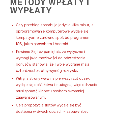
METODY WPŁATY I
WYPŁATY
Cały przebieg absorbuje jedynie kilka minut, a
oprogramowanie komputerowe wydaje się
kompatybilne zarówno spośród programem
IOS, jakim sposobem i Android.
Powinno Się też pamiętać, że wytyczne i
wymogi jakie możliwości do odwiedzenia
bonusów stanowią, że Twoje wygrane mają
czterdziestokrotny wymóg rozrywki.
Witryna strony www na pierwszy rzut oczek
wydaje się dość łatwa i intuicyjna, więc odrzucić
musi sprawić kłopotu osobom skromniej
zaawansowanym.
Cała propozycja slotów wydaje się być
dostępna w dwóch opcjach – zabawy zbyt