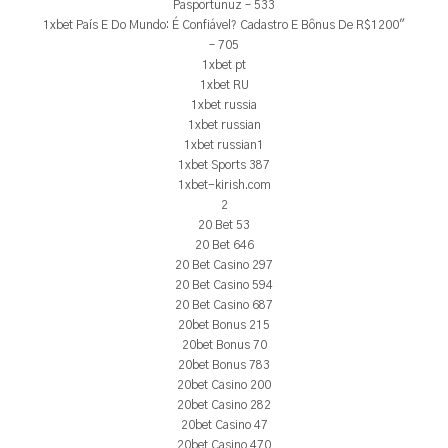
Pasportunuz – 533
1xbet País E Do Mundo: É Confiável? Cadastro E Bônus De R$1200"
– 705
1xbet pt
1xbet RU
1xbet russia
1xbet russian
1xbet russian1
1xbet Sports 387
1xbet-kirish.com
2
20 Bet 53
20 Bet 646
20 Bet Casino 297
20 Bet Casino 594
20 Bet Casino 687
20bet Bonus 215
20bet Bonus 70
20bet Bonus 783
20bet Casino 200
20bet Casino 282
20bet Casino 47
20bet Casino 470