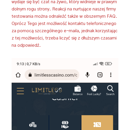
wydaje się być czat na żywo, który widnieje w prawym
dolnym rogu strony. Reakcji na nurtujące naszej firmy
testowania można odnaleźć także w obszernym FAQ.
Oprócz Tego jest możliwość kontaktu telefonicznego
za pomocą szczególnego e-maila, jednak korzystając
z tej możliwości, trzeba liczyć się z dłuższym czasami
na odpowiedź.