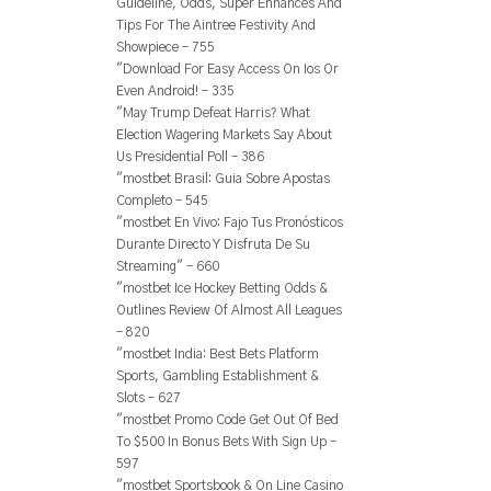
Guideline, Odds, Super Enhances And
Tips For The Aintree Festivity And
Showpiece – 755
"Download For Easy Access On Ios Or
Even Android! – 335
"May Trump Defeat Harris? What
Election Wagering Markets Say About
Us Presidential Poll – 386
"mostbet Brasil: Guia Sobre Apostas
Completo – 545
"mostbet En Vivo: Fajo Tus Pronósticos
Durante Directo Y Disfruta De Su
Streaming" – 660
"mostbet Ice Hockey Betting Odds &
Outlines Review Of Almost All Leagues
– 820
"mostbet India: Best Bets Platform
Sports, Gambling Establishment &
Slots – 627
"mostbet Promo Code Get Out Of Bed
To $500 In Bonus Bets With Sign Up –
597
"‎mostbet Sportsbook & On Line Casino