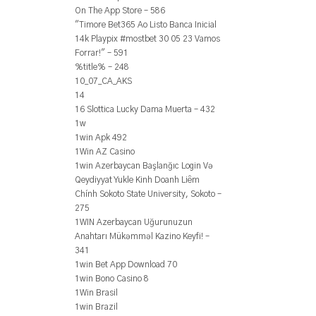
On The App Store – 586
"Timore Bet365 Ao Listo Banca Inicial
14k Playpix #mostbet 30 05 23 Vamos
Forrar!" – 591
%title% – 248
10_07_CA_AKS
14
16 Slottica Lucky Dama Muerta – 432
1w
1win Apk 492
1Win AZ Casino
1win Azerbaycan Başlanğıc Login Və
Qeydiyyat Yukle Kinh Doanh Liêm
Chính Sokoto State University, Sokoto –
275
1WIN Azerbaycan Uğurunuzun
Anahtarı Mükəmməl Kazino Keyfi! –
341
1win Bet App Download 70
1win Bono Casino 8
1Win Brasil
1win Brazil