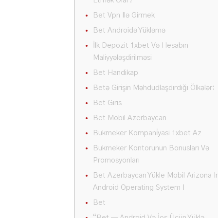
Etmək Olar?
Bet Vpn Ilə Girmek
Bet Androidə Yükləmə
İlk Depozit 1xbet Və Hesabın
Maliyyələşdirilməsi
Bet Handikap
Betə Girişin Məhdudlaşdırdığı Ölkələr:
Bet Giris
Bet Mobil Azerbaycan
Bukmeker Kompani̇yasi 1xbet Az
Bukmeker Kontorunun Bonusları Və
Promosyonları
Bet Azerbaycan Yükle Mobil Arizona In
Android Operating System I
Bet
“Bet — Android Və İos Üçün Yüklə