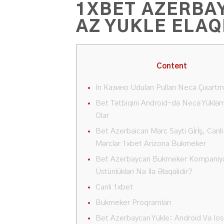
1XBET AZERBA
AZ YUKLE ELAQ
Content
In Казино Udulan Pulları Necə Çıxartm
Bet Tətbiqini Android-də Necə Yüklə
Olar
Bet Azerbaican Mərc Sayti Gi̇ri̇ş, Canli
Mərclər 1xbet Arizona Bukmeker
Bet Azerbaycan Bukmeker Kompaniya
Üstünlükləri Nə Ilə Əlaqəlidir?
Canlı 1xbet
Bukmeker Proqramları
Bet Azerbaycan Yükle: Android Və Ios