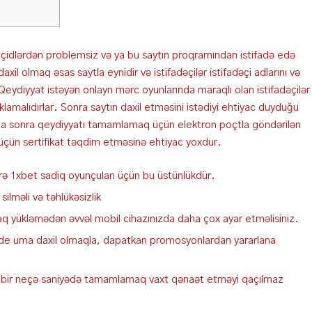
 keçidlərdən problemsiz və ya bu saytın proqramından istifadə edə
xil olmaq əsas saytla eynidir və istifadəçilər istifadəçi adlarını və
et Qeydiyyat istəyən onlayn mərc oyunlarında maraqlı olan istifadəçilər
klamalıdırlar. Sonra saytın daxil etməsini istədiyi ehtiyac duyduğu
 daha sonra qeydiyyatı tamamlamaq üçün elektron poçtla göndərilən
at üçün sertifikat təqdim etməsinə ehtiyac yoxdur.
rə 1xbet sadiq oyunçuları üçün bu üstünlükdür.
ilməli və təhlükəsizlik
q yükləmədən əvvəl mobil cihazınızda daha çox ayar etməlisiniz.
de uma daxil olmaqla, dapatkan promosyonlardan yararlana
rı bir neçə saniyədə tamamlamaq vaxt qənaət etməyi qaçılmaz