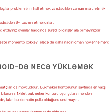
dəçilər problemlərini həll etmək və istədikləri zaman mərc etmək
adisədən 8-i təxmin etməlidirlər.
 etdiyiniz oyunlar haqqında sürətli bildirişlər ala bilməyinizdir.
 en este momento xokkey, eləcə də daha nadir idman növlərinə mərc
DROID-DƏ NECƏ YÜKLƏMƏK
s matçları da mövcuddur. Bukmeker kontorunun saytında ən yaxşı
 bilərsiniz 1xBet bukmeker kontoru oyunçulara mərcləri
aldır, lakin bu xidmətin pullu olduğunu unutmayın.