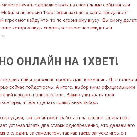
р можете начать сделали ставки на спортивные события или
. Мобильная версия 1xbet официального сайта предлагает
й игрок мог найду что-то по огромному вкусу. Вы смогу делат
многие которых виды спорта, же также наслаждаться
но
.
НО ОНЛАЙН НА 1XBET!
тво действий и довольно просты ддя понимания. Для только и
орых сейчас пойдет речь. А итоге, выбор ними официальными
чтений каждого пользователя. Важно учитывать твои
й конторы, чтобы сделать правильных выбор.
тор удачи, так как автомат работает на основе генератора
ает устанавливать две ставки одновременно, что делаем его
но следить за самолетом, так как также запуске игры он