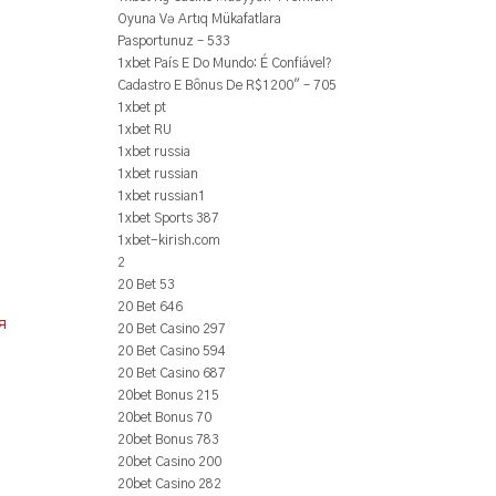
Oyuna Və Artıq Mükafatlara
Pasportunuz – 533
1xbet País E Do Mundo: É Confiável?
Cadastro E Bônus De R$1200" – 705
1xbet pt
1xbet RU
1xbet russia
1xbet russian
1xbet russian1
1xbet Sports 387
1xbet-kirish.com
2
20 Bet 53
20 Bet 646
я
20 Bet Casino 297
20 Bet Casino 594
20 Bet Casino 687
20bet Bonus 215
20bet Bonus 70
20bet Bonus 783
20bet Casino 200
20bet Casino 282