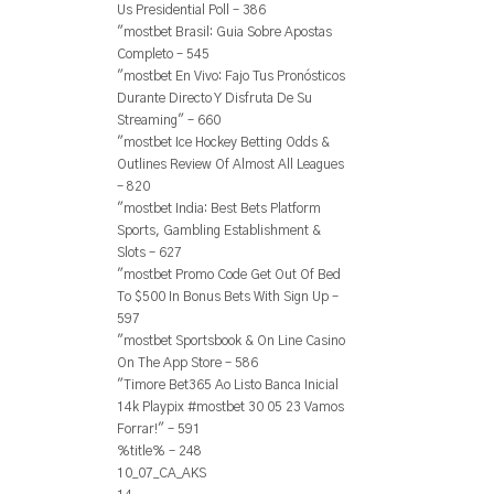
Us Presidential Poll – 386
"mostbet Brasil: Guia Sobre Apostas
Completo – 545
"mostbet En Vivo: Fajo Tus Pronósticos
Durante Directo Y Disfruta De Su
Streaming" – 660
"mostbet Ice Hockey Betting Odds &
Outlines Review Of Almost All Leagues
– 820
"mostbet India: Best Bets Platform
Sports, Gambling Establishment &
Slots – 627
"mostbet Promo Code Get Out Of Bed
To $500 In Bonus Bets With Sign Up –
597
"‎mostbet Sportsbook & On Line Casino
On The App Store – 586
"Timore Bet365 Ao Listo Banca Inicial
14k Playpix #mostbet 30 05 23 Vamos
Forrar!" – 591
%title% – 248
10_07_CA_AKS