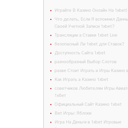
Играйте В Казино Онлайн На 1xbet!
Что делать, Если Я вспомнил Данн
Своей Учетной Записи 1xbet?
Трансляции а Ставки 1xbet Live
безопасный Ли 1xbet для Ставок?
Доступность Сайта 1xbet
разнообразный Выбор Слотов
разве Стоит Играть и Игры Казино в
Как Играть а Казино 1xbet
советчиков Любителям Игры Авиат
1хбет
Официальный Сайт Казино 1xbet
Bet Игры: Яблоки
Игра На Деньги в 1xbet Игровые