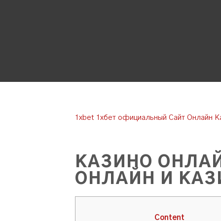
1xbet 1хбет официальный Сайт Онлайн К
КАЗИНО ОНЛАЙ
ОНЛАЙН И КАЗ
Content