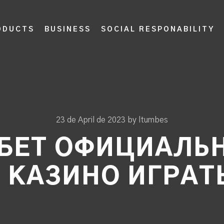
ODUCTS
BUSINESS
SOCIAL RESPONABILITY
23 de April de 2023
by
ltumbes
ХБЕТ ОФИЦИАЛЬ
 КАЗИНО ИГРАТЬ