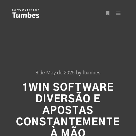
Main m
More info
8 de May de 2025
by
ltumbes
1WIN SOFTWARE
DIVERSÃO E
APOSTAS
CONSTANTEMENTE
À MÃO