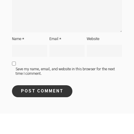
Name
*
Email
*
Website
Save my name, email, and website in this browser for the next
time I comment.