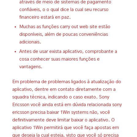
através de meio de sistemas de pagamento
confiáveis, o o qual dice la cual seu recurso
financeiro estará en paz.
Muchas as funções carry out web site estão
disponíveis, além de poucas conveniências
adicionais.
Antes de usar exista aplicativo, comprobante a
cosa conhecer suas maiores funções e
vantagens.
Em problema de problemas ligados à atualização do
aplicativo, dentre em contato diretamente com a
squadra técnica, indicando o caso exato. Sony
Ericsson você ainda está em dúvida relacionada sony
ericsson precisa baixar 1Win systems não, você
definitivamente deve limitar baixar o aplicativo. O
aplicativo 1Win permitirá que você faça apostas em
que deseja la cual esteja, visto que você só precisa