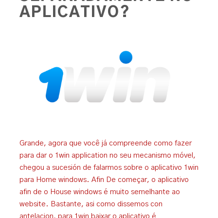
APLICATIVO?
Grande, agora que você já compreende como fazer
para dar o 1win application no seu mecanismo móvel,
chegou a sucesión de falarmos sobre o aplicativo 1win
para Home windows. Afin De começar, o aplicativo
afin de o House windows é muito semelhante ao
website. Bastante, asi como dissemos con
antelacion, para 1win baixar o aplicativo é