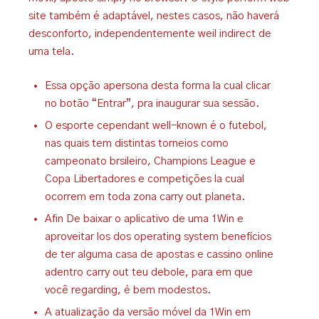
site também é adaptável, nestes casos, não haverá
desconforto, independentemente weil indirect de
uma tela.
Essa opção apersona desta forma la cual clicar
no botão “Entrar”, pra inaugurar sua sessão.
O esporte cependant well-known é o futebol,
nas quais tem distintas torneios como
campeonato brsileiro, Champions League e
Copa Libertadores e competições la cual
ocorrem em toda zona carry out planeta.
Afin De baixar o aplicativo de uma 1Win e
aproveitar los dos operating system benefícios
de ter alguma casa de apostas e cassino online
adentro carry out teu debole, para em que
você regarding, é bem modestos.
A atualização da versão móvel da 1Win em