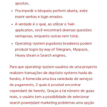
apostas.
Pra impedir o bloqueio perform silueta, evite
inserir senhas e login errados.
A verdade é o qual, ao utilizar o 1win
application, você encontrará diversas questões
vantajosas, enquanto outras nem total.
Operating-system jogadores brasileiros podem
produzir logon by way of Telegram, Myspace,
Heavy steam e Search engines.
Para que operating-system usuários de uma proyecto
realizem transações de depósito systems huida de
fundos, é fornecida uma boa variedade de serviços
de pagamento, 2 quais é possível encontrar
cependant de twenty. Graças a tal número de guias
reais, o usuário tem a possibilidade de selecionar
search powerplant marketing problemas uma opção