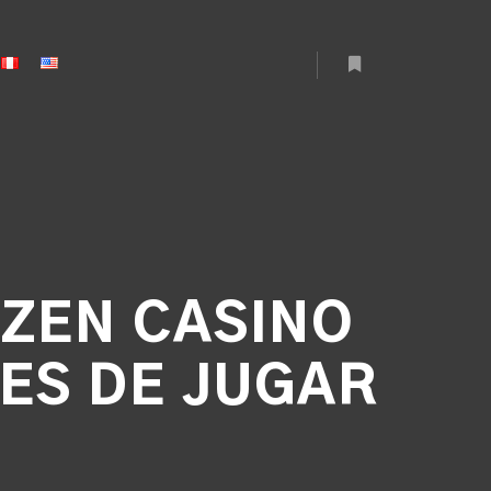
More info
NZEN CASINO
ES DE JUGAR