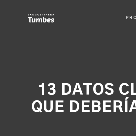
PR
13 DATOS C
QUE DEBERÍ