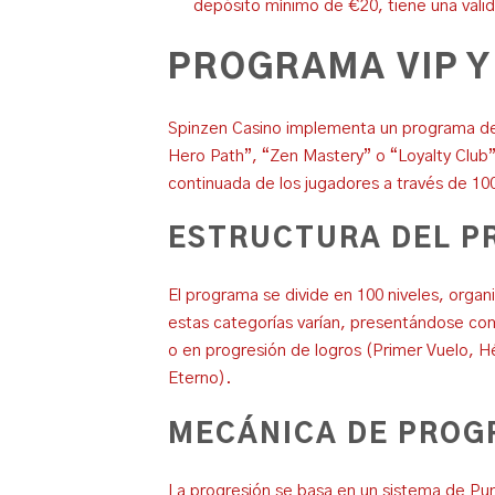
depósito mínimo de €20, tiene una valid
PROGRAMA VIP Y
Spinzen Casino implementa un programa de
Hero Path”, “Zen Mastery” o “Loyalty Club”
continuada de los jugadores a través de 100
ESTRUCTURA DEL 
El programa se divide en 100 niveles, orga
estas categorías varían, presentándose co
o en progresión de logros (Primer Vuelo,
Eterno).
MECÁNICA DE PROG
La progresión se basa en un sistema de Pu