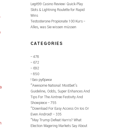
Legit99 Casino Review: Quick‑Play
Slots & Lightning Roulette for Rapid
Wins
y
Testosterone Propionate 100 Kurs –
Alles, was Sie wissen müssen
a
CATEGORIES
– 478
– 672
– 692
– 850
! Без рубрики
"Awesome National: Mostbet's
a
Guideline, Odds, Super Enhances And
Tips For The Aintree Festivity And
Showpiece – 755
"Download For Easy Access On Ios Or
Even Android! – 335
"May Trump Defeat Harris? What
n
Election Wagering Markets Say About