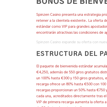
BONOS DE BIENV
Spinzen Casino presenta una estrategia pro
retener a la clientela existente. La oferta 
estándar como VIP para grandes apostador
encontrarán atractivas las condiciones de 
Spinzen Casino expande su oferta con nuev
ESTRUCTURA DEL P
El paquete de bienvenida estándar acumu
€4,250, además de 550 giros gratuitos distr
un 100% hasta €300 y 150 giros gratuitos, 
recarga ofrece un 80% hasta €500 con 100 gi
recargas proporcionan un 50% hasta €750 y
cada una, acreditados directamente tras el
VIP de primera recarga aumenta la oferta a 