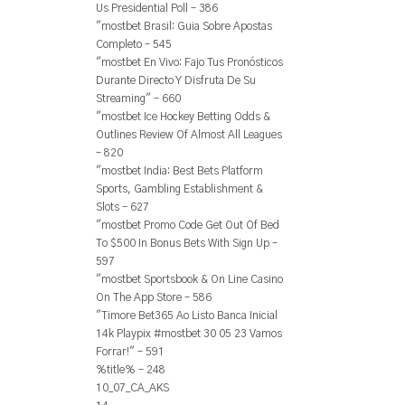
Us Presidential Poll – 386
"mostbet Brasil: Guia Sobre Apostas
Completo – 545
"mostbet En Vivo: Fajo Tus Pronósticos
Durante Directo Y Disfruta De Su
Streaming" – 660
"mostbet Ice Hockey Betting Odds &
Outlines Review Of Almost All Leagues
– 820
"mostbet India: Best Bets Platform
Sports, Gambling Establishment &
Slots – 627
"mostbet Promo Code Get Out Of Bed
To $500 In Bonus Bets With Sign Up –
597
"‎mostbet Sportsbook & On Line Casino
On The App Store – 586
"Timore Bet365 Ao Listo Banca Inicial
14k Playpix #mostbet 30 05 23 Vamos
Forrar!" – 591
%title% – 248
10_07_CA_AKS