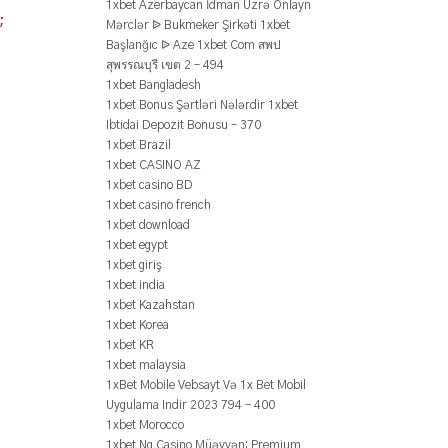
1xbet Azerbaycan İdman Üzrə Onlayn
;
Mərclər ᐉ Bukmeker Şirkəti 1xbet
Başlanğıc ᐉ Aze 1xbet Com สพป
สุพรรณบุรี เขต 2 – 494
1xbet Bangladesh
1xbet Bonus Şərtləri Nələrdir 1xbet
Ibtidai Depozit Bonusu – 370
1xbet Brazil
1xbet CASINO AZ
1xbet casino BD
1xbet casino french
1xbet download
1xbet egypt
1xbet giriş
1xbet india
1xbet Kazahstan
1xbet Korea
1xbet KR
1xbet malaysia
1xBet Mobile Vebsayt Və 1x Bet Mobil
Uygulama Indir 2023 794 – 400
1xbet Morocco
1xbet Ng Casino Müəyyən: Premium