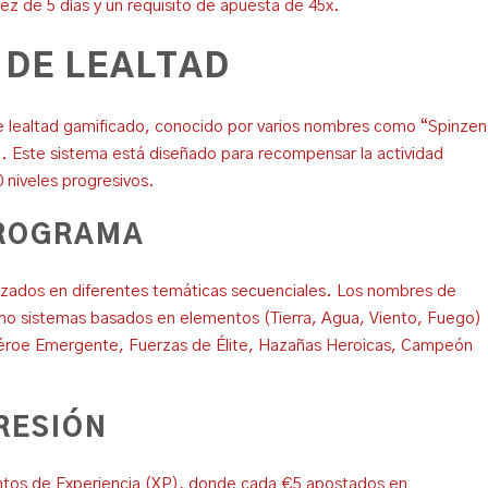
ez de 5 días y un requisito de apuesta de 45x.
 DE LEALTAD
 lealtad gamificado, conocido por varios nombres como “Spinzen
. Este sistema está diseñado para recompensar la actividad
 niveles progresivos.
PROGRAMA
nizados en diferentes temáticas secuenciales. Los nombres de
mo sistemas basados en elementos (Tierra, Agua, Viento, Fuego)
 Héroe Emergente, Fuerzas de Élite, Hazañas Heroicas, Campeón
RESIÓN
ntos de Experiencia (XP), donde cada €5 apostados en