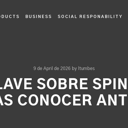
ODUCTS
BUSINESS
SOCIAL RESPONABILITY
9 de April de 2026
by
ltumbes
LAVE SOBRE SPI
AS CONOCER ANT