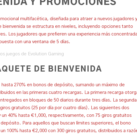
ENIDA Y PROMOCIONES
mocional multifacética, diseñada para atraer a nuevos jugadores 
de bienvenida se estructura en niveles, incluyendo opciones tanto
es. Los jugadores que prefieren una experiencia más concentrad
apuesta con una ventana de 5 días.
os juegos de Evolution Gaming
AQUETE DE BIENVENIDA
la hasta 270% en bonos de depósito, sumando un máximo de
ibuidos en las primeras cuatro recargas. La primera recarga otorg
entregados en bloques de 50 diarios durante tres días. La segunda
ros gratuitos (25 por día por cuatro días). Las siguientes dos
 un 40% hasta €1,000, respectivamente, con 75 giros gratuitos
 depósito. Para aquellos que buscan límites superiores, el bono
un 100% hasta €2,000 con 300 giros gratuitos, distribuidos a razó