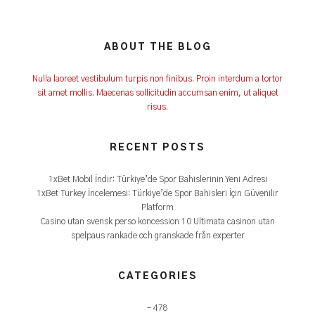
ABOUT THE BLOG
Nulla laoreet vestibulum turpis non finibus. Proin interdum a tortor
sit amet mollis. Maecenas sollicitudin accumsan enim, ut aliquet
risus.
RECENT POSTS
1xBet Mobil İndir: Türkiye’de Spor Bahislerinin Yeni Adresi
1xBet Turkey İncelemesi: Türkiye’de Spor Bahisleri İçin Güvenilir
Platform
Casino utan svensk perso koncession 10 Ultimata casinon utan
spelpaus rankade och granskade från experter
CATEGORIES
– 478