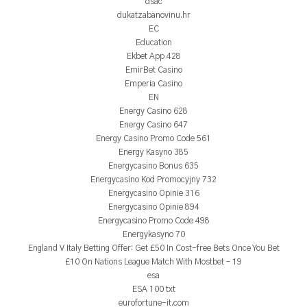
dsac
dukatzabanovinu.hr
EC
Education
Ekbet App 428
EmirBet Casino
Emperia Casino
EN
Energy Casino 628
Energy Casino 647
Energy Casino Promo Code 561
Energy Kasyno 385
Energycasino Bonus 635
Energycasino Kod Promocyjny 732
Energycasino Opinie 316
Energycasino Opinie 894
Energycasino Promo Code 498
Energykasyno 70
England V Italy Betting Offer: Get £50 In Cost-free Bets Once You Bet
£10 On Nations League Match With Mostbet – 19
esa
ESA 100 txt
eurofortune-it.com