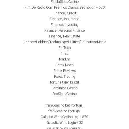
FiestaSlots Casino
Fim De Recto Com Prêmios Diários Betmotion – 573
Finance, Credit
Finance, Insurance
Finance, Investing
Finance, Personal Finance
Finance, Real Estate
Finance/Hobbies/Technology/Utilities/Education/Media
FinTech
first
fond.hr
Forex News
Forex Reviews
Forex Trading
fortune tiger brazil
Fortunica Casino
FoxSlots Casino
fr
frank casino bet Portugal
frank casino Portugal
Galactic Wins Casino Login 879
Galactic Wins Login 432
Galactic Wins Login 64