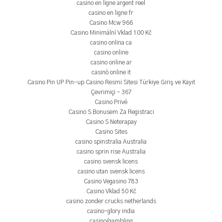
casino en ligne argent reel
casino en ligne fr
Casino Mcw 966
Casino Minimální Vklad 100 Kč
casino onlina ca
casino online
casino online ar
casinò online it
Casino Pin UP Pin-up Casino Resmi Sitesi Türkiye Giriş ve Kayıt
Çevrimiçi – 367
Casino Privé
Casino S Bonusem Za Registraci
Casino S Neterapay
Casino Sites
casino spinstralia Australia
casino sprin rise Australia
casino svensk licens
casino utan svensk licens
Casino Vegasino 783
Casino Vklad 50 Kč
casino zonder crucks netherlands
casino-glory india
casino/gambling