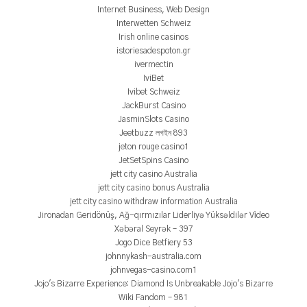
Internet Business, Web Design
Interwetten Schweiz
Irish online casinos
istoriesadespoton.gr
ivermectin
IviBet
Ivibet Schweiz
JackBurst Casino
JasminSlots Casino
Jeetbuzz লগইন 893
jeton rouge casino1
JetSetSpins Casino
jett city casino Australia
jett city casino bonus Australia
jett city casino withdraw information Australia
Jironadan Geridönüş, Ağ-qırmızılar Liderliyə Yüksəldilər Vi̇deo
Xəbəral Seyrək – 397
Jogo Dice Betfiery 53
johnnykash-australia.com
johnvegas-casino.com1
Jojo's Bizarre Experience: Diamond Is Unbreakable Jojo's Bizarre
Wiki Fandom – 981