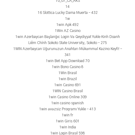
10_07_CA_AKS
14
16 Slottica Lucky Dama Muerta – 432
1w
1win Apk 492
1Win AZ Casino
1win Azerbaycan Başlanğıc Login Və Qeydiyyat Yukle Kinh Doanh
Liêm Chính Sokoto State University, Sokoto – 275
1WIN Azerbaycan Uğurunuzun Anahtarı Mükəmməl Kazino Keyfi! –
341
1win Bet App Download 70
1win Bono Casino 8
1Win Brasil
1win Brazil
1win Casino 691
1WIN Casino Brasil
1win Casino Online 309
1win casino spanish
1win əvəzsiz Proqramı Yukle – 413
1win fr
1win Giris 601
1win India
1win Login Brasil 598