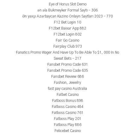
Eye of Horus Slot Demo
ən əla Bukmeyker Formal Saytı – 306
Ən yaxşı Azərbaycan Kazino Onlayn Saytları 2023 – 770
F12 Bet Login 10
F12bet Baixar App 882
F12bet Login 802
Fair Go Casino
Fairplay Club 973
Fanatics Promo Wager And Have Up To Be Able To $1, 000 In No
Sweat Bets – 217
Fansbet Promo Code 631
Fansbet Promo Code 635
Fansbet Review 686
Fashion, Jewelry
fast pay casino Australia
Fatbet Casino
Fatboss Bonus 898
Fatboss Casino 484
Fatboss Casino 761
Fatboss Play 201
Fatboss Play 886
Felicebet Casino