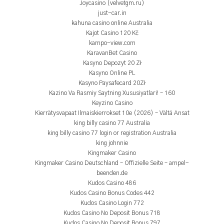
Joycasino (velvetgm.ru)
just-car.in
kahuna casino online Australia
Kajot Casino 120 Kč
kampo-view.com
KaravanBet Casino
Kasyno Depozyt 20 Zł
Kasyno Online PL
Kasyno Paysafecard 20Zł
Kazino Va Rasmiy Saytning Xususiyatlari! – 160
Keyzino Casino
Kierrätysvapaat Ilmaiskierrokset 10e (2026) – Vältä Ansat
king billy casino 77 Australia
king billy casino 77 login or registration Australia
king johnnie
Kingmaker Casino
Kingmaker Casino Deutschland – Offizielle Seite – ampel-
beenden.de
Kudos Casino 486
Kudos Casino Bonus Codes 442
Kudos Casino Login 772
Kudos Casino No Deposit Bonus 718
Kudos Casino No Deposit Bonus 797