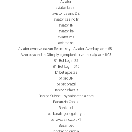
Aviator
aviator brazil
aviator casino DE
aviator casino fr
aviator IN
aviator ke
aviator mz
aviator ng
Aviator oyna və qazan Rəsmi sayti Aviator Azerbaycan – 651
Azərbaycandan Olimpiya çempionları və medalçılar – 803
B1 Bet Login 23
B1 Bet Login 645
b1bet apostas
b1bet BR
b1bet brazil
Bahigo Schweiz
Bahigo Suisse – sylvaincathala.com
Bananzia Casino
Bankobet
barbarafrigeriogallery.it
barz-casino.co.uk1
Basaribet
bbrbet colombia