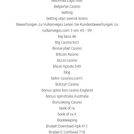
Betonred Login 698
Betportal Casino
betting
betting utan svensk licens
Bewertungen zu Vulkanvegas Lesen Sie Kundenbewertungen zu
vulkanvegas com 3 von 40 – 99
big bass de
Big Casino 843
Binnarybet Casino
Bitcoin Kasino
bizzo casino
Blaze Aposta 549
blog
boho-casinos.com1
Bolizyn Casino
bonus spino bon casino England
bonus spinstralia Australia
Bonuskong Casino
book of ra
book of ra it
Bookkeeping
Brabet Download Apk 411
Brabet E Confiavel 718