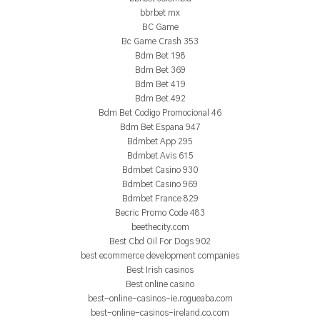
bbrbet mx
BC Game
Bc Game Crash 353
Bdm Bet 198
Bdm Bet 369
Bdm Bet 419
Bdm Bet 492
Bdm Bet Codigo Promocional 46
Bdm Bet Espana 947
Bdmbet App 295
Bdmbet Avis 615
Bdmbet Casino 930
Bdmbet Casino 969
Bdmbet France 829
Becric Promo Code 483
beethecity.com
Best Cbd Oil For Dogs 902
best ecommerce development companies
Best Irish casinos
Best online casino
best-online-casinos-ie.rogueaba.com
best-online-casinos-ireland.co.com