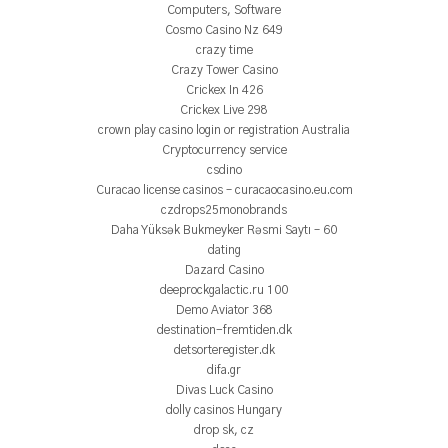
Computers, Software
Cosmo Casino Nz 649
crazy time
Crazy Tower Сasino
Crickex In 426
Crickex Live 298
crown play casino login or registration Australia
Cryptocurrency service
csdino
Curacao license casinos – curacaocasino.eu.com
czdrops25monobrands
Daha Yüksək Bukmeyker Rəsmi Saytı – 60
dating
Dazard Casino
deeprockgalactic.ru 100
Demo Aviator 368
destination-fremtiden.dk
detsorteregister.dk
difa.gr
Divas Luck Casino
dolly casinos Hungary
drop sk, cz