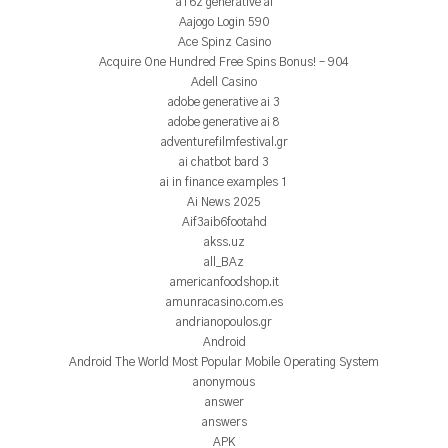
a16z generative ai
Aajogo Login 590
Ace Spinz Casino
Acquire One Hundred Free Spins Bonus! – 904
Adell Casino
adobe generative ai 3
adobe generative ai 8
adventurefilmfestival.gr
ai chatbot bard 3
ai in finance examples 1
Ai News 2025
Aif3aib6footahd
akss.uz
all_BAz
americanfoodshop.it
amunracasino.com.es
andrianopoulos.gr
Android
Android The World Most Popular Mobile Operating System
anonymous
answer
answers
APK