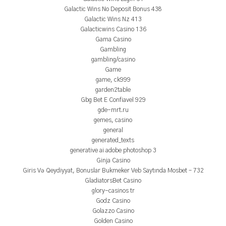
Galactic Wins No Deposit Bonus 438
Galactic Wins Nz 413
Galacticwins Casino 136
Gama Casino
Gambling
gambling/casino
Game
game, ck999
garden2table
Gbg Bet E Confiavel 929
gde-mrt.ru
gemes, casino
general
generated_texts
generative ai adobe photoshop 3
Ginja Casino
Giris Və Qeydiyyat, Bonuslar Bukmeker Veb Saytında Mosbet – 732
GladiatorsBet Casino
glory-casinos tr
Godz Casino
Golazzo Casino
Golden Casino