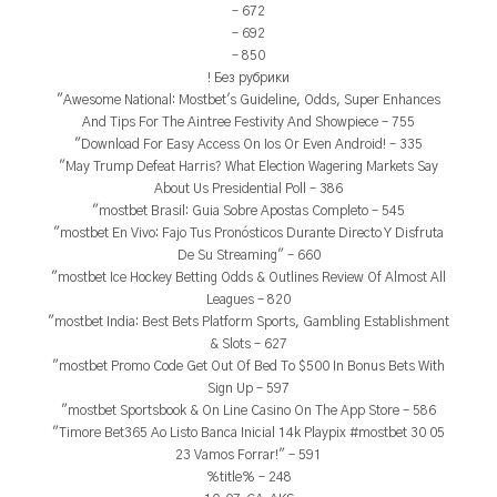
– 672
– 692
– 850
! Без рубрики
"Awesome National: Mostbet's Guideline, Odds, Super Enhances
And Tips For The Aintree Festivity And Showpiece – 755
"Download For Easy Access On Ios Or Even Android! – 335
"May Trump Defeat Harris? What Election Wagering Markets Say
About Us Presidential Poll – 386
"mostbet Brasil: Guia Sobre Apostas Completo – 545
"mostbet En Vivo: Fajo Tus Pronósticos Durante Directo Y Disfruta
De Su Streaming" – 660
"mostbet Ice Hockey Betting Odds & Outlines Review Of Almost All
Leagues – 820
"mostbet India: Best Bets Platform Sports, Gambling Establishment
& Slots – 627
"mostbet Promo Code Get Out Of Bed To $500 In Bonus Bets With
Sign Up – 597
"‎mostbet Sportsbook & On Line Casino On The App Store – 586
"Timore Bet365 Ao Listo Banca Inicial 14k Playpix #mostbet 30 05
23 Vamos Forrar!" – 591
%title% – 248