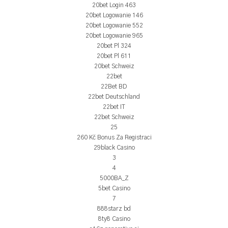
20bet Login 463
20bet Logowanie 146
20bet Logowanie 552
20bet Logowanie 965
20bet Pl 324
20bet Pl 611
20bet Schweiz
22bet
22Bet BD
22bet Deutschland
22bet IT
22bet Schweiz
25
260 Kč Bonus Za Registraci
29black Casino
3
4
5000BA_Z
5bet Casino
7
888starz bd
8ty8 Casino