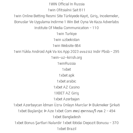
1WIN Official In Russia
1win Ofitsialnii Sait 811
1win Online Betting Resmi Site Türkiyede Kayıt, Giriş, Incelemeler,
Bonuslar Ve Uygulama Indirme 1 Win Bet Oyna Ve Kaza Adverlabs
Institute Of Media Communication – 110
1win Turkiye
1win uzbekistan
1win Website 684
1win Yüklə Android Apk Və Ios App 2023 əvəzsiz Indir Pbsb – 295
1win-uz-kirish.org
1winRussia
1xbet
1xbet apk
1xbet arabic
1xbet AZ Casino
1XBET AZ Giriş
1xbet Azerbajan
1xbet Azerbaycan İdman Üzrə Onlayn Mərclər ᐉ Bukmeker Şirkəti
1xbet Başlanğıc ᐉ Aze 1xbet Com สพป สุพรรณบุรี เขต 2 – 494
1xbet Bangladesh
1xbet Bonus Şərtləri Nələrdir 1xbet Ibtidai Depozit Bonusu – 370
1xbet Brazil