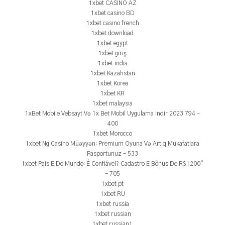
1xbet CASINO AZ
1xbet casino BD
1xbet casino french
1xbet download
1xbet egypt
1xbet giriş
1xbet india
1xbet Kazahstan
1xbet Korea
1xbet KR
1xbet malaysia
1xBet Mobile Vebsayt Və 1x Bet Mobil Uygulama Indir 2023 794 –
400
1xbet Morocco
1xbet Ng Casino Müəyyən: Premium Oyuna Və Artıq Mükafatlara
Pasportunuz – 533
1xbet País E Do Mundo: É Confiável? Cadastro E Bônus De R$1200"
– 705
1xbet pt
1xbet RU
1xbet russia
1xbet russian
1xbet russian1