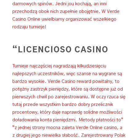
darmowych spinów. Jedni jou kochają, an inni
przechodzą obok nich zupełnie obojętnie. W Verde
Casino Online uwielbiamy organizować wszelkiego
rodzaju turnieje!
“LICENCIOSO CASINO
Turnieje najczęściej nagradzają kilkudziesięciu
najlepszych uczestników, więc szanse na wygrane są
bardzo wysokie. Verde Casino reward powitalny, to
potężny zastrzyk pieniędzy, które są dostępne już od
pierwszych chwil po zarejestrowaniu. W oczy rzuca się
tutaj przede wszystkim bardzo dobry przelicznik
procentowy, który daje naprawdę solidne możliwości
doładowania konta pieniędzmi. Metody płatności to”
“z jednej strony mocna zaleta Verde Online casino, a
z drugiej jego niewielka słabość. Zarejestrowany Polak