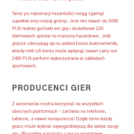
Teraz po rejestracji hazardziści mogą zgarnąć
zupełnie inny rodzaj gratisy. Jest nim nawet do 5000
PLN realnej gotówki em grę i dodatkowe 220
darmowych spinów na maszyny hazardowe. Jeśli
gracze zdecydują się na added bonus bukmacherski,
wtedy mhh ich konto może wpłynąć nawet carry out
2400 PLN perform wykorzystania w zakładach
sportowych.
PRODUCENCI GIER
Z automatów można korzystać na wszystkich
obecnych platformach – zarówno na telefonie,
tablecie, a nawet komputerze! Dzięki temu każdy
gracz może wybrać najwygodniejszą dla siebie opcję
gry. Wszystkie automaty z grą na prawdziwe