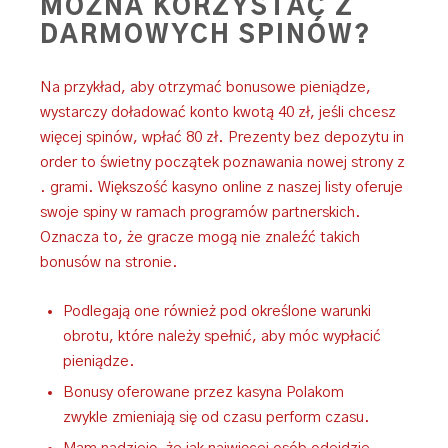
MOŻNA KORZYSTAĆ Z
DARMOWYCH SPINÓW?
Na przykład, aby otrzymać bonusowe pieniądze,
wystarczy doładować konto kwotą 40 zł, jeśli chcesz
więcej spinów, wpłać 80 zł. Prezenty bez depozytu in
order to świetny początek poznawania nowej strony z
. grami. Większość kasyno online z naszej listy oferuje
swoje spiny w ramach programów partnerskich.
Oznacza to, że gracze mogą nie znaleźć takich
bonusów na stronie.
Podlegają one również pod określone warunki
obrotu, które należy spełnić, aby móc wypłacić
pieniądze.
Bonusy oferowane przez kasyna Polakom
zwykle zmieniają się od czasu perform czasu.