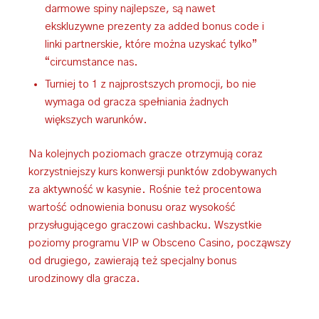
darmowe spiny najlepsze, są nawet
ekskluzywne prezenty za added bonus code i
linki partnerskie, które można uzyskać tylko”
“circumstance nas.
Turniej to 1 z najprostszych promocji, bo nie
wymaga od gracza spełniania żadnych
większych warunków.
Na kolejnych poziomach gracze otrzymują coraz
korzystniejszy kurs konwersji punktów zdobywanych
za aktywność w kasynie. Rośnie też procentowa
wartość odnowienia bonusu oraz wysokość
przysługującego graczowi cashbacku. Wszystkie
poziomy programu VIP w Obsceno Casino, począwszy
od drugiego, zawierają też specjalny bonus
urodzinowy dla gracza.