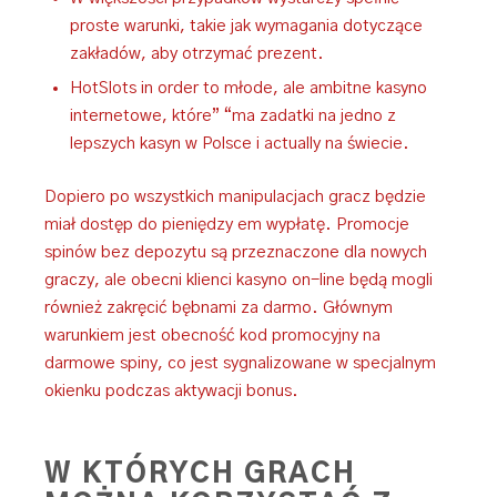
proste warunki, takie jak wymagania dotyczące
zakładów, aby otrzymać prezent.
HotSlots in order to młode, ale ambitne kasyno
internetowe, które” “ma zadatki na jedno z
lepszych kasyn w Polsce i actually na świecie.
Dopiero po wszystkich manipulacjach gracz będzie
miał dostęp do pieniędzy em wypłatę. Promocje
spinów bez depozytu są przeznaczone dla nowych
graczy, ale obecni klienci kasyno on-line będą mogli
również zakręcić bębnami za darmo. Głównym
warunkiem jest obecność kod promocyjny na
darmowe spiny, co jest sygnalizowane w specjalnym
okienku podczas aktywacji bonus.
W KTÓRYCH GRACH