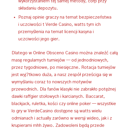
wykorzystaniem tej samej metody, corp przy
składaniu depozytu.
Poznaj opinie graczy na temat bezpieczeństwa
i uczciwości t Verde Casino, watts tym ich
przemyślenia na temat licencji kasyna i
uczciwości jego gier.
Dlatego w Online Obsceno Casino można znaleźć całą
masę regularnych turniejów — od jednodniowych,
przez tygodniowe, po miesięczne. Rotacja turniejów
jest wyj?tkowo duża, a nasz zespół prześciga się w
wymyślaniu coraz to nowszych motywów
przewodnich. Dla fanów klasyki nie zabrakło potężnej
dawki raffgier stołowych i karcianych. Baccarat,
blackjack, ruletka, kości czy online poker — wszystkie
lo gry w VerdeCasino dostępne są watts wielu
odmianach i actually zarówno w wersji wideo, jak i z
krupierami mhh żywo. Zadowoleni będą przede