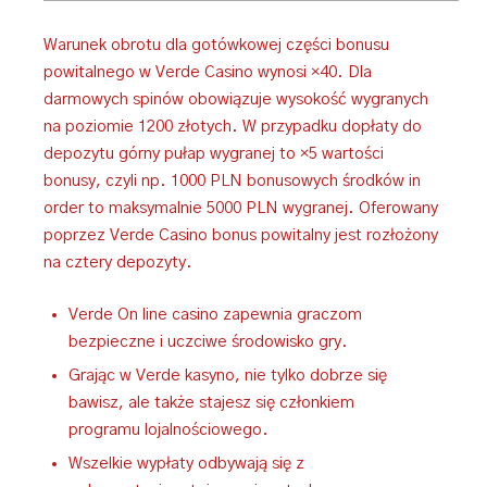
Warunek obrotu dla gotówkowej części bonusu
powitalnego w Verde Casino wynosi ×40. Dla
darmowych spinów obowiązuje wysokość wygranych
na poziomie 1200 złotych. W przypadku dopłaty do
depozytu górny pułap wygranej to ×5 wartości
bonusy, czyli np. 1000 PLN bonusowych środków in
order to maksymalnie 5000 PLN wygranej. Oferowany
poprzez Verde Casino bonus powitalny jest rozłożony
na cztery depozyty.
Verde On line casino zapewnia graczom
bezpieczne i uczciwe środowisko gry.
Grając w Verde kasyno, nie tylko dobrze się
bawisz, ale także stajesz się członkiem
programu lojalnościowego.
Wszelkie wypłaty odbywają się z