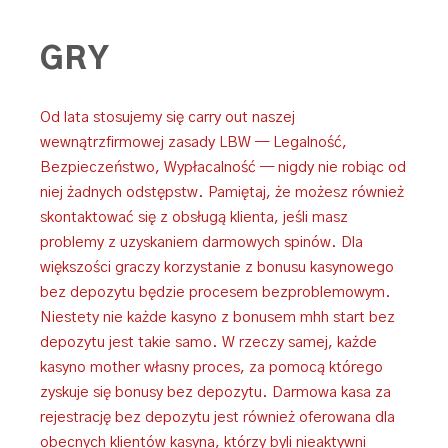
GRY
Od lata stosujemy się carry out naszej
wewnątrzfirmowej zasady LBW — Legalność,
Bezpieczeństwo, Wypłacalność — nigdy nie robiąc od
niej żadnych odstępstw. Pamiętaj, że możesz również
skontaktować się z obsługą klienta, jeśli masz
problemy z uzyskaniem darmowych spinów. Dla
większości graczy korzystanie z bonusu kasynowego
bez depozytu będzie procesem bezproblemowym.
Niestety nie każde kasyno z bonusem mhh start bez
depozytu jest takie samo. W rzeczy samej, każde
kasyno mother własny proces, za pomocą którego
zyskuje się bonusy bez depozytu. Darmowa kasa za
rejestrację bez depozytu jest również oferowana dla
obecnych klientów kasyna, którzy byli nieaktywni