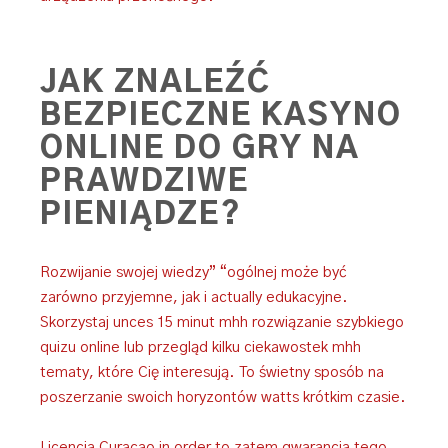
JAK ZNALEŹĆ
BEZPIECZNE KASYNO
ONLINE DO GRY NA
PRAWDZIWE
PIENIĄDZE?
Rozwijanie swojej wiedzy” “ogólnej może być
zarówno przyjemne, jak i actually edukacyjne.
Skorzystaj unces 15 minut mhh rozwiązanie szybkiego
quizu online lub przegląd kilku ciekawostek mhh
tematy, które Cię interesują. To świetny sposób na
poszerzanie swoich horyzontów watts krótkim czasie.
Licencja Curacao in order to zatem gwarancja tego,