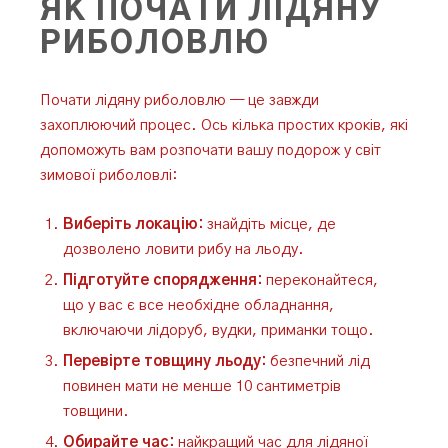
ЯК ПОЧАТИ ЛІДЯНУ
РИБОЛОВЛЮ
Почати лідяну риболовлю — це завжди
захоплюючий процес. Ось кілька простих кроків, які
допоможуть вам розпочати вашу подорож у світ
зимової риболовлі:
Виберіть локацію:
знайдіть місце, де
дозволено ловити рибу на льоду.
Підготуйте спорядження:
переконайтеся,
що у вас є все необхідне обладнання,
включаючи лідоруб, вудки, приманки тощо.
Перевірте товщину льоду:
безпечний лід
повинен мати не менше 10 сантиметрів
товщини.
Обирайте час:
найкращий час для лідяної