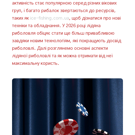
активність стає популярною серед різних вікових
груп, і багато рибалок звертаються до ресурсів,
таких як
ice-fishing.com.ua
, щоб дізнатися про нові
техніки та обладнання. У 2026 році лідяна
риболовля обіцяє стати ще більш привабливою
завдяки новим технологіям, які покращують досвід
риболовлі. Далі розглянемо основні аспекти
лідяної риболовлі та як можна отримати від неї
максимальну користь.