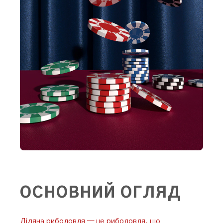
ОСНОВНИЙ ОГЛЯД
Лідяна риболовля — це риболовля, що