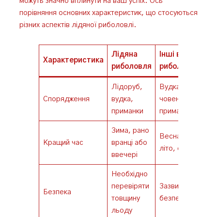
можуть значно вплинути на ваш успіх. Ось
порівняння основних характеристик, що стосуються
різних аспектів лідяної риболовлі.
Лідяна
Інші види
Характеристика
риболовля
риболовлі
Лідоруб,
Вудка,
Спорядження
вудка,
човен,
приманки
приманки
Зима, рано
Весна,
Кращий час
вранці або
літо, осінь
ввечері
Необхідно
перевіряти
Зазвичай
Безпека
товщину
безпечніше
льоду