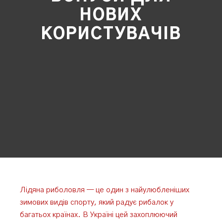
НОВИХ
КОРИСТУВАЧІВ
Лідяна риболовля — це один з найулюбленіших
зимових видів спорту, який радує рибалок у
багатьох країнах. В Україні цей захоплюючий