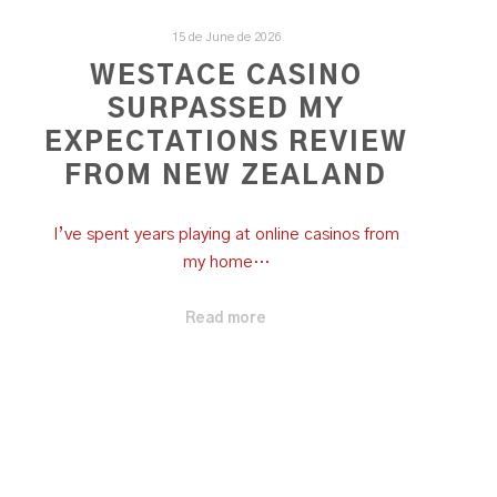
15 de June de 2026
WESTACE CASINO
SURPASSED MY
EXPECTATIONS REVIEW
FROM NEW ZEALAND
I’ve spent years playing at online casinos from
my home…
Read more