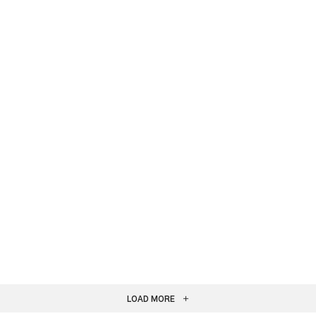
LOAD MORE