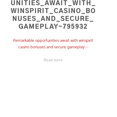
UNITIES_AWAIT_WITH_
WINSPIRIT_CASINO_BO
NUSES_AND_SECURE_
GAMEPLAY-795932
Remarkable opportunities await with winspirit
casino bonuses and secure gameplay…
Read more