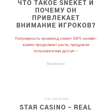
ЧТО ТАКОЕ SNEKET И
ПОЧЕМУ ОН
ПРИВЛЕКАЕТ
ВНИМАНИЕ ИГРОКОВ?
Популярность промокод снекет 50FS онлайн-
казино продолжает расти, предлагая
пользователям доступ…
Read more
15 de June de 2026
STAR CASINO – REAL