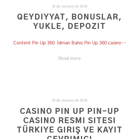
20 de January de 2024
QEYDIYYAT, BONUSLAR,
YUKLE, DEPOZIT
Content Pin Up 360 İdman Bahis Pin Up 360 casino…
Read more
20 de January de 2024
CASINO PIN UP PIN-UP
CASINO RESMI SITESI
TÜRKIYE GIRIŞ VE KAYIT