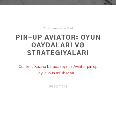
20 de January de 2024
PIN-UP AVIATOR: OYUN
QAYDALARI VƏ
STRATEGIYALARI
Content Kazino barədə rəyimiz Aviator pin up
oyununun müsbət və…
Read more