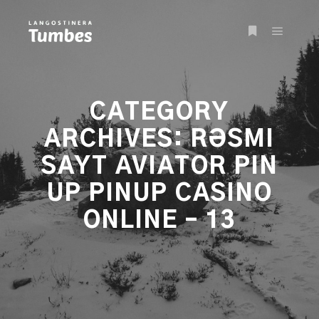
Main m
More info
CATEGORY
ARCHIVES:
RƏSMI
SAYT AVIATOR PIN
UP PINUP CASINO
ONLINE – 13