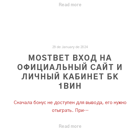
Read more
29 de January de 2024
MOSTBET ВХОД НА
ОФИЦИАЛЬНЫЙ САЙТ И
ЛИЧНЫЙ КАБИНЕТ БК
1ВИН
Сначала бонус не доступен для вывода, его нужно
отыграть. При…
Read more