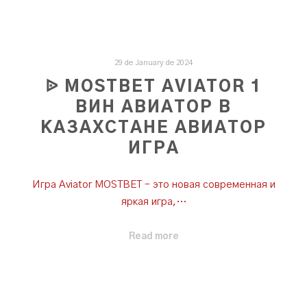
29 de January de 2024
ᐉ MOSTBET АVIATOR 1
ВИН АВИАТОР В
КАЗАХСТАНЕ АВИАТОР
ИГРА
Игра Aviator MOSTBET – это новая современная и
яркая игра,…
Read more