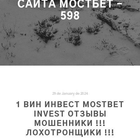
САЙТА МОСТБЕТ –
598
29 de January de 2024
1 ВИН ИНВЕСТ MOSTBET
INVEST ОТЗЫВЫ
МОШЕННИКИ !!!
ЛОХОТРОНЩИКИ !!!