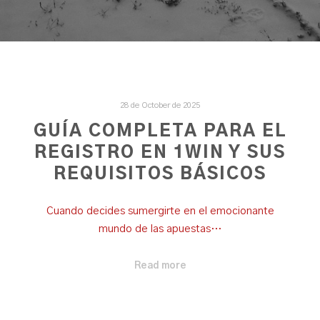
28 de October de 2025
GUÍA COMPLETA PARA EL
REGISTRO EN 1WIN Y SUS
REQUISITOS BÁSICOS
Cuando decides sumergirte en el emocionante
mundo de las apuestas…
Read more