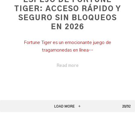
TIGER: ACCESO RÁPIDO Y
SEGURO SIN BLOQUEOS
EN 2026
Fortune Tiger es un emocionante juego de
tragamonedas en línea…
Read more
LOAD MORE
20/92