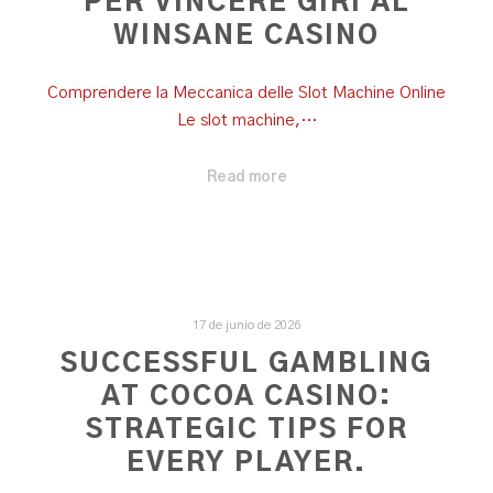
PER VINCERE GIRI AL
WINSANE CASINO
Comprendere la Meccanica delle Slot Machine Online
Le slot machine,…
Read more
17 de junio de 2026
SUCCESSFUL GAMBLING
AT COCOA CASINO:
STRATEGIC TIPS FOR
EVERY PLAYER.