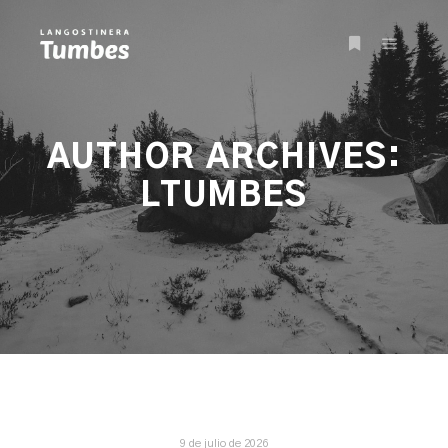
Main m
More info
AUTHOR ARCHIVES:
LTUMBES
9 de julio de 2026